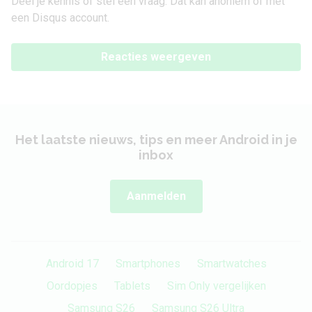
Deel je kennis of stel een vraag. Dat kan anoniem of met
een Disqus account.
Reacties weergeven
Het laatste nieuws, tips en meer Android in je
inbox
Aanmelden
Android 17
Smartphones
Smartwatches
Oordopjes
Tablets
Sim Only vergelijken
Samsung S26
Samsung S26 Ultra