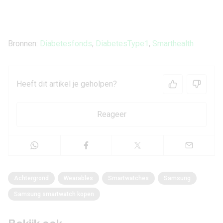
Bronnen:
Diabetesfonds
,
DiabetesType1
,
Smarthealth
Heeft dit artikel je geholpen?
Reageer
Achtergrond
Wearables
Smartwatches
Samsung
Samsung smartwatch kopen