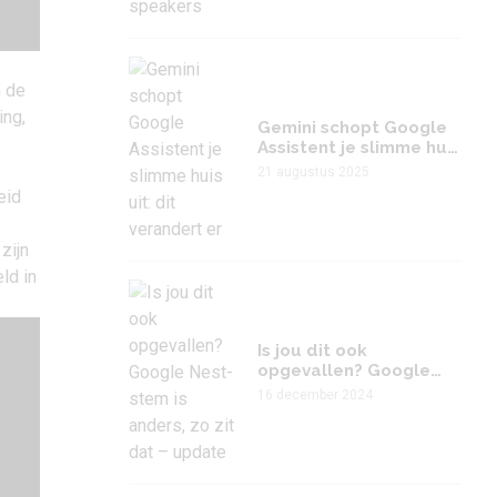
n de
ing,
Gemini schopt Google
Assistent je slimme huis
uit: dit verandert er
21 augustus 2025
eid
zijn
ld in
Is jou dit ook
opgevallen? Google
Nest-stem is anders, zo
16 december 2024
zit dat – update