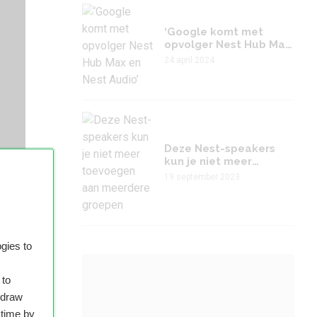
‘Google komt met
opvolger Nest Hub Max
en Nest Audio’
24 april 2024
Deze Nest-speakers
kun je niet meer
un
toevoegen aan
19 september 2023
meerdere groepen
nten
n, of
rs
gies to
 to
hdraw
 time by