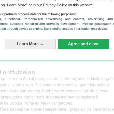
g on “Learn More” or in our Privacy Policy on this website.
ur partners process data for the following purposes:
s
, Functional
, Personalised advertising and content, advertising and
ment, audience research and services development
, Precise geolocation 
cation through device scanning
, Store and/or access information on a device
Learn More →
Agree and close
 ontfutselen
speaker (en Alexa) doorgaan met luisteren, ook al dacht de gebr
do al voorbij was. Ook konden de beveiligingsonderzoekers
ebruikers ontfutselen. Hierbij wordt gedaan alsof de slimme
gingsupdate nodig heeft. In totaal hebben de hackers 8
 in de Google Home en Alexa aangetoond.
toffers bekend van bovenstaande beveiligingslek. De onderzoeke