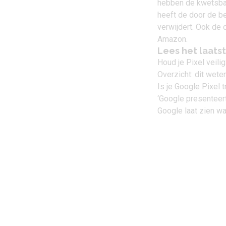
hebben de kwetsba
heeft de door de b
verwijdert. Ook de
Amazon.
Lees het laats
Houd je Pixel veili
Overzicht: dit wete
Is je Google Pixel 
‘Google presenteert
Google laat zien w