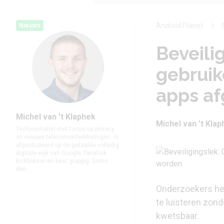
Android Planet
Nieuws
Beveili
gebruik
apps af
Michel van 't Klaphek
Michel van 't Kla
Techjournalist met focus op privacy
en nieuwe telecomontwikkelingen. Is
afgestudeerd op de gefaalde volledig
digitale wijk van Google, fanatiek
kickbokser en best grappig. Soms
dan.
Onderzoekers he
te luisteren zon
kwetsbaar.