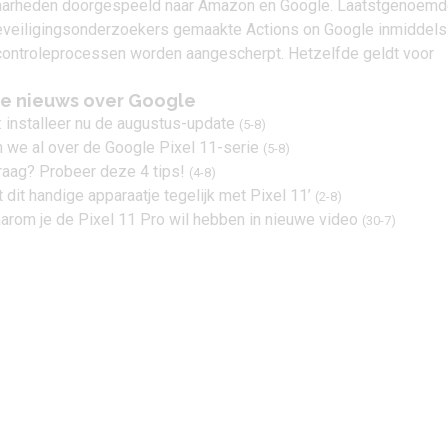
arheden doorgespeeld naar Amazon en Google. Laatstgenoem
eveiligingsonderzoekers gemaakte Actions on Google inmiddels
 controleprocessen worden aangescherpt. Hetzelfde geldt voor
te nieuws over Google
g: installeer nu de augustus-update
(5-8)
n we al over de Google Pixel 11-serie
(5-8)
traag? Probeer deze 4 tips!
(4-8)
 dit handige apparaatje tegelijk met Pixel 11’
(2-8)
aarom je de Pixel 11 Pro wil hebben in nieuwe video
(30-7)