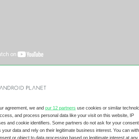
hackers gemaakte Actions on Google waren goedgekeurd, werd h
 Dit valt buiten de controle van Amazon en Google. Stemassiste
aalde stopwoorden zoals “Hey Google” om de opname te beginne
e stopwoorden werden stiekem door de beveiligingsonderzoeke
 Google Home te kunnen afluisteren.
our agreement, we and
our 12 partners
use cookies or similar technolo
ia deze Google Assistent Actions kom je in contact met
access, and process personal data like your visit on this website, IP
es and cookie identifiers. Some partners do not ask for your consent
 your data and rely on their legitimate business interest. You can wit
nsent or object to data processing based on legitimate interest at any