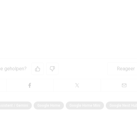
 je geholpen?
Reageer
sistent / Gemini
Google Home
Google Home Mini
Google Nest Hu