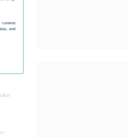
 content
data, and
uiker
rs