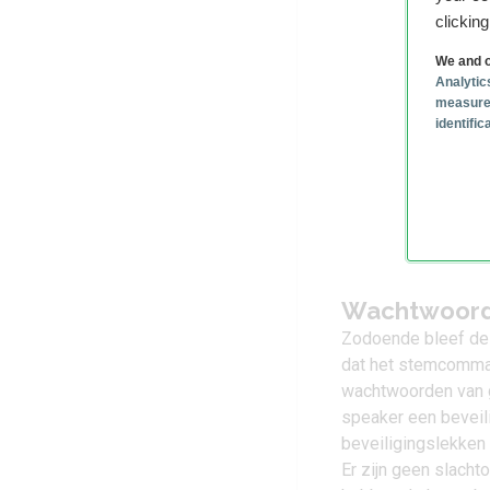
clickin
We and o
Analytic
measure
identifi
Wachtwoord
Zodoende bleef de 
dat het stemcomman
wachtwoorden van g
speaker een beveili
beveiligingslekken
Er zijn geen slach