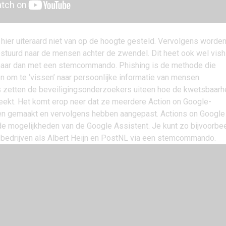
hier uiteraard niet van op de hoogte gesteld. Vervolgens worde
stuurd naar de mensen achter de zwendel. Dit heet ook wel vish
 maar dan met een stemcommando.
Phishing
is de methode die
n om te ‘vissen’ naar persoonlijke informatie van mensen.
s zetten de beveiligingsonderzoekers uiteen hoe de kwetsbaarh
teekt. Het komt erop neer dat ze meerdere Action on Google-
en gemaakt en vervolgens hebben aangepast. Actions on Google 
 de mogelijkheden van de
Google Assistent
. Je kunt zo bijvoorbee
bedrijven als Albert Heijn en PostNL via een stemcommando.