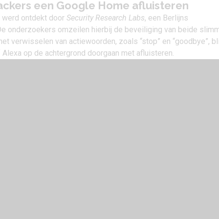
ackers een Google Home afluisteren
k werd ontdekt door
Security Research Labs
, een Berlijns
 De onderzoekers omzeilen hierbij de beveiliging van beide slim
het verwisselen van actiewoorden, zoals “stop” en “goodbye”, bli
 Alexa op de achtergrond doorgaan met afluisteren.