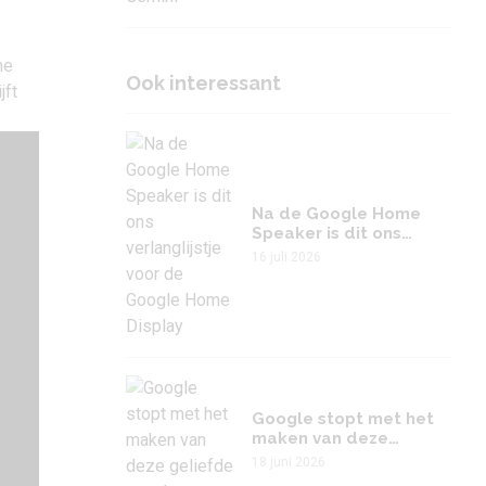
me
Ook interessant
jft
Na de Google Home
Speaker is dit ons
verlanglijstje voor de
16 juli 2026
Google Home Display
Google stopt met het
maken van deze
geliefde speakers
18 juni 2026