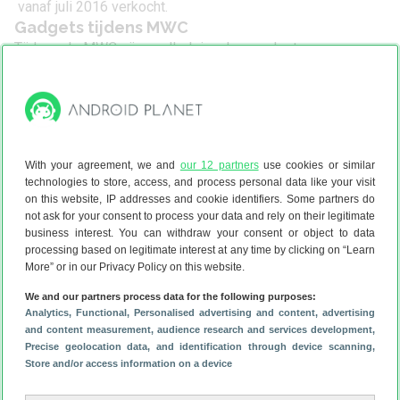
vanaf juli 2016 verkocht.
Gadgets tijdens MWC
Tijdens de MWC zijn er allerlei andere gadgets
aangekondigd, voornamelijk om te gebruiken bij de nieuwe
vlaggenschepen van de bekende smartphone-fabrikanten.
Zo heeft LG voor de
LG G5
een
vr-bril
,
360 graden-camera
en
rollend robotje
onthuld. Sony heeft
slimme oordoppen
,
een draagbaar cameraatje en een projector, terwijl Samsung
With your agreement, we and
our 12 partners
use cookies or similar
een
360 graden-camera
liet zien.
technologies to store, access, and process personal data like your visit
on this website, IP addresses and cookie identifiers. Some partners do
not ask for your consent to process your data and rely on their legitimate
business interest. You can withdraw your consent or object to data
processing based on legitimate interest at any time by clicking on “Learn
More” or in our Privacy Policy on this website.
We and our partners process data for the following purposes:
Analytics
, Functional
, Personalised advertising and content, advertising
and content measurement, audience research and services development
,
Precise geolocation data, and identification through device scanning
,
Store and/or access information on a device