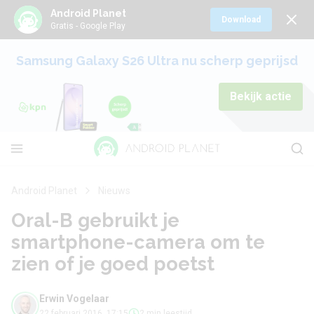
Android Planet
Download
Gratis - Google Play
Samsung Galaxy S26 Ultra nu scherp geprijsd
Bekijk actie
Android Planet
Nieuws
Oral-B gebruikt je
smartphone-camera om te
zien of je goed poetst
Erwin Vogelaar
22 februari 2016, 17:15
2 min leestijd