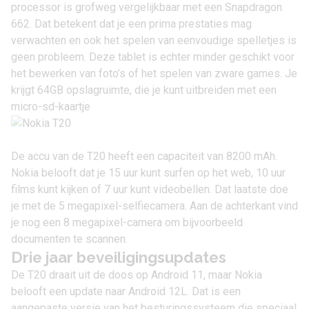
processor is grofweg vergelijkbaar met een Snapdragon
662. Dat betekent dat je een prima prestaties mag
verwachten en ook het spelen van eenvoudige spelletjes is
geen probleem. Deze tablet is echter minder geschikt voor
het bewerken van foto’s of het spelen van zware games. Je
krijgt 64GB opslagruimte, die je kunt uitbreiden met een
micro-sd-kaartje
De accu van de T20 heeft een capaciteit van 8200 mAh.
Nokia belooft dat je 15 uur kunt surfen op het web, 10 uur
films kunt kijken of 7 uur kunt videobellen. Dat laatste doe
je met de 5 megapixel-selfiecamera. Aan de achterkant vind
je nog een 8 megapixel-camera om bijvoorbeeld
documenten te scannen.
Drie jaar beveiligingsupdates
De T20 draait uit de doos op
Android 11
, maar Nokia
belooft een update naar
Android 12L
. Dat is een
aangepaste versie van het besturingssysteem die speciaal