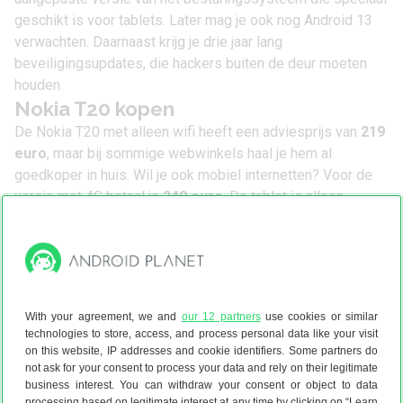
geschikt is voor tablets. Later mag je ook nog
Android 13
verwachten. Daarnaast krijg je drie jaar lang
beveiligingsupdates, die hackers buiten de deur moeten
houden.
Nokia T20 kopen
De Nokia T20 met alleen wifi heeft een adviesprijs van
219
euro
, maar bij sommige webwinkels haal je hem al
goedkoper in huis. Wil je ook mobiel internetten? Voor de
versie met 4G betaal je
249 euro
. De tablet is alleen
beschikbaar in het blauw.
Nokia T20 specs
With your agreement, we and
our 12 partners
use cookies or similar
Scherm
technologies to store, access, and process personal data like your visit
on this website, IP addresses and cookie identifiers. Some partners do
Schermgrootte
10.4 inch
not ask for your consent to process your data and rely on their legitimate
business interest. You can withdraw your consent or object to data
processing based on legitimate interest at any time by clicking on “Learn