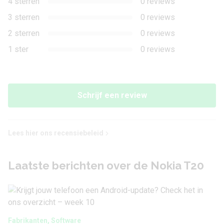
4 sterren
0 reviews
3 sterren
0 reviews
Autofocus
Ja
2 sterren
0 reviews
Flitser
Nee
1 ster
0 reviews
Stabilisatie
Nee
Optische zoom
Nee
Schrijf een review
Digitale zoom
Ja
Geo tagging
Ja
Lees hier ons recensiebeleid
Gezichtherkenning
Ja
Laatste berichten over de Nokia T20
Video
Video-opname
Ja
Fabrikanten, Software