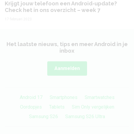
Accu
Krijgt jouw telefoon een Android-update?
Check het in ons overzicht – week 7
Capaciteit
8200 mAh
17 februari 2023
Type
Lithium-Polymer
Het laatste nieuws, tips en meer Android in je
Draadloos opladen
Nee
inbox
Snelladen
Nee
Aanmelden
Maximaal
15 watt
laadvermogen
Connector
USB-C
Android 17
Smartphones
Smartwatches
Oordopjes
Tablets
Sim Only vergelijken
Formaat
Samsung S26
Samsung S26 Ultra
Lengte
247.6 mm