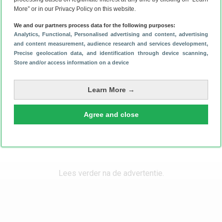
Resolutie
2000x1200
More” or in our Privacy Policy on this website.
Paneeltype
IPS LCD
We and our partners process data for the following purposes:
Analytics
, Functional
, Personalised advertising and content, advertising
and content measurement, audience research and services development
,
Pixeldichtheid
224 ppi
Precise geolocation data, and identification through device scanning
,
Store and/or access information on a device
Aantal kleuren
16M
Verversingssnelheid
60 Hz
Learn More →
Multitouch
Ja
Agree and close
Touchscreentechniek
Alle specificaties
Capacitive
Stylus meegeleverd
Nee
Lees verder na de advertentie.
Stylus ondersteund
Nee
Processor