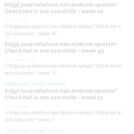
Krijgt jouw telefoon een Android-update?
Videoresolutie
1920 x 1080 (Full-HD)
Check het in ons overzicht – week 10
Frames per seconde
30 fps
8 maart 2024
HDMI-aansluiting
Nee
Krijgt jouw telefoon een Android-update?
Audio
Check het in ons overzicht – week 49
12 december 2023
3,5 mm hoofdtelefoon
Ja
aansluiting
Fabrikanten, Google, Software
Bluetooth stereo
Ja
Krijgt jouw telefoon een Android-update?
(A2DP)
Check het in ons overzicht – week 15
FM-radio
Nee
14 april 2023
Spraakcommando's
Ja
Fabrikanten, Google, Software