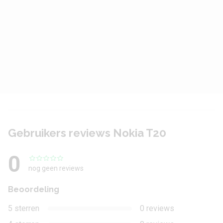
Chipset
Unisoc Tiger T610
CPU
ARM Cortex A75 & Cortex A55
CPU cores
Octa Core
CPU snelheid
1.80 GHz
Grafische processor
ARM Mali-G52 MP2
Werkgeheugen
3 GB
Gebruikers reviews Nokia T20
Camera
0
nog geen reviews
Cameraresolutie
8 megapixel
Beoordeling
Camera's achterop
1
5 sterren
0 reviews
Front-cameraresolutie
5 megapixel