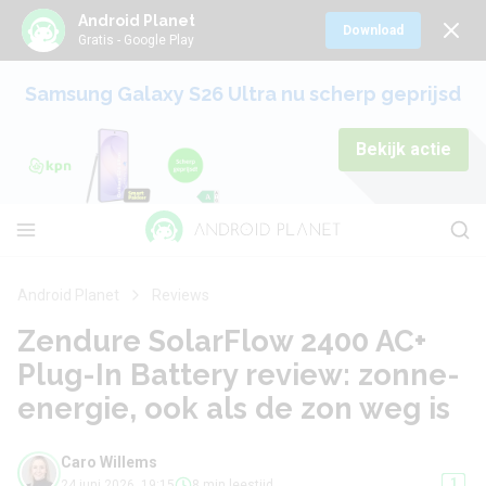
Android Planet
Download
Gratis - Google Play
Samsung Galaxy S26 Ultra nu scherp geprijsd
Bekijk actie
Android Planet
Reviews
Zendure SolarFlow 2400 AC+
Plug-In Battery review: zonne-
energie, ook als de zon weg is
Caro Willems
1
24 juni 2026, 19:15
8 min leestijd