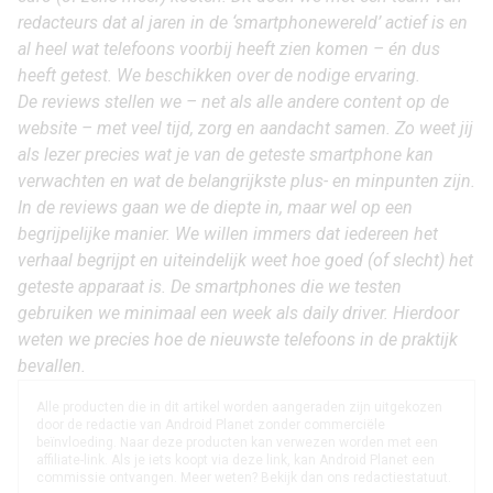
redacteurs dat al jaren in de ‘smartphonewereld’ actief is en
al heel wat telefoons voorbij heeft zien komen – én dus
heeft getest. We beschikken over de nodige ervaring.
De reviews stellen we – net als alle andere content op de
website – met veel tijd, zorg en aandacht samen. Zo weet jij
als lezer precies wat je van de geteste smartphone kan
verwachten en wat de belangrijkste plus- en minpunten zijn.
In de reviews gaan we de diepte in, maar wel op een
begrijpelijke manier. We willen immers dat iedereen het
verhaal begrijpt en uiteindelijk weet hoe goed (of slecht) het
geteste apparaat is. De smartphones die we testen
gebruiken we minimaal een week als daily driver. Hierdoor
weten we precies hoe de nieuwste telefoons in de praktijk
bevallen.
Alle producten die in dit artikel worden aangeraden zijn uitgekozen
door de redactie van Android Planet zonder commerciële
beïnvloeding. Naar deze producten kan verwezen worden met een
affiliate-link. Als je iets koopt via deze link, kan Android Planet een
commissie ontvangen. Meer weten? Bekijk dan ons
redactiestatuut
.