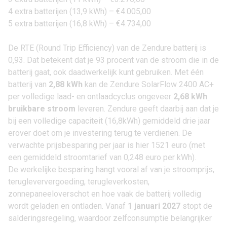
4 extra batterijen (13,9 kWh) – €4.005,00
5 extra batterijen (16,8 kWh) – €4.734,00
De RTE (Round Trip Efficiency) van de Zendure batterij is
0,93. Dat betekent dat je 93 procent van de stroom die in de
batterij gaat, ook daadwerkelijk kunt gebruiken. Met één
batterij van
2,88 kWh
kan de Zendure SolarFlow 2400 AC+
per volledige laad- en ontlaadcyclus ongeveer
2,68 kWh
bruikbare stroom
leveren. Zendure geeft daarbij aan dat je
bij een volledige capaciteit (16,8kWh) gemiddeld drie jaar
erover doet om je investering terug te verdienen. De
verwachte prijsbesparing per jaar is hier 1521 euro (met
een gemiddeld stroomtarief van 0,248 euro per kWh).
De werkelijke besparing hangt vooral af van je stroomprijs,
terugleververgoeding, terugleverkosten,
zonnepaneeloverschot en hoe vaak de batterij volledig
wordt geladen en ontladen. Vanaf
1 januari 2027
stopt de
salderingsregeling, waardoor zelfconsumptie belangrijker