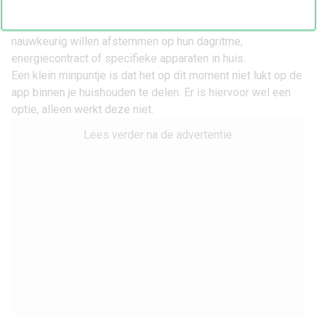
moet laden, ontladen of juist energie moet vasthouden. Dat
is vooral handig voor gebruikers die hun energieverbruik
nauwkeurig willen afstemmen op hun dagritme,
energiecontract of specifieke apparaten in huis.
Een klein minpuntje is dat het op dit moment niet lukt op de
app binnen je huishouden te delen. Er is hiervoor wel een
optie, alleen werkt deze niet.
Lees verder na de advertentie.