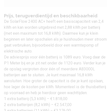
Prijs, terugverdientijd en beschikbaarheid
De
SolarFlow 2400 AC+
heeft een basiscapaciteit van 2,4
kWh en kan worden uitgebreid met 2,88 kWh per batterij
(met een maximum tot 16,8 kWh). Daarmee kun je klein
beginnen en later opschalen als je huishouden meer stroom
gaat verbruiken, bijvoorbeeld door een warmtepomp of
elektrische auto.
De adviesprijs voor één batterij is 1089 euro. Voeg daar de
P1 Meter bij en je zit net onder de 1120 euro. Verder kun je
de opslag vergroten door één of meerdere AB3000L
batterijen aan te sluiten. Je kunt maximaal 16,8 kWh
aansluiten. Hoe groter de capaciteit is die je kunt opslaan,
hoe lager de kosten per kWh. Momenteel is de thuisbatterij
op voorraad en heb je hierdoor geen wachttijden.
1 extra batterij (5,3 kWh) – €1.818,00
2 extra batterijen (8,2 kWh) – €2.547,00
3 extra batterijen (11 kWh) – €3.276,00