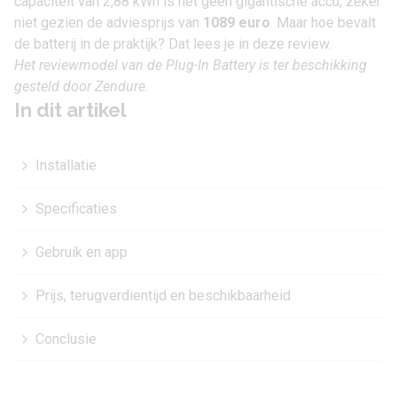
capaciteit van 2,88 kWh is het geen gigantische accu, zeker
niet gezien de adviesprijs van
1089 euro
. Maar hoe bevalt
de batterij in de praktijk? Dat lees je in deze review.
Het reviewmodel van de Plug-In Battery is ter beschikking
gesteld door
Zendure
.
In dit artikel
Installatie
Specificaties
Gebruik en app
Prijs, terugverdientijd en beschikbaarheid
Conclusie