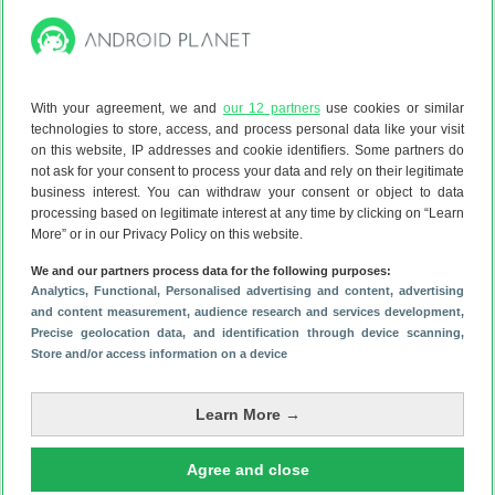
De ZENKI-modus gaat een stap verder en gebruikt AI om
slim in te spelen op dynamische energieprijzen. Het
systeem herkent wanneer stroom van het net goedkoop is
en wanneer het gunstig is om de batterij op te laden met
With your agreement, we and
our 12 partners
use cookies or similar
technologies to store, access, and process personal data like your visit
opgewekte zonne-energie. Is stroom juist duur, dan
on this website, IP addresses and cookie identifiers. Some partners do
gebruikt de batterij de opgeslagen energie om apparaten in
not ask for your consent to process your data and rely on their legitimate
huis van stroom te voorzien, bijvoorbeeld wanneer je ’s
business interest. You can withdraw your consent or object to data
avonds een wasje draait.
processing based on legitimate interest at any time by clicking on “Learn
More” or in our Privacy Policy on this website.
In de eigenverbruikmodus wordt overtollige zonnestroom
die je overdag opwekt opgeslagen in de batterij. Die
We and our partners process data for the following purposes:
energie gebruik je later op de dag of in de avond, zodat je
Analytics
, Functional
, Personalised advertising and content, advertising
and content measurement, audience research and services development
,
minder stroom van het net hoeft te kopen. De TOU-modus,
Precise geolocation data, and identification through device scanning
,
oftewel ‘time of use’, werkt met vaste goedkope en dure
Store and/or access information on a device
stroomtarieven. Daarbij laadt de batterij op tijdens
goedkope uren en ontlaadt hij wanneer stroom duurder is,
Learn More →
zodat je piekmomenten zoveel mogelijk vermijdt.
Tot slot is er de aangepaste modus, waarin je vooral zelf
Agree and close
de controle hebt. Je stelt handmatig in wanneer de batterij