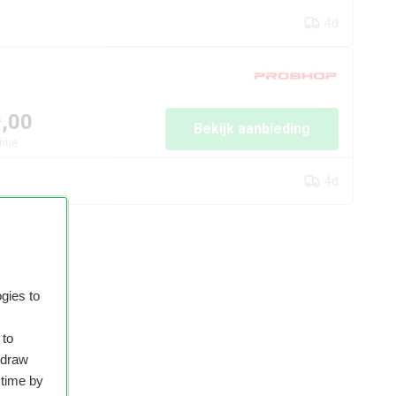
4d
9,00
Bekijk aanbieding
ntie
4d
este
gies to
us
en
 to
hdraw
 time by