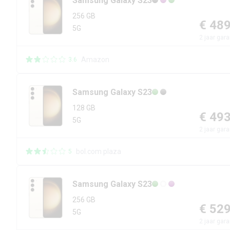
Samsung
Galaxy S23
256 GB
€ 48
5G
2
jaar gara
Amazon
3.6
Samsung
Galaxy S23
128 GB
€ 49
5G
2
jaar gara
bol.com plaza
5
Samsung
Galaxy S23
256 GB
€ 52
5G
2
jaar gara