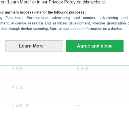
g on “Learn More” or in our Privacy Policy on this website.
ur partners process data for the following purposes:
s
, Functional
, Personalised advertising and content, advertising and
ment, audience research and services development
, Precise geolocation 
xclusief in de Samsungshop: graphite en lime
cation through device scanning
, Store and/or access information on a device
 én de opvolgers? We hebben alle actuele prijzen overzichtelijk
el bij jou past.
Learn More →
Agree and close
256GB
512GB
€ 599,-
€ 598,-
€ 620,-
–
€ 489,99
–