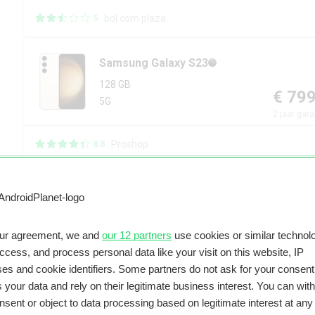
bol.com plaza
5
Samsung
Galaxy S23
128 GB
€ 79
5G
2
jaar gara
Proshop
8.8
ed. Met onze prijsvergelijker vind je namelijk heel eenvoudig de b
our agreement, we and
our 12 partners
use cookies or similar technolo
taalt. Hij komt weer in drie versies: de reguliere S23, de
S23 Pl
access, and process personal data like your visit on this website, IP
an het Samsung Galaxy S23 voor je op een rijtje gezet:
es and cookie identifiers. Some partners do not ask for your consent
els)
 your data and rely on their legitimate business interest. You can wit
nsent or object to data processing based on legitimate interest at any