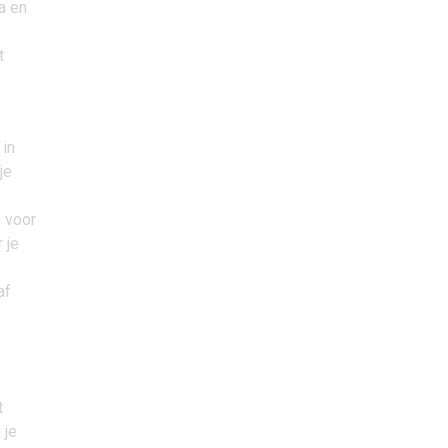
a en
t
 in
je
e voor
 je
af
t
 je