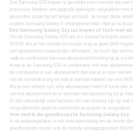
Een Samsung S23 kopen is geschikt voor mensen die een to
processor hebben een upgrade gekregen vergeleken met z
geworden zodat hij het langer uit houd. Je koopt deze
smar
oudere Samsung Galaxy S smartphone hebt. Heb je nu al ee
Een Samsung Galaxy S23 los kopen of toch met 
Om de Samsung Galaxy S23 als los toestel te kopen moet 
429,99
. Als je het toestel los koopt, krijg je geen BKR-regis
een abonnement maandelijks afbetaald. Je hoeft dan wel niet 
vaak in combinatie met een abonnement korting op je toeste
Koop je de
Samsung S23 in combinatie met een abonneme
de combinatie in een abonnement dan kan je er voor kiezen o
van de toestelkorting en heb je niet het nadeel van een BKR-
Als je een scherp
sim only-abonnement
hebt of kiest dan i
van het abonnement en je wensen met betrekking tot je int
Er zijn uiteindelijk vele factoren die van invloed zijn op wat
mogelijkheden goed te verkennen en prijzen te vergelijken.
Hoe vind ik de goedkoopste Samsung Galaxy S23
In de prijsvergelijker is het heel eenvoudig om de beste deal
goedkoopste model ook de minste opslagcapaciteit. Mocht je