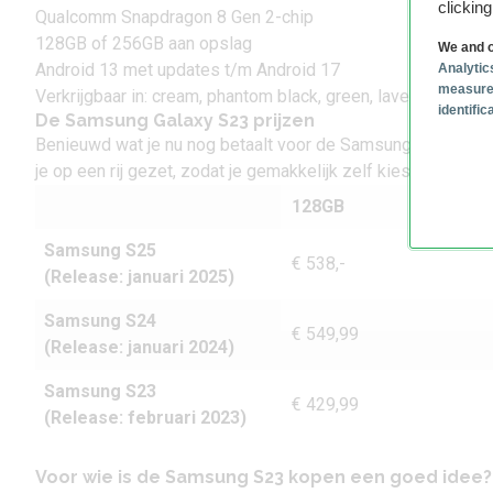
clickin
Qualcomm Snapdragon 8 Gen 2-chip
128GB of 256GB aan opslag
We and o
Android 13 met updates t/m Android 17
Analytic
measure
Verkrijgbaar in: cream, phantom black, green, lavender en e
identifi
De Samsung Galaxy S23 prijzen
Benieuwd wat je nu nog betaalt voor de Samsung Galaxy S23
je op een rij gezet, zodat je gemakkelijk zelf kiest welk toest
128GB
Samsung S25
€ 538,-
(Release: januari 2025)
Samsung S24
€ 549,99
(Release: januari 2024)
Samsung S23
€ 429,99
(Release:
februari 2023)
Voor wie is de Samsung S23 kopen een goed idee?