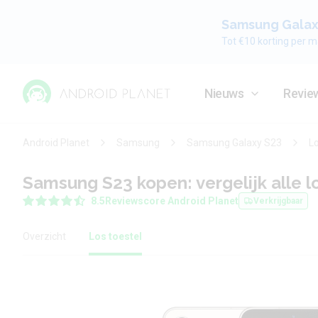
Samsung Galaxy
Tot €10 korting per m
Nieuws
Revie
Android Planet
Samsung
Samsung Galaxy S23
Lo
Samsung S23 kopen: vergelijk alle lo
8.5
Reviewscore Android Planet
Verkrijgbaar
Overzicht
Los toestel