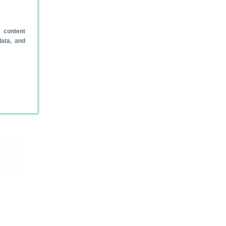
 content
data, and
 voor