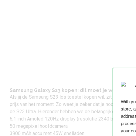
Samsung Galaxy S23 kopen: dit moet je weten
Als jij de
Samsung S23
los toestel kopen wil, zit je hier go
With y
prijs van het moment. Zo weet je zeker dat je nooit teveel be
store, 
de
S23 Ultra
. Hieronder hebben we de belangrijkste specs v
address
6,1 inch Amoled 120Hz display (resolutie 2340 bij 1080 pix
process
50 megapixel hoofdcamera
your co
3900 mAh accu met 45W snelladen