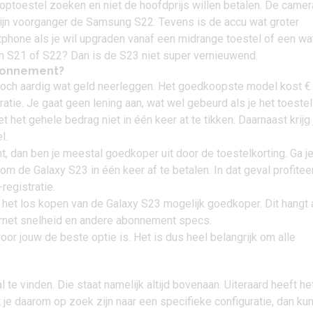
ptoestel zoeken en niet de hoofdprijs willen betalen. De camer
ijn voorganger de
Samsung S22
. Tevens is de accu wat groter
tphone
als je wil upgraden vanaf een midrange toestel of een wa
n S21 of S22? Dan is de S23 niet super vernieuwend.
abonnement?
toch aardig wat geld neerleggen. Het goedkoopste model kost
€
tratie. Je gaat geen lening aan, wat wel gebeurd als je het toestel
het gehele bedrag niet in één keer at te tikken. Daarnaast krijg 
l.
nt
, dan ben je meestal goedkoper uit door de toestelkorting. Ga j
m de Galaxy S23 in één keer af te betalen. In dat geval profiteer
registratie.
s het los kopen van de Galaxy S23 mogelijk goedkoper. Dit hangt 
ernet snelheid en andere abonnement specs.
 voor jouw de beste optie is. Het is dus heel belangrijk om alle
 te vinden. Die staat namelijk altijd bovenaan. Uiteraard heeft he
 daarom op zoek zijn naar een specifieke configuratie, dan kun