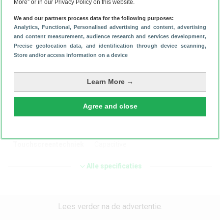
More” or in our Privacy Policy on this website.
Schermgrootte
10.4 inch
We and our partners process data for the following purposes:
Analytics
, Functional
, Personalised advertising and content, advertising
Resolutie
2000x1200
and content measurement, audience research and services development
,
Precise geolocation data, and identification through device scanning
,
Store and/or access information on a device
Paneeltype
TFT
Pixeldichtheid
224 ppi
Learn More →
Aantal kleuren
16M
Agree and close
Multitouch
Ja
Touchscreentechniek
Capacitive
Stylus meegeleverd
Alle specificaties
Nee
Stylus ondersteund
Ja
Lees verder na de advertentie.
Processor