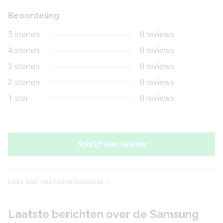
Front-cameraresolutie
5 megapixel
Beoordeling
Autofocus
Ja
5 sterren
0 reviews
4 sterren
0 reviews
Stabilisatie
Nee
3 sterren
0 reviews
Optische zoom
Nee
2 sterren
0 reviews
1 ster
0 reviews
Digitale zoom
Ja
Geo tagging
Ja
Gezichtherkenning
Nee
Schrijf een review
Video
Lees hier ons recensiebeleid
Video-opname
Ja
Laatste berichten over de Samsung
Videoresolutie
1920 x 1080 (Full-HD)