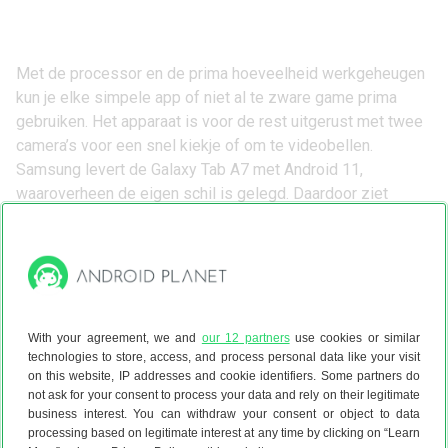
Met de processor en de prima hoeveelheid werkgeheugen
kun je elke simpele app of niet al te zware game prima
gebruiken. Het apparaat is voor de rest uitgerust met twee
camera’s voor een snel kiekje of om te videobellen.
Samsung levert de Galaxy Tab A7 met
Android 11
,
waaroverheen de eigen schil is gelegd. Daardoor ziet
Android er anders uit en zijn er allerlei eigen
appsvoorgeinstalleerd op het apparaat. Inmiddels is het
apparaat ook opgevolgd door de
Samsung Galaxy Tab A8
,
die je inmiddels oppikt voor nagenoeg dezelfde prijs en
daardoor de betere keuze is.
With your agreement, we and
our 12 partners
use cookies or similar
technologies to store, access, and process personal data like your visit
Samsung Galaxy Tab A7 specs
on this website, IP addresses and cookie identifiers. Some partners do
not ask for your consent to process your data and rely on their legitimate
business interest. You can withdraw your consent or object to data
Scherm
processing based on legitimate interest at any time by clicking on “Learn