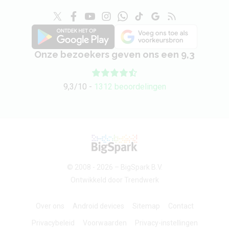
Stofdicht
Nee
Spatwaterdicht
Nee
Onze bezoekers geven ons een 9,3
Waterdicht
Nee
Besturingssysteem en updatebeleid
9,3/10 -
1312 beoordelingen
Besturingssysteem (bij
Android 10
introductie)
Besturingssysteem
Android 12 (verwacht)
(laatste OS)
© 2008 - 2026 –
BigSpark B.V.
Ontwikkeld door
Trendwerk
Beveiligingsupdates
2024 (verwacht)
tot
Over ons
Android devices
Sitemap
Contact
Userinterface
One UI
Privacybeleid
Voorwaarden
Privacy-instellingen