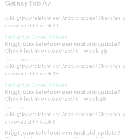
Galaxy Tab A7
Frames per seconde
30 fps
HDMI-aansluiting
Nee
Fabrikanten, Google, Software
Krijgt jouw telefoon een Android-update?
Audio
Check het in ons overzicht – week 39
29 september 2023
3,5 mm hoofdtelefoon
Ja
aansluiting
Bluetooth stereo
Fabrikanten, Google, Software
Ja
(A2DP)
Krijgt jouw telefoon een Android-update?
Check het in ons overzicht – week 18
FM-radio
Nee
5 mei 2023
Spraakcommando's
Ja
Krijgt jouw telefoon een Android-update?
Accu