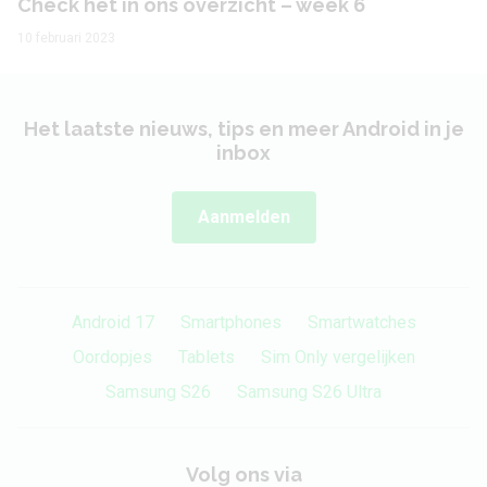
Check het in ons overzicht – week 6
10 februari 2023
Capaciteit
7040 mAh
Type
Lithium-Polymer
Het laatste nieuws, tips en meer Android in je
Draadloos opladen
Nee
inbox
Connector
USB-C
Aanmelden
Formaat
Lengte
247.6 mm
Android 17
Smartphones
Smartwatches
Oordopjes
Tablets
Sim Only vergelijken
Breedte
157.4 mm
Samsung S26
Samsung S26 Ultra
Dikte
7.0 mm
Gewicht
476 gram
Volg ons via