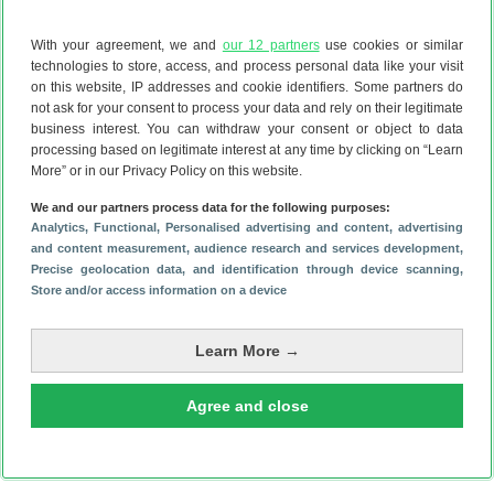
With your agreement, we and
our 12 partners
use cookies or similar
technologies to store, access, and process personal data like your visit
on this website, IP addresses and cookie identifiers. Some partners do
not ask for your consent to process your data and rely on their legitimate
business interest. You can withdraw your consent or object to data
processing based on legitimate interest at any time by clicking on “Learn
More” or in our Privacy Policy on this website.
We and our partners process data for the following purposes:
Analytics
, Functional
, Personalised advertising and content, advertising
Heeft dit artikel je geholpen?
and content measurement, audience research and services development
,
Precise geolocation data, and identification through device scanning
,
Store and/or access information on a device
Reageer
Learn More →
Agree and close
Foto en video
Netflix