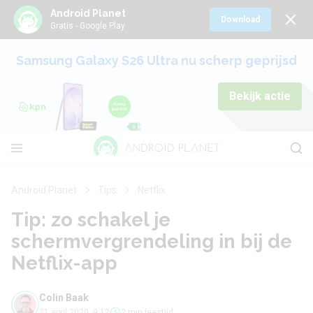
Android Planet
Download
Gratis - Google Play
Samsung Galaxy S26 Ultra nu scherp geprijsd
Bekijk actie
Android Planet
Tips
Netflix
Tip: zo schakel je
schermvergrendeling in bij de
Netflix-app
Colin Baak
21 april 2020, 9:12
2 min leestijd