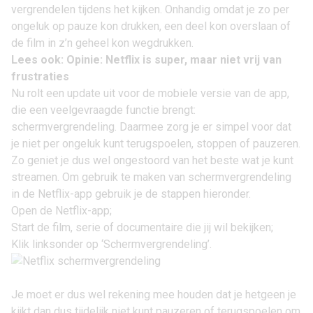
vergrendelen tijdens het kijken. Onhandig omdat je zo per
ongeluk op pauze kon drukken, een deel kon overslaan of
de film in z’n geheel kon wegdrukken.
Lees ook:
Opinie: Netflix is super, maar niet vrij van
frustraties
Nu rolt een update uit voor de mobiele versie van de app,
die een veelgevraagde functie brengt:
schermvergrendeling. Daarmee zorg je er simpel voor dat
je niet per ongeluk kunt terugspoelen, stoppen of pauzeren.
Zo geniet je dus wel ongestoord van het
beste wat je kunt
streamen
. Om gebruik te maken van schermvergrendeling
in de Netflix-app gebruik je de stappen hieronder.
Open de Netflix-app;
Start de film, serie of documentaire die jij wil bekijken;
Klik linksonder op ‘Schermvergrendeling’.
Je moet er dus wel rekening mee houden dat je hetgeen je
kijkt dan dus tijdelijk niet kunt pauzeren of terugspoelen om