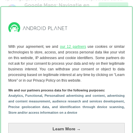
Google Maps: Navigatie en
Gratis
OV
Google LLC
via Google Play
Benzine besparen met Google Maps
With your agreement, we and
our 12 partners
use cookies or similar
Wist jij al dat er in Google Maps een handige functie zit om
technologies to store, access, and process personal data like your visit
brandstof te besparen? We hebben het over
on this website, IP addresses and cookie identifiers. Some partners do
brandstofzuinige routes. Schakel je deze functie in, dan
not ask for your consent to process your data and rely on their legitimate
wordt altijd de route gekozen waarop je de minste
business interest. You can withdraw your consent or object to data
processing based on legitimate interest at any time by clicking on “Learn
brandstof verbruikt. De navigatie-app houdt daarbij rekening
More” or in our Privacy Policy on this website.
met de aankomsttijden, zodat de route niet een (veel)
langere reistijd oplevert.
We and our partners process data for the following purposes:
Analytics
, Functional
, Personalised advertising and content, advertising
Open de Google Maps-app;
and content measurement, audience research and services development
,
Tik op je profielfoto rechtsboven;
Precise geolocation data, and identification through device scanning
,
Kies in het menu voor ‘Instellingen’, dit staat bijna
Store and/or access information on a device
onderaan;
Ga naar ‘Navigatie’;
Learn More →