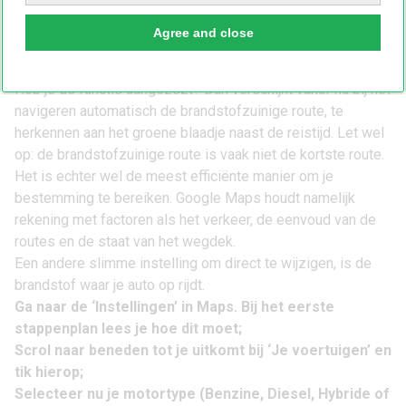
Scrol door naar de optie ‘Voorkeur voor
brandstofzuinige routes’ en schakel dit in.
Agree and close
Heb je de functie aangezezt? Dan verschijnt vanaf nu bij het
navigeren automatisch de brandstofzuinige route, te
herkennen aan het groene blaadje naast de reistijd. Let wel
op: de brandstofzuinige route is vaak niet de kortste route.
Het is echter wel de meest efficiënte manier om je
bestemming te bereiken. Google Maps houdt namelijk
rekening met factoren als het verkeer, de eenvoud van de
routes en de staat van het wegdek.
Een andere slimme instelling om direct te wijzigen, is de
brandstof waar je auto op rijdt.
Ga naar de ‘Instellingen’ in Maps. Bij het eerste
stappenplan lees je hoe dit moet;
Scrol naar beneden tot je uitkomt bij ‘Je voertuigen’ en
tik hierop;
Selecteer nu je motortype (Benzine, Diesel, Hybride of