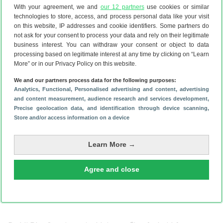
With your agreement, we and
our 12 partners
use cookies or similar
technologies to store, access, and process personal data like your visit
on this website, IP addresses and cookie identifiers. Some partners do
not ask for your consent to process your data and rely on their legitimate
business interest. You can withdraw your consent or object to data
processing based on legitimate interest at any time by clicking on “Learn
More” or in our Privacy Policy on this website.
We and our partners process data for the following purposes:
Analytics
, Functional
, Personalised advertising and content, advertising
and content measurement, audience research and services development
,
Precise geolocation data, and identification through device scanning
,
Download de Android Planet-app
Store and/or access information on a device
Learn More →
Schrijf je in voor onze nieuwsbrief
Agree and close