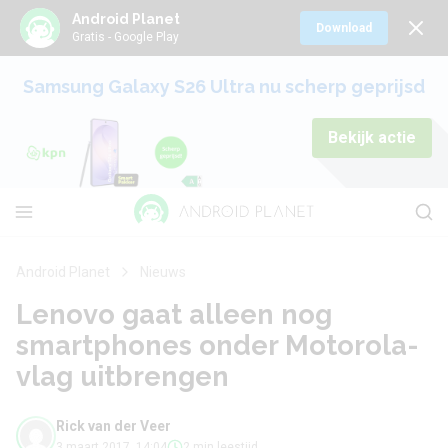
Android Planet
Download
Gratis - Google Play
Samsung Galaxy S26 Ultra nu scherp geprijsd
Bekijk actie
Android Planet
Nieuws
Lenovo gaat alleen nog
smartphones onder Motorola-
vlag uitbrengen
Rick van der Veer
3 maart 2017, 14:04
2 min leestijd