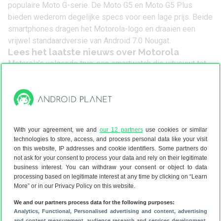
populaire Moto G-serie. De
Moto G5
en
Moto G5 Plus
bieden wederom degelijke specs voor een lage prijs. Beide
smartphones dragen het Motorola-logo en draaien een
vrijwel standaardversie van
Android 7.0 Nougat
.
Lees het laatste nieuws over Motorola
Motorola’s volgende truc: een smartwatch die uitvouwt tot
telefoon
(7-8)
Dit zijn 4 toffe alternatieven voor de Samsung Galaxy Z
Fold 8 Ultra
(28-7)
Deze 4 Samsung Galaxy Z Flip 8 alternatieven zijn véél
goedkoper
(27-7)
With your agreement, we and
our 12 partners
use cookies or similar
Déze merken bieden de beste OnePlus-alternatieven
(20-7)
technologies to store, access, and process personal data like your visit
Dit zijn in 2026 de beste smartphones onder 500 euro
(16-7)
on this website, IP addresses and cookie identifiers. Some partners do
not ask for your consent to process your data and rely on their legitimate
business interest. You can withdraw your consent or object to data
processing based on legitimate interest at any time by clicking on “Learn
More” or in our Privacy Policy on this website.
We and our partners process data for the following purposes:
Analytics
, Functional
, Personalised advertising and content, advertising
and content measurement, audience research and services development
,