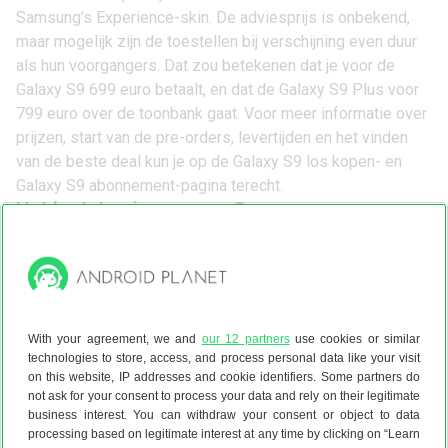
Samsung’s Experience-skin. De adviesprijs is onbekend,
maar mogelijk zijn de toestellen bij verschijning even duur
als hun voorgangers. Dat zou betekenen dat je voor de
Galaxy S9 699 euro betaalt, en dat de Galaxy S9 Plus voor
799 euro over de toonbank gaat. Voor meer informatie over
prijzen, start van de pre-orders, levertijden en het vinden
van de beste deal kun je op de Galaxy S9 los kopen- en
Galaxy S9 abonnement-pagina terecht.
Het laatste nieuws over Samsung
Waarom de Samsung Galaxy Z Fold 8 (Ultra) beter is dan
een tablet (ADV)
(7-8)
Samsung Galaxy Z Fold 8 review: bekende vouw, een nieuw
jasje
(6-8)
Zien: vouw in scherm Samsung Galaxy Z Fold 8 Ultra wordt
With your agreement, we and
our 12 partners
use cookies or similar
snel erger
(6-8)
technologies to store, access, and process personal data like your visit
Dit is hoe je je Samsung iets leuks laat zeggen bij het
on this website, IP addresses and cookie identifiers. Some partners do
not ask for your consent to process your data and rely on their legitimate
opladen
(6-8)
business interest. You can withdraw your consent or object to data
Samsung Galaxy Z Fold 8 (Ultra) en Flip 8 nu te koop in
processing based on legitimate interest at any time by clicking on “Learn
Nederland