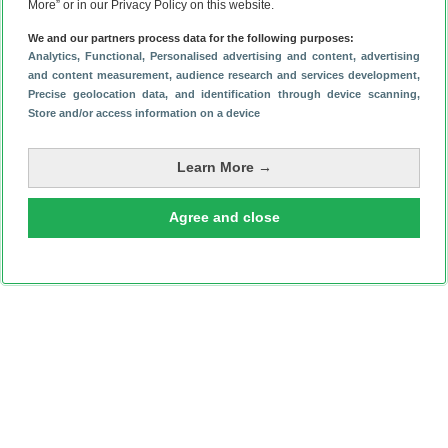
(6-8)
More” or in our Privacy Policy on this website.
We and our partners process data for the following purposes:
Analytics
, Functional
, Personalised advertising and content, advertising
and content measurement, audience research and services development
,
Precise geolocation data, and identification through device scanning
,
Store and/or access information on a device
Learn More →
Agree and close