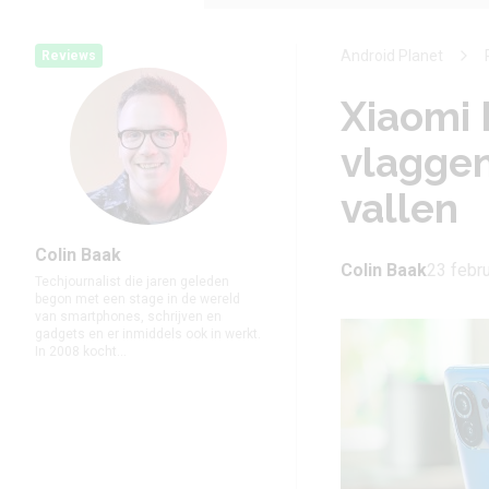
Android Planet
Reviews
Xiaomi 
vlaggen
vallen
Colin Baak
Colin Baak
23 febru
Techjournalist die jaren geleden
begon met een stage in de wereld
van smartphones, schrijven en
gadgets en er inmiddels ook in werkt.
In 2008 kocht...