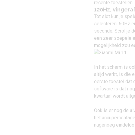
recente toestellen.
120Hz, vingera
Tot slot kun je spe
selecteren: 60Hz en
seconde. Scrol je d
een zeer soepele e
mogelijkheid zou e
In het scherm is o
altijd werkt, is di
eerste toestel dat 
software is dat nog
kwartaal wordt uitg
Ook is er nog de alw
het accupercentage
nagenoeg eindeloos 