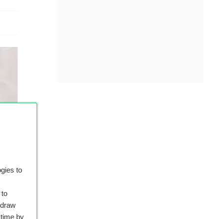
gies to
 to
hdraw
 time by