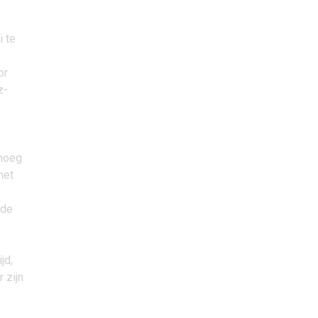
i te
or
z-
enoeg
het
nde
jd,
 zijn