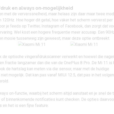
fdruk en always on-mogelijkheid
len met de ververssnelheid, maar helaas zijn daar maar twee mod
 120Hz. Hoe hoger dit getal, hoe vaker het scherm ververst per
oor je feeds op Twitter, Instagram of Facebook, dan zorgt dat vo
rvaring. Wel kost een hogere frequentie meer accusap. Een 90H
en mooie tussenweg zijn geweest, maar deze optie ontbreekt.
ok de optische vingerafdrukscanner verwerkt en hoewel die nag
e een fractie langzamer dan die van de OnePlus 8 Pro. De Mi 11 is 
ook de hartslag kan meten via die sensor, maar met de huidige
 niet mogelijk. Dat kan pas vanaf MIUI 12.5, dat pas in het volge
erold.
ays on-functie, waarbij het scherm altijd aanstaat en je snel de ti
 of binnenkomende notificaties kunt checken. De opties daarvoor
en het is een fijne feature.