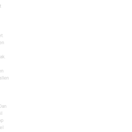
t
t.
en
ak.
en
allen
 Dan
il
op
el