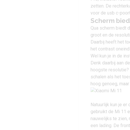
zetten. De rechterk
voor de usb c-poort
Scherm biedt
Qua scherm biedt de
groot en de resoluti
Daarbij heeft het t
het contrast oneindi
Wel kun je in de in
Denk daarbij aan de
hoogste resolutie?
schalen als het toe
hoog genoeg, maar m
Natuurlijk kun je er
gebruikt de Mi 11 ee
nauwelijks te zien,
een lading. De front