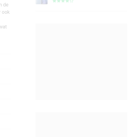
n de
r ook
wat