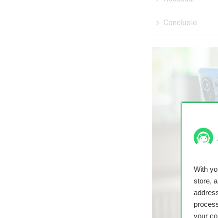
Conclusie
With y
store, 
address
process
your co