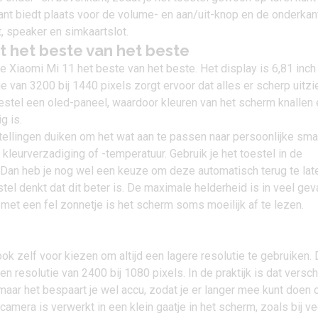
ant biedt plaats voor de volume- en aan/uit-knop en de onderkan
, speaker en simkaartslot.
 het beste van het beste
 Xiaomi Mi 11 het beste van het beste. Het display is 6,81 inch
e van 3200 bij 1440 pixels zorgt ervoor dat alles er scherp uitzie
oestel een oled-paneel, waardoor kleuren van het scherm knallen 
g is.
stellingen duiken om het wat aan te passen naar persoonlijke sma
 kleurverzadiging of -temperatuur. Gebruik je het toestel in de
 Dan heb je nog wel een keuze om deze automatisch terug te lat
stel denkt dat dit beter is. De maximale helderheid is in veel gev
et een fel zonnetje is het scherm soms moeilijk af te lezen.
 ook zelf voor kiezen om altijd een lagere resolutie te gebruiken.
n resolutie van 2400 bij 1080 pixels. In de praktijk is dat versch
 maar het bespaart je wel accu, zodat je er langer mee kunt doen 
camera is verwerkt in een klein gaatje in het scherm, zoals bij ve