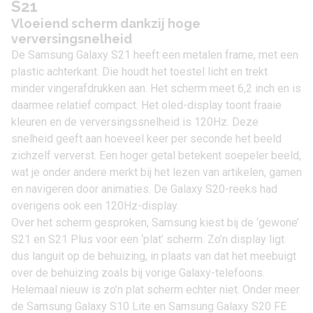
S21
Vloeiend scherm dankzij hoge
verversingsnelheid
De Samsung Galaxy S21 heeft een metalen frame, met een
plastic achterkant. Die houdt het toestel licht en trekt
minder vingerafdrukken aan. Het scherm meet 6,2 inch en is
daarmee relatief compact. Het oled-display toont fraaie
kleuren en de verversingssnelheid is 120Hz. Deze
snelheid geeft aan hoeveel keer per seconde het beeld
zichzelf ververst. Een hoger getal betekent soepeler beeld,
wat je onder andere merkt bij het lezen van artikelen, gamen
en navigeren door animaties. De Galaxy S20-reeks had
overigens ook een 120Hz-display.
Over het scherm gesproken,
Samsung
kiest bij de ‘gewone’
S21 en S21 Plus voor een ‘plat’ scherm. Zo’n display ligt
dus languit op de behuizing, in plaats van dat het meebuigt
over de behuizing zoals bij vorige Galaxy-telefoons.
Helemaal nieuw is zo’n plat scherm echter niet. Onder meer
de
Samsung Galaxy S10 Lite
en
Samsung Galaxy S20 FE