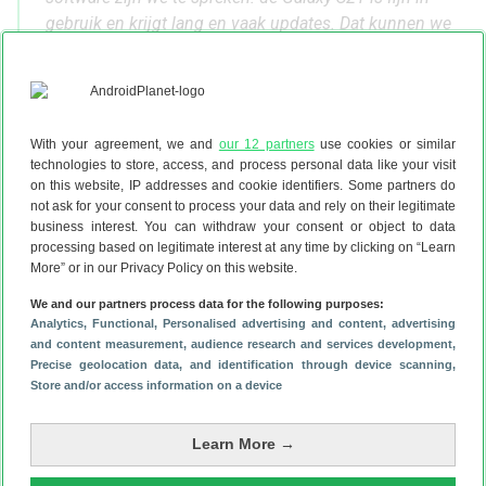
gebruik en krijgt lang en vaak updates. Dat kunnen we
lang niet van iedere high-end Android-telefoon zeggen.
Op het nieuwe ontwerp en de bescheiden
cameraverbeteringen na is er niet gek veel veranderd,
maar dat is helemaal niet erg. De Galaxy S21 is een
With your agreement, we and
our 12 partners
use cookies or similar
prima vlaggenschip waar je jaren mee vooruit kan en
technologies to store, access, and process personal data like your visit
on this website, IP addresses and cookie identifiers. Some partners do
waarvoor je niet de absolute hoofdprijs hoeft te betalen.
not ask for your consent to process your data and rely on their legitimate
Als je nu de S20 hebt, dan is er niet per se een reden om
business interest. You can withdraw your consent or object to data
over te stappen. Gebruik je een Galaxy S10 (of ouder),
processing based on legitimate interest at any time by clicking on “Learn
dan is de upgrade zeker de moeite waard.
More” or in our Privacy Policy on this website.
→ Lees meer in de uitgebreide
Samsung Galaxy S21
We and our partners process data for the following purposes:
Analytics
, Functional
, Personalised advertising and content, advertising
review
of de
Samsung Galaxy S21 review-update
and content measurement, audience research and services development
,
Veelgestelde vragen over de Samsung
Precise geolocation data, and identification through device scanning
,
Galaxy S21
Store and/or access information on a device
Learn More →
Wanneer komt de Samsung S21 op de markt?