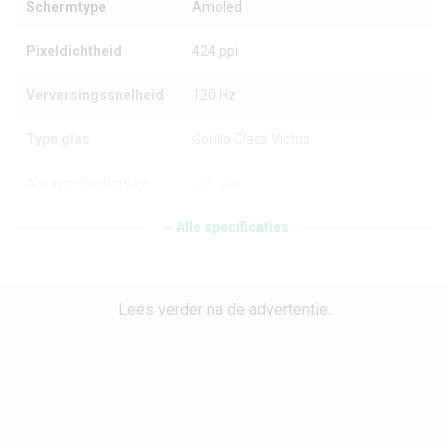
Schermtype
Amoled
Pixeldichtheid
424 ppi
Verversingssnelheid
120 Hz
Type glas
Gorilla Glass Victus
Always-on display
Ja
Toetsenbordtype
Alle specificaties
Touchscreen
Processor en geheugen
Lees verder na de advertentie.
Chipset
Samsung Exynos 2100
CPU-kernen
Octa Core
CPU-snelheid
2.9 GHz