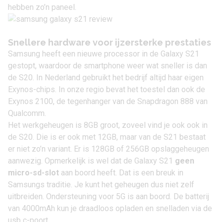
hebben zo’n paneel.
Snellere hardware voor ijzersterke prestaties
Samsung heeft een nieuwe processor in de Galaxy S21
gestopt, waardoor de smartphone weer wat sneller is dan
de S20. In Nederland gebruikt het bedrijf altijd haar eigen
Exynos-chips. In onze regio bevat het toestel dan ook de
Exynos 2100, de tegenhanger van de
Snapdragon 888 van
Qualcomm
.
Het werkgeheugen is 8GB groot, zoveel vind je ook ook in
de
S20
. Die is er ook met 12GB, maar van de S21 bestaat
er niet zo’n variant. Er is 128GB of 256GB opslaggeheugen
aanwezig. Opmerkelijk is wel dat de Galaxy S21
geen
micro-sd-slot
aan boord heeft. Dat is een breuk in
Samsungs traditie. Je kunt het geheugen dus niet zelf
uitbreiden. Ondersteuning voor
5G
is aan boord. De batterij
van 4000mAh kun je draadloos opladen en snelladen via de
usb c-poort.