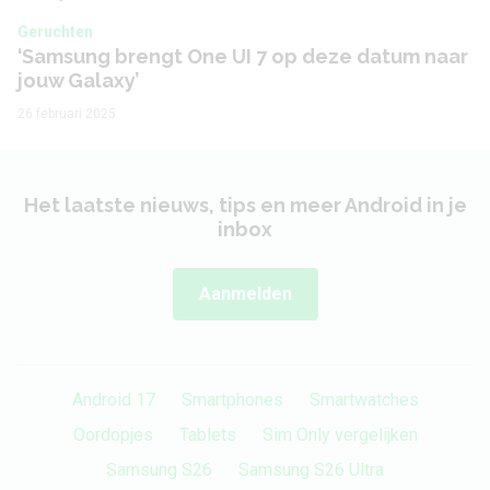
Camera 3 -
Geruchten
Nee
Beeldstabilisatie
‘Samsung brengt One UI 7 op deze datum naar
jouw Galaxy’
Camera 3 - Optische
Nee
26 februari 2025
zoom
Camera voorkant
Het laatste nieuws, tips en meer Android in je
inbox
Aantal lenzen
1
Aanmelden
Camera 1 - Aantal
10 MP
megapixel
Camera 1 - Type lens
Standaard
Android 17
Smartphones
Smartwatches
Camera 1 - Diafragma
f/2.2
Oordopjes
Tablets
Sim Only vergelijken
Samsung S26
Samsung S26 Ultra
Camera 1 - Autofocus
Ja