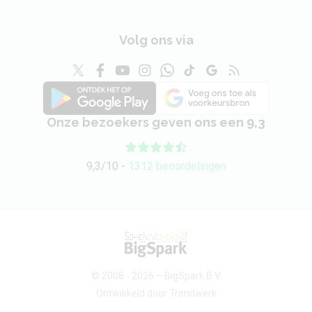
Camera 1 -
3840 x 2160 (4K)
Videoresolutie
Volg ons via
Audio
3,5 mm hoofdtelefoon
Onze bezoekers geven ons een 9,3
Nee
aansluiting
Bluetooth stereo
9,3/10 -
1312 beoordelingen
Ja
(A2DP)
Speaker
Stereo
Batterij
© 2008 - 2026 –
BigSpark B.V.
Vervangbaar
Nee
Ontwikkeld door
Trendwerk