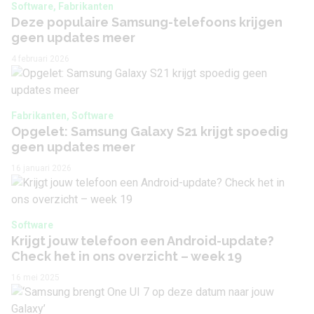
Software, Fabrikanten
Camera 2 - Type lens
Telelens
Deze populaire Samsung-telefoons krijgen
geen updates meer
Camera 2 - Aantal
64 MP
4 februari 2026
megapixel
Camera 2 - Diafragma
f/2.0
Fabrikanten, Software
Camera 2 -
Opgelet: Samsung Galaxy S21 krijgt spoedig
Ja
Beeldstabilisatie
geen updates meer
16 januari 2026
Camera 2 - Optische
Ja
zoom
Camera 3 - Type lens
Groothoeklens
Software
Krijgt jouw telefoon een Android-update?
Camera 3 - Aantal
Check het in ons overzicht – week 19
12 MP
megapixel
16 mei 2025
Camera 3 - Diafragma
f/2.2