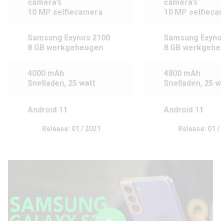
camera’s
camera’s
10 MP selfiecamera
10 MP selfiec
Samsung Exynos 2100
Samsung Exyno
8 GB werkgeheugen
8 GB werkgeh
4000 mAh
4800 mAh
Snelladen, 25 watt
Snelladen, 25 w
Android 11
Android 11
Release: 01 / 2021
Release: 01 /