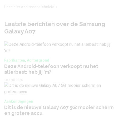
Lees hier ons recensiebeleid
IP-classificatie
IP54
Laatste berichten over de Samsung
Vouwbaar
Nee
Galaxy A07
Type simkaart
Nano sim
eSIM
Nee
Dual sim
Ja
Fabrikanten, Achtergrond
Deze Android-telefoon verkoopt nu het
Type tweede simkaart
Nano sim
allerbest: heb jij ‘m?
10 april 2026
Besturingssysteem en updatebeleid
Besturingssysteem (bij
Aankondigingen
Android 15
introductie)
Dit is de nieuwe Galaxy A07 5G: mooier scherm
en grotere accu
Besturingssysteem