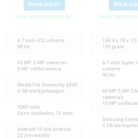
Bekijk prijzen
Bekijk pri
Bekijk Samsung Galaxy A07
Bekijk Samsung G
6.7 inch LCD scherm
164.4 x 78 x 7.
90 Hz
192 gram
50 MP 2 MP camera’s
6.7 inch Super
8 MP selfiecamera
scherm
90 Hz
MediaTek Dimensity 6300
4 GB werkgeheugen
50 MP 5 MP 2 
camera’s
13 MP selfiec
5000 mAh
Geen snelladen, 15 watt
Samsung Exyno
4 GB werkgeh
Android 15 t/m Android
22 (verwacht)