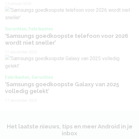
Android 16
13 januari 2026
(huidige versie)
Besturingssysteem
Android 22 (verwacht)
(laatste OS)
Geruchten, Fabrikanten
‘Samsungs goedkoopste telefoon voor 2026
Verwacht aantal OS-
wordt niet sneller’
6
updates
17 december 2025
Beveiligingsupdates
2032 (verwacht)
tot
Fabrikanten, Geruchten
Userinterface
OneUI
‘Samsungs goedkoopste Galaxy van 2025
volledig gelekt’
17 december 2025
Connectiviteit
NFC
Nee
Het laatste nieuws, tips en meer Android in je
Bluetooth
Bluetooth 5.3
inbox