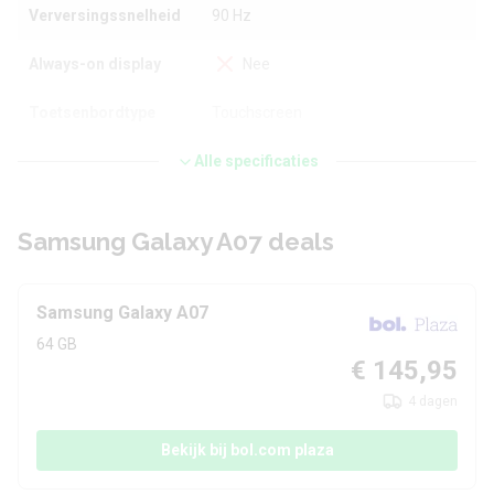
Verversingssnelheid
90 Hz
Always-on display
Nee
Toetsenbordtype
Touchscreen
Alle specificaties
Processor en geheugen
Samsung Galaxy A07 deals
Chipset
MediaTek Dimensity 6300
CPU-kernen
Octa Core
Samsung Galaxy A07
CPU-snelheid
2.4 GHz
64 GB
€ 145,95
Grafische chip
ARM Mali-G57 MC2
4 dagen
Werkgeheugen
4 GB
Bekijk bij bol.com plaza
Interne opslag
64 GB