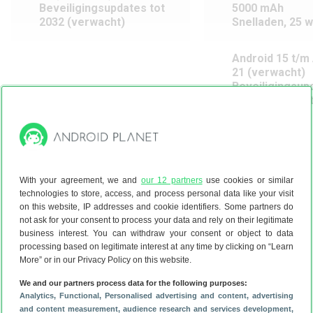
Beveiligingsupdates tot
5000 mAh
2032 (verwacht)
Snelladen, 25 w
Android 15 t/m
21 (verwacht)
Beveiligingsup
2031 (verwacht
Release: 01 / 2026
Release: 08 /
With your agreement, we and
our 12 partners
use cookies or similar
technologies to store, access, and process personal data like your visit
on this website, IP addresses and cookie identifiers. Some partners do
not ask for your consent to process your data and rely on their legitimate
business interest. You can withdraw your consent or object to data
processing based on legitimate interest at any time by clicking on “Learn
More” or in our Privacy Policy on this website.
We and our partners process data for the following purposes:
Analytics
, Functional
, Personalised advertising and content, advertising
and content measurement, audience research and services development
,