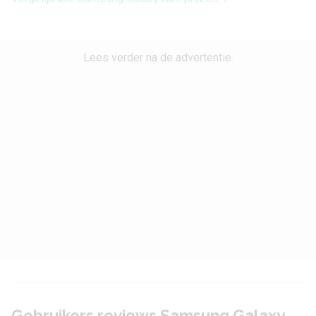
Camera 1 - Aantal
8 MP
megapixel
Lees verder na de advertentie.
Audio
3,5 mm hoofdtelefoon
Ja
aansluiting
Bluetooth stereo
Ja
(A2DP)
Speaker
Mono
Batterij
Vervangbaar
Nee
Gebruikers reviews Samsung Galaxy