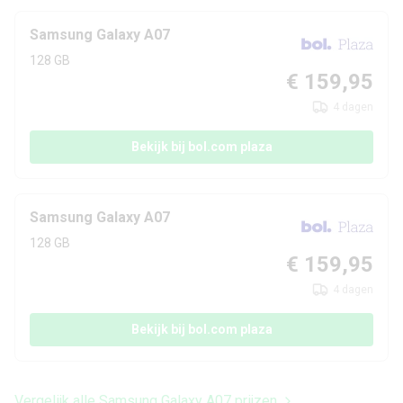
Uitbreidbaar geheugen
Ja
Samsung Galaxy A07
128 GB
Maximaal uitbreidbaar
€ 159,95
microSD tot 1TB
geheugen
4 dagen
Camera achterkant
Bekijk bij bol.com plaza
Camera 1 - Aantal
50 MP
megapixel
Samsung Galaxy A07
128 GB
Camera 2 - Type lens
Dieptesensor
€ 159,95
4 dagen
Camera 2 - Aantal
2 MP
megapixel
Bekijk bij bol.com plaza
Camera voorkant
Vergelijk alle Samsung Galaxy A07 prijzen