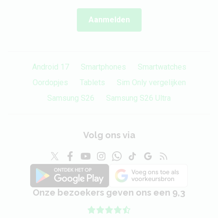
Connector
USB-C
Aanmelden
Sensoren
GPS
Android 17
Smartphones
Ja
Smartwatches
Oordopjes
Tablets
Sim Only vergelijken
Versnellingsmeter
Ja
Samsung S26
Samsung S26 Ultra
Nabijheidssensor
Ja
Barometer
Nee
Volg ons via
Vingerafdrukscanner
Ja
Algemeen
Onze bezoekers geven ons een 9,3
Releasedatum
13 januari 2026