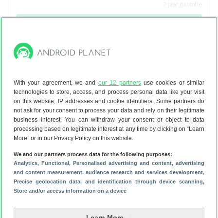
2
jaar garantie
Bekijk aanbieding
bol.com plaza
5d
5
With your agreement, we and
our 12 partners
use cookies or similar
Samsung
Galaxy S25 Ultra
technologies to store, access, and process personal data like your visit
on this website, IP addresses and cookie identifiers. Some partners do
256 GB
not ask for your consent to process your data and rely on their legitimate
5G
business interest. You can withdraw your consent or object to data
€ 1.019,00
processing based on legitimate interest at any time by clicking on “Learn
More” or in our Privacy Policy on this website.
2
jaar garantie
We and our partners process data for the following purposes:
Bekijk aanbieding
Analytics
, Functional
, Personalised advertising and content, advertising
and content measurement, audience research and services development
,
Precise geolocation data, and identification through device scanning
,
Store and/or access information on a device
Conrad
7d
6.4
Learn More →