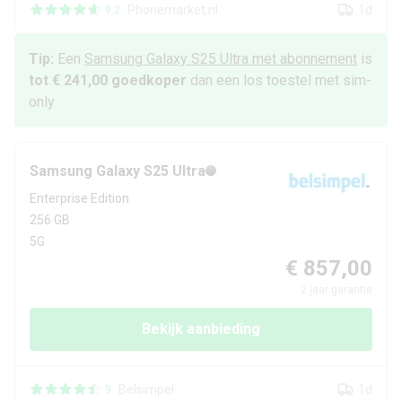
Phonemarket.nl
1d
9.2
Tip:
Een
Samsung
Galaxy S25 Ultra
met abonnement
is
tot € 241,00
goedkoper
dan een los toestel met sim-
only
Samsung
Galaxy S25 Ultra
Enterprise Edition
256 GB
5G
€ 857,00
2
jaar garantie
Bekijk aanbieding
Belsimpel
1d
9