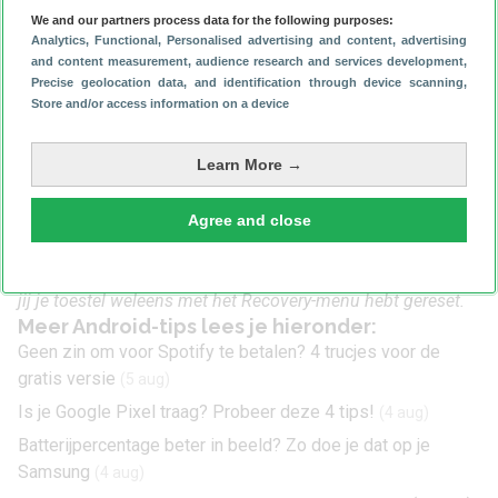
je ook op afstand data van je smartphone verwijderen. Ga
We and our partners process data for the following purposes:
daarvoor naar
www.google.com/android/find
. Hier kies je
Analytics
, Functional
, Personalised advertising and content, advertising
jouw toestel en selecteer je ‘Apparaat terugzetten op
and content measurement, audience research and services development
,
Precise geolocation data, and identification through device scanning
,
fabrieksinstellingen’.
Store and/or access information on a device
Volg de stappen, maar let op: als je Android-telefoon leeg
is werkt de reset niet direct. Ook kun je de locatie van het
Learn More →
apparaat niet langer zien na het terugzetten op
fabrieksinstellingen.
Kom jij er niet uit of werken bepaalde stappen anders op
Agree and close
jouw smartphone? Laat het ons weten, dan gaan we
daarmee aan de slag. Laat in de reacties hieronder weten of
jij je toestel weleens met het Recovery-menu hebt gereset.
Meer Android-tips lees je hieronder:
Geen zin om voor Spotify te betalen? 4 trucjes voor de
gratis versie
(5 aug)
Is je Google Pixel traag? Probeer deze 4 tips!
(4 aug)
Batterijpercentage beter in beeld? Zo doe je dat op je
Samsung
(4 aug)