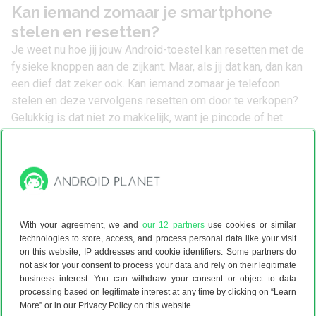
Kan iemand zomaar je smartphone
stelen en resetten?
Je weet nu hoe jij jouw Android-toestel kan resetten met de
fysieke knoppen aan de zijkant. Maar, als jij dat kan, dan kan
een dief dat zeker ook. Kan iemand zomaar je telefoon
stelen en deze vervolgens resetten om door te verkopen?
Gelukkig is dat niet zo makkelijk, want je pincode of het
wachtwoord van je Google-account is vereist om de
smartphone op deze manier opnieuw in te stellen.
Helaas gaat technologie wel verder dan het Recovery-
menu. Zo zijn technisch kundige dieven ongetwijfeld in het
bezit van software waarmee smartphones op harde wijze
te kraken zijn. Dit kan zijn om een gestolen toestel ‘als
With your agreement, we and
our 12 partners
use cookies or similar
nieuw’ te verkopen, of om toegang te krijgen tot jouw
technologies to store, access, and process personal data like your visit
persoonlijk gegevens.
on this website, IP addresses and cookie identifiers. Some partners do
not ask for your consent to process your data and rely on their legitimate
business interest. You can withdraw your consent or object to data
processing based on legitimate interest at any time by clicking on “Learn
Om te voorkomen dat jouw gegevens worden gestolen, kun
More” or in our Privacy Policy on this website.