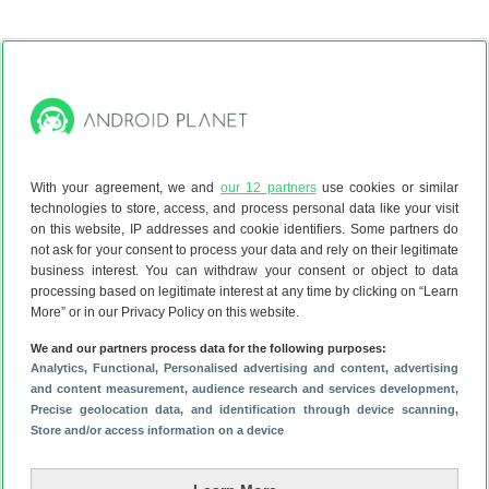
Gebruikers van
Gmail
gaan via het instellingenmenu (de drie
streepjes linksboven) naar het mapje ‘Prullenbak’. Via de
knop bovenaan wordt de hele Gmail-prullenbak in één keer
With your agreement, we and
our 12 partners
use cookies or similar
geleegd. Outlook-gebruikers kunnen via het menu-item
technologies to store, access, and process personal data like your visit
‘Verwijderd’ hun prullenbak legen door een of meerdere
on this website, IP addresses and cookie identifiers. Some partners do
not ask for your consent to process your data and rely on their legitimate
mails te selecteren en dan op het afvalbak-icoon te tikken.
business interest. You can withdraw your consent or object to data
Cache legen op je Android
processing based on legitimate interest at any time by clicking on “Learn
Ook je cache kun je regelmatig verwijderen, bijvoorbeeld
More” or in our Privacy Policy on this website.
om meer ruimte op je toestel vrij te maken. In onderstaande
We and our partners process data for the following purposes:
video hoor je van redacteur Michel hoe je dat aanpakt.
Analytics
, Functional
, Personalised advertising and content, advertising
and content measurement, audience research and services development
,
Precise geolocation data, and identification through device scanning
,
Store and/or access information on a device