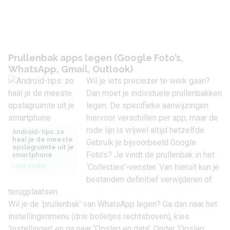
Prullenbak apps legen (Google Foto’s,
WhatsApp, Gmail, Outlook)
Wil je iets preciezer te werk gaan?
Dan moet je individuele prullenbakken
legen. De specifieke aanwijzingen
hiervoor verschillen per app, maar de
rode lijn is vrijwel altijd hetzelfde.
Android-tips: zo
haal je de meeste
Gebruik je bijvoorbeeld
Google
opslagruimte uit je
Foto’s
? Je vindt de prullenbak in het
smartphone
Lees verder
‘Collecties’-venster. Van hieruit kun je
bestanden definitief verwijderen of
terugplaatsen.
Wil je de ‘prullenbak’ van
WhatsApp
legen? Ga dan naar het
instellingenmenu (drie bolletjes rechtsboven), kies
‘Instellingen’ en ga naar ‘Opslag en data’. Onder ‘Opslag