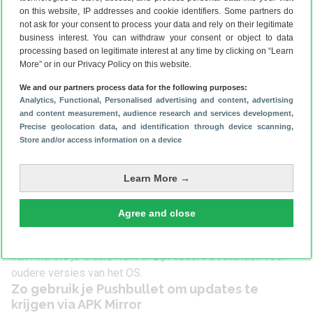
website enkel gratis apps uit de Play Store. Hier vind je
on this website, IP addresses and cookie identifiers. Some partners do
dus geen illegale downloads van programma’s waar je
not ask for your consent to process your data and rely on their legitimate
eigenlijk voor moet betalen. Apps als Netflix kun je zonder
business interest. You can withdraw your consent or object to data
processing based on legitimate interest at any time by clicking on “Learn
problemen binnenhengelen. Zelf gebruiken we APK Mirror
More” or in our Privacy Policy on this website.
geregeld om bijvoorbeeld updates te testen die nog niet
naar ons zijn uitgerold.
We and our partners process data for the following purposes:
Analytics
, Functional
, Personalised advertising and content, advertising
and content measurement, audience research and services development
,
Precise geolocation data, and identification through device scanning
,
Om een app te downloaden, kijk je naar de nieuwste
Store and/or access information on a device
releases op de hoofdpagina, of gebruik je de zoekmachine.
Vervolgens kies je de juiste app-versie. Er zijn namelijk
Learn More →
vaak verschillende varianten beschikbaar voor arm- en x86-
toestellen. Om erachter te komen welke versie jij nodig
Agree and close
hebt, download je de app
Droid Hardware Info
. Kijk in deze
app naar ‘Kernel Architectuur’. Controleer ook welke versie
van Android je draait, want er zijn oudere bestanden voor
oudere versies van het OS.
Zo gebruik je Pushbullet om updates te
krijgen via APK Mirror