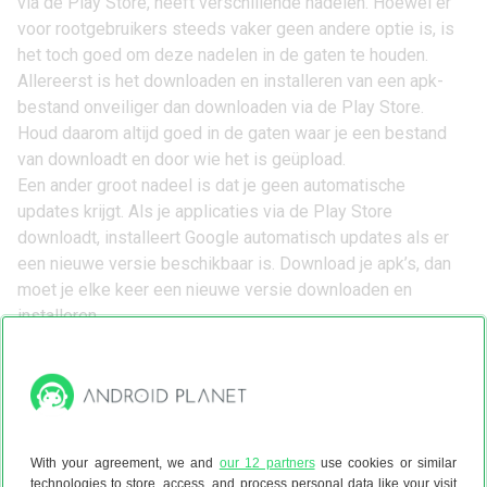
via de Play Store, heeft verschillende nadelen. Hoewel er
voor rootgebruikers steeds vaker geen andere optie is, is
het toch goed om deze nadelen in de gaten te houden.
Allereerst is het downloaden en installeren van een apk-
bestand onveiliger dan downloaden via de Play Store.
Houd daarom altijd goed in de gaten waar je een bestand
van downloadt en door wie het is geüpload.
Een ander groot nadeel is dat je geen automatische
updates krijgt. Als je applicaties via de Play Store
downloadt, installeert Google automatisch updates als er
een nieuwe versie beschikbaar is. Download je apk’s, dan
moet je elke keer een nieuwe versie downloaden en
installeren.
Dit is een veilige plek om apk-bestanden te
downloaden
Er zijn verschillende plekken waar je apk-bestanden vindt.
Wij zien
APK Mirror
als de veiligste plek. De website wordt
onderhouden door de mensen achter Android Police en
With your agreement, we and
our 12 partners
use cookies or similar
apps worden handmatig gecheckt. Ook staan op deze
technologies to store, access, and process personal data like your visit