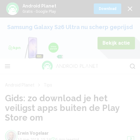
Android Planet
Download
Gratis - Google Play
Samsung Galaxy S26 Ultra nu scherp geprijsd
Bekijk actie
Android Planet
Tips
Gids: zo download je het
veiligst apps buiten de Play
Store om
Erwin Vogelaar
2
10 mei 2018, 15:24
5 min leestijd