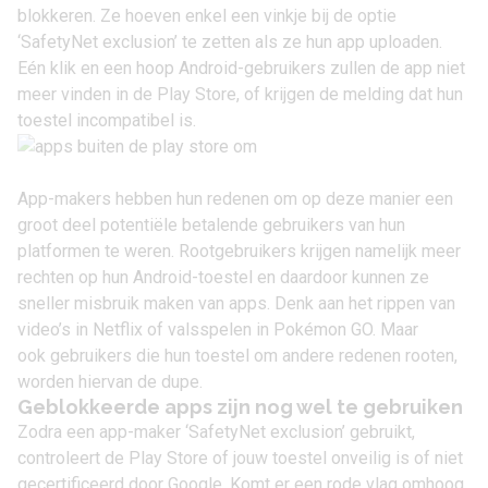
blokkeren. Ze hoeven enkel een vinkje bij de optie
‘SafetyNet exclusion’ te zetten als ze hun app uploaden.
Eén klik en een hoop Android-gebruikers zullen de app niet
meer vinden in de Play Store, of krijgen de melding dat hun
toestel incompatibel is.
App-makers hebben hun redenen om op deze manier een
groot deel potentiële betalende gebruikers van hun
platformen te weren. Rootgebruikers krijgen namelijk meer
rechten op hun Android-toestel en daardoor kunnen ze
sneller misbruik maken van apps. Denk aan het rippen van
video’s in Netflix of valsspelen in
Pokémon GO
. Maar
ook gebruikers die hun toestel om andere redenen rooten,
worden hiervan de dupe.
Geblokkeerde apps zijn nog wel te gebruiken
Zodra een app-maker ‘SafetyNet exclusion’ gebruikt,
controleert de Play Store of jouw toestel onveilig is of niet
gecertificeerd door Google. Komt er een rode vlag omhoog,