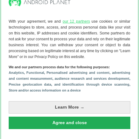
Lees meer over het maandthema Streaming:
With your agreement, we and
our 12 partners
use cookies or similar
Manchester United vs Manchester City niet te zien bij
technologies to store, access, and process personal data like your visit
Viaplay: hier kijk je wél (en gratis)
(15 jan)
on this website, IP addresses and cookie identifiers. Some partners do
not ask for your consent to process your data and rely on their legitimate
Deze Apple TV-update is goed nieuws voor Android-
business interest. You can withdraw your consent or object to data
gebruikers
(16 dec 2025)
processing based on legitimate interest at any time by clicking on “Learn
More” or in our Privacy Policy on this website.
Deze series en films ga je deze week streamen: The Last
Frontier, The Women in Cabin 10
(6 okt 2025)
We and our partners process data for the following purposes:
Analytics
, Functional
, Personalised advertising and content, advertising
Met deze truc kijk je nog meer films en series op Netflix
and content measurement, audience research and services development
,
tijdens de koude maanden (ADV)
(30 sep 2025)
Precise geolocation data, and identification through device scanning
,
Store and/or access information on a device
HBO Max gaat nu écht harder optreden tegen accountdelers
(8 aug 2025)
Learn More →
Je leest een artikel dat eerder op onze website is verschenen. We
hebben de informatie bijgewerkt en het artikel opnieuw gepubliceerd.
Agree and close