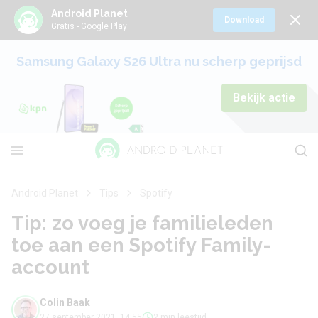
Android Planet
Download
Gratis - Google Play
Samsung Galaxy S26 Ultra nu scherp geprijsd
Bekijk actie
Android Planet
Tips
Spotify
Tip: zo voeg je familieleden
toe aan een Spotify Family-
account
Colin Baak
27 september 2021, 14:55
2 min leestijd