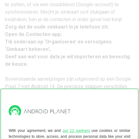
te zetten, of via een clouddienst (Google-account) te
synchroniseren. Mocht je simkaart ooit stukgaan of
kwijtraken, ben je de contacten in ieder geval niet kwijt.
Zorg dat de oude simkaart in je telefoon zit;
Open de Contacten-app;
Tik onderaan op ‘Organiseren’ en vervolgens
‘Simkaart beheren’;
Geef aan wat voor data je wil importeren en bevestig
de keuze.
Bovenstaande aanwijzingen zijn uitgevoerd op een Google
Pixel 7 met Android 14. De precieze stappen verschillen
per telefoonmerk en Android-versie, maar de rode draad
blijft hetzelfde.
Suggesties in je contacten-app
Nieuwe versies van Android hebben ook een slimme
functie in de contacten-app, die suggesties doen om je
With your agreement, we and
our 12 partners
use cookies or similar
contacten beter in te delen. Denk daarbij aan het
technologies to store, access, and process personal data like your visit