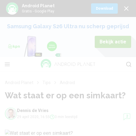
Android Planet
Download
Gratis - Google Play
Samsung Galaxy S26 Ultra nu scherp geprijsd
Bekijk actie
Android Planet
Tips
Android
Wat staat er op een simkaart?
Dennis de Vries
2
29 april 2020, 16:55
3 min leestijd