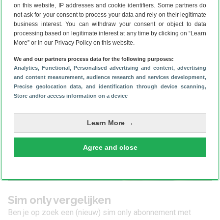
samenvoegen van dubbele contactgegevens of nieuwe
on this website, IP addresses and cookie identifiers. Some partners do
contacten toevoegen.
not ask for your consent to process your data and rely on their legitimate
Heb je een nieuwe telefoon waar je contacten naar over wil
business interest. You can withdraw your consent or object to data
processing based on legitimate interest at any time by clicking on “Learn
zetten, lees dan onze uitgebreide handleiding voor het
More” or in our Privacy Policy on this website.
importeren van contacten
.
We and our partners process data for the following purposes:
Analytics
, Functional
, Personalised advertising and content, advertising
and content measurement, audience research and services development
,
Precise geolocation data, and identification through device scanning
,
Store and/or access information on a device
Learn More →
Agree and close
Sim only vergelijken
Ben je op zoek een (nieuw)
sim only abonnement met