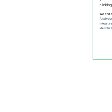
clickin
We and o
Analytic
measure
identifi