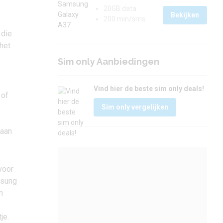
20GB data
Bekijken
200 min/sms
 die
 het
Sim only Aanbiedingen
Vind hier de beste sim only deals!
 of
Sim only vergelijken
gaan
voor
msung
m
je.