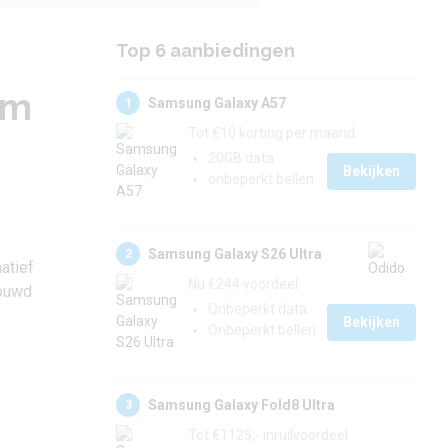
Top 6 aanbiedingen
im
Samsung Galaxy A57
1
Tot €10 korting per maand
20GB data
Bekijken
onbeperkt bellen
Samsung Galaxy S26 Ultra
2
atief
Nu €244 voordeel
bouwd
Onbeperkt data
Bekijken
Onbeperkt bellen
Samsung Galaxy Fold8 Ultra
3
Tot €1125,- inruilvoordeel