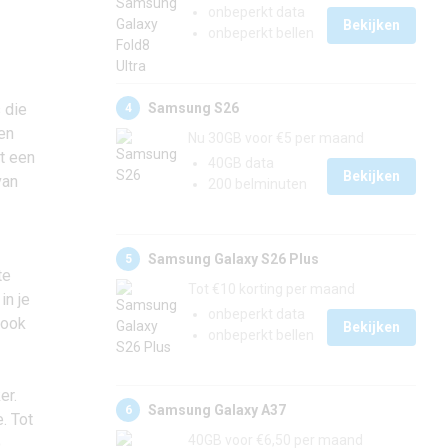
onbeperkt data
Bekijken
onbeperkt bellen
Samsung S26
 die
4
en
Nu 30GB voor €5 per maand
it een
40GB data
Bekijken
van
200 belminuten
Samsung Galaxy S26 Plus
5
te
Tot €10 korting per maand
in je
onbeperkt data
 ook
Bekijken
onbeperkt bellen
er.
Samsung Galaxy A37
6
. Tot
40GB voor €6,50 per maand
o