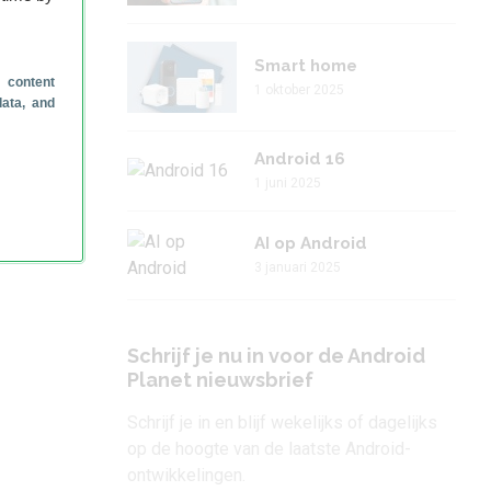
Smart home
 content
1 oktober 2025
data, and
Android 16
1 juni 2025
AI op Android
3 januari 2025
Schrijf je nu in voor de Android
Planet nieuwsbrief
Schrijf je in en blijf wekelijks of dagelijks
op de hoogte van de laatste Android-
ontwikkelingen.