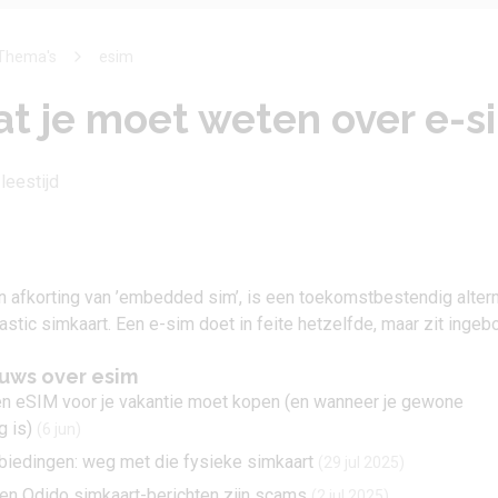
Thema's
esim
at je moet weten over e-s
leestijd
n afkorting van ’embedded sim’, is een toekomstbestendig altern
stic simkaart. Een e-sim doet in feite hetzelfde, maar zit inge
euws over esim
een eSIM voor je vakantie moet kopen (en wanneer je gewone
 is)
(6 jun)
iedingen: weg met die fysieke simkaart
(29 jul 2025)
n Odido simkaart-berichten zijn scams
(2 jul 2025)