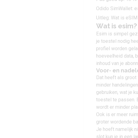
Odido SimWallet: e
Uitleg: Wat is eSIM
Wat is esim?
Esim is simpel geze
je toestel nodig h
profiel worden gela
hoeveelheid data, 
inhoud van je abon
Voor- en nadel
Dat heeft als groot
minder handelingen
gebruiken, wat je k
toestel te passen. 
wordt er minder plas
Ook is er meer rui
groter wordende bat
Je hoeft namelijk n
slot kun je in een 