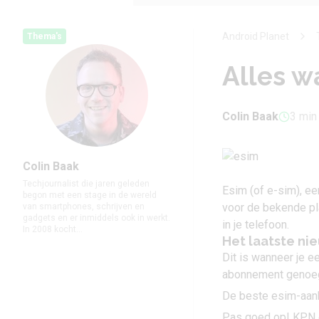
Android Planet
Thema's
Alles w
Colin Baak
3 min 
Colin Baak
Techjournalist die jaren geleden
Esim (of e-sim), ee
begon met een stage in de wereld
voor de bekende pla
van smartphones, schrijven en
gadgets en er inmiddels ook in werkt.
in je telefoon.
In 2008 kocht...
Het laatste ni
Dit is wanneer je 
abonnement genoeg
De beste esim-aanb
Pas goed op! KPN e