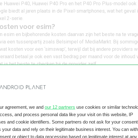
de
Huawei P40
,
Huawei P40 Pro
en het
P40 Pro Plus-model
ook
gle biedt al jaren plaats in de Pixel-smartphones, wat het geval 
xel 2-serie
.
kosten voor esim?
 esim en bijbehorende kosten daarvan zijn het beste na te vrage
 via een tussenpartij zoals Belsimpel of MediaMarkt. Bij sommig
 wat kosten voor een ‘simswap’, terwijl dat bij andere providers 
Uiteraard betaal je ook een vast bedrag per maand voor de inhoud 
 is het beste te checken bij de provider zelf.
 je geholpen?
our agreement, we and
our 12 partners
use cookies or similar technolo
access, and process personal data like your visit on this website, IP
es and cookie identifiers. Some partners do not ask for your consent
 your data and rely on their legitimate business interest. You can wit
nsent or object to data processing based on legitimate interest at any