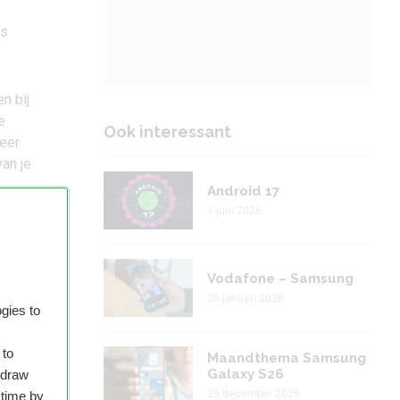
is
n bij
e
Ook interessant
weer
van je
Android 17
1 juni 2026
Vodafone – Samsung
20 januari 2026
gies to
 to
Maandthema Samsung
Galaxy S26
hdraw
25 december 2025
 time by