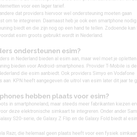
ternetten voor een lager tarief.
 andere dat providers hiervoor wel ondersteuning moeten gaan
st om te integreren. Daarnaast heb je ook een smartphone nodig
euning biedt en die zijn nog op een hand te tellen. Zodoende kan
 voordat esim groots gebruikt wordt in Nederland.
ders ondersteunen esim?
ders in Nederland bieden al esim aan, maar wel moet je opletten
uning bieden voor Android-smartphones. Provider T-Mobile is de
 Nederland die esim aanbiedt. Ook providers Simyo en Vodafone
s aan. KPN heeft aangegeven de uitrol van esim later dit jaar te 
phones hebben plaats voor esim?
roots in smartphoneland, maar steeds meer fabrikanten kiezen er
oor deze elektronische simkaart te integreren. Onder ander Sa
alaxy S20-serie
, de
Galaxy Z Flip
en de
Galaxy Fold
biedt al esi
la Razr
, die helemaal geen plaats heeft voor een fysiek simkaart