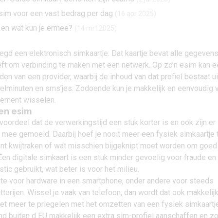
sim voor een vast bedrag per dag
(16 apr 2025)
 en wat kun je ermee?
(14 mrt 2025)
gd een elektronisch simkaartje. Dat kaartje bevat alle gegevens
eeft om verbinding te maken met een netwerk. Op zo’n esim kan e
den van een provider, waarbij de inhoud van dat profiel bestaat u
belminuten en sms’jes. Zodoende kun je makkelijk en eenvoudig 
nement wisselen.
en esim
 voordeel dat de verwerkingstijd een stuk korter is en ook zijn er
 mee gemoeid. Daarbij hoef je nooit meer een fysiek simkaartje 
unt kwijtraken of wat misschien bijgeknipt moet worden om goed 
Een digitale simkaart is een stuk minder gevoelig voor fraude en
tic gebruikt, wat beter is voor het milieu.
mte voor hardware in een smartphone, onder andere voor steeds
terijen. Wissel je vaak van telefoon, dan wordt dat ook makkelijk
iet meer te priegelen met het omzetten van een fysiek simkaartje
land buiten d EU makkelijk een extra sim-profiel aanschaffen en z