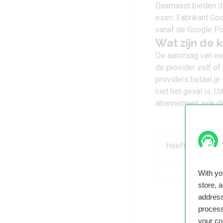
Daarnaast bieden 
esim. Fabrikant Goo
vanaf de
Google Pi
Wat zijn de 
De aanvraag van een
de provider zelf of
providers betaal je
niet het geval is. 
abonnement, ook dat
Heeft dit artikel
With y
store, 
address
process
your co