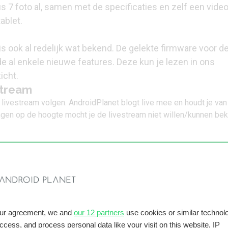
s 7 foto
al, samen met de specificaties en zelf een vide
ablet.
is ook al redelijk wat bekend. De gelekte firmware voor d
e al enkele nieuwe features. Deze kun je lezen in ons
icht.
stream
 livestream volgen. AndroidPlanet blogt live mee en houdt je van 
gen op de hoogte mocht je de livestream niet willen/kunnen beki
our agreement, we and
our 12 partners
use cookies or similar technolo
access, and process personal data like your visit on this website, IP