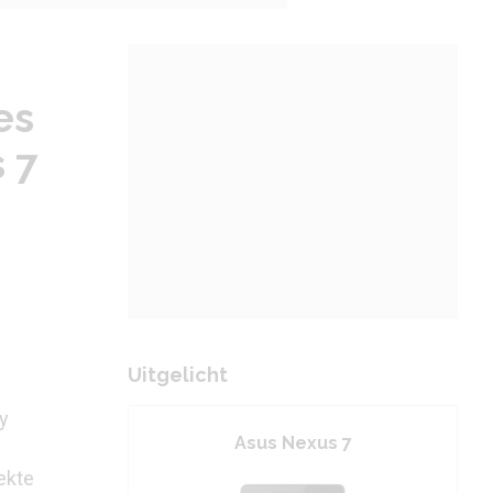
es
 7
Uitgelicht
y
Asus Nexus 7
ekte