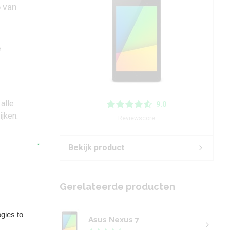
o van
e
alle
9.0
jken.
Reviewscore
Bekijk product
Gerelateerde producten
gies to
Asus Nexus 7