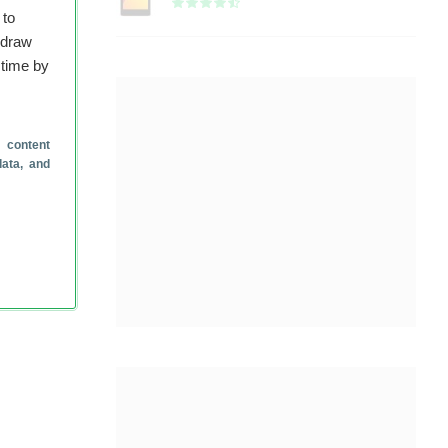
 to
hdraw
 time by
 content
data, and