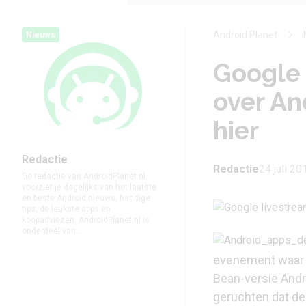
Android Planet
Nieuws
Google 
over An
hier
Redactie
Redactie
24 juli 20
De redactie van AndroidPlanet.nl
voorziet je dagelijks van het laatste
en beste Android nieuws, handige
tips, de leukste apps en
koopadviezen. AndroidPlanet.nl is
onderdeel van...
evenement waar v
Bean-versie Andr
geruchten dat de