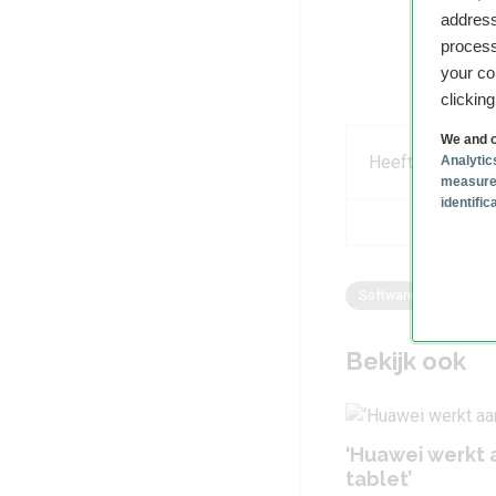
address
process
your co
clickin
We and o
Heeft dit artikel
Analytic
measure
identifi
Software
Android
Bekijk ook
‘Huawei werkt 
tablet’