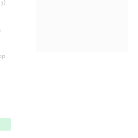
3)
op