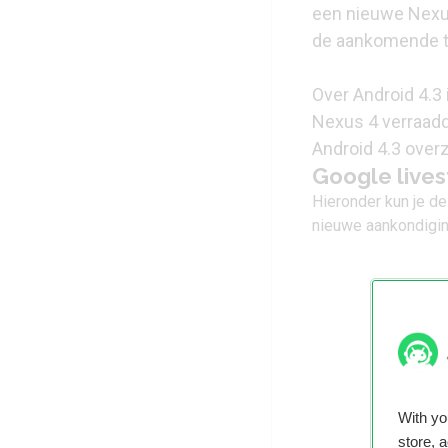
een
nieuwe Nexu
de aankomende t
Over Android 4.3 
Nexus 4 verraadd
Android 4.3
overz
Google live
Hieronder kun je de
nieuwe aankondigin
With y
store, 