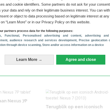
es and cookie identifiers. Some partners do not ask for your consent
 your data and rely on their legitimate business interest. You can wit
nsent or object to data processing based on legitimate interest at any
g on “Learn More” or in our Privacy Policy on this website.
ur partners process data for the following purposes:
 je geholpen?
Reageer
s
, Functional
, Personalised advertising and content, advertising and
ment, audience research and services development
, Precise geolocation 
cation through device scanning
, Store and/or access information on a device
Learn More →
Agree and close
 Tablets
Asus
Asus Nexus 7
aan Nexus 7P
Terugblik op een iconisch