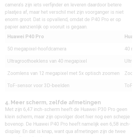
camera’s zijn iets verfijnder en leveren daardoor betere
plaatjes af, maar het verschil met zijn voorganger is niet
enorm groot. Dat is opvallend, omdat de P40 Pro er op
papier aanzienlijk op vooruit is gegaan.
Huawei P40 Pro
Huaw
50 megapixel-hoofdcamera
40 me
Ultragroothoeklens van 40 megapixel
Ultra
Zoomlens van 12 megapixel met 5x optisch zoomen
Zooml
ToF-sensor voor 3D-beelden
ToF-s
4. Meer scherm, zelfde afmetingen
Met zijn 6,47 inch-scherm heeft de Huawei P30 Pro geen
klein scherm, maar zijn opvolger doet hier nog een schepje
bovenop. De Huawei P40 Pro heeft namelijk een 6,58 inch-
display. En dat is knap, want qua afmetingen zijn de twee