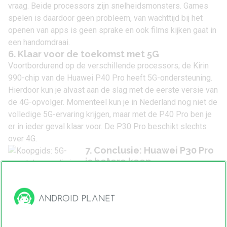
vraag. Beide processors zijn snelheidsmonsters. Games
spelen is daardoor geen probleem, van wachttijd bij het
openen van apps is geen sprake en ook films kijken gaat in
een handomdraai.
6. Klaar voor de toekomst met 5G
Voortbordurend op de verschillende processors; de Kirin
990-chip van de Huawei P40 Pro heeft
5G-ondersteuning
.
Hierdoor kun je alvast aan de slag met de eerste versie van
de 4G-opvolger. Momenteel kun je in Nederland nog niet de
volledige 5G-ervaring krijgen, maar met de P40 Pro ben je
er in ieder geval klaar voor. De P30 Pro beschikt slechts
over 4G.
7. Conclusie: Huawei P30 Pro
is betere koop
Al met al ontlopen de Huawei P30
Pro en P40 Pro elkaar maar weinig.
De nieuwe editie heeft een iets
Koopgids: 5G-
betere processor, op papier
smartphones die
je nu al kunt
indrukwekkendere camera’s en is
gebruiken