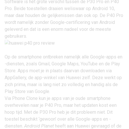
Software is hét grote verschil tussen de
P30 Pro
en P40
Pro. Beide toestellen draaien weliswaar op
Android 10
,
maar daar houden de gelijkenissen dan ook op. De P40 Pro
wordt namelijk zonder Google-certificering van Android
geleverd en dat is een enorm nadeel voor de meeste
gebruikers.
Op de smartphone ontbreken namelijk alle Google-apps en
-diensten, zoals Gmail, Google Maps, YouTube en de Play
Store. Apps moet je in plaats daarvan downloaden via
AppGallery
, de app-winkel van Huawei zelf. Deze werkt op
zich prima, maar is lang niet zo volledig en handig als de
Play Store van Google.
Via Phone Clone kun je apps van je oude smartphone
overhevelen naar je P40 Pro, maar het updaten kost een
hoop tijd. Met de P30 Pro heb je dit probleem niet. Dit
toestel beschikt ‘gewoon’ over alle Google-apps en -
diensten.
Android Planet
heeft aan Huawei gevraagd of de