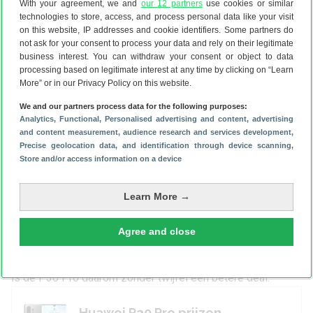
With your agreement, we and
our 12 partners
use cookies or similar
klaar voor 5G. Ook de (al
Lees verder
technologies to store, access, and process personal data like your visit
indrukwekkende) schermverhouding
on this website, IP addresses and cookie identifiers. Some partners do
is er weer iets op vooruit gegaan.
not ask for your consent to process your data and rely on their legitimate
business interest. You can withdraw your consent or object to data
Daartegenover heeft de P40 Pro een enorm nadeel op het
processing based on legitimate interest at any time by clicking on “Learn
softwarevlak. Het ontbreken van Google-apps en -diensten
More” or in our Privacy Policy on this website.
is voor de gemiddelde consument een flinke beperking ten
We and our partners process data for the following purposes:
opzichte van andere Android-telefoons.
Analytics
, Functional
, Personalised advertising and content, advertising
Dit probleem heb je met de P30 Pro niet, al is het
and content measurement, audience research and services development
,
updatebeleid van dit toestel ook niet standvastig. Het is
Precise geolocation data, and identification through device scanning
,
namelijk niet duidelijk of dit toestel naar Android 11 wordt
Store and/or access information on a device
bijgewerkt en zo ja, wanneer.
Wanneer je dit niet zo belangrijk vindt en een telefoon met
Learn More →
indrukwekkende camera’s, rappe prestaties en een fors
scherm zoekt is de Huawei P30 Pro voor de meeste
Agree and close
mensen de beste keuze. De P40 Pro is op alle fronten
beter, maar kost honderden euro’s meer. Qua prijs-kwaliteit
is de P30 Pro daarom zonder twijfel een betere deal.
Huawei P30 Pro prijzen