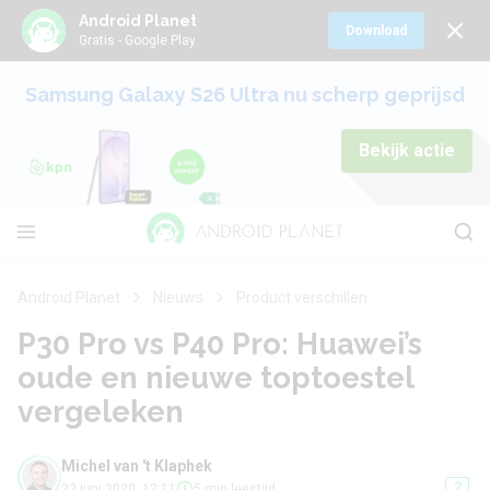
Android Planet
Download
Gratis - Google Play
Samsung Galaxy S26 Ultra nu scherp geprijsd
Bekijk actie
Android Planet
Nieuws
Product verschillen
P30 Pro vs P40 Pro: Huawei’s
oude en nieuwe toptoestel
vergeleken
Michel van 't Klaphek
2
22 juni 2020, 12:11
5 min leestijd