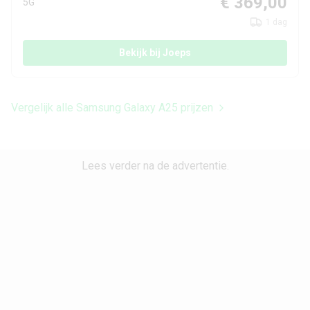
€ 369,00
5G
Maximaal uitbreidbaar
1 dag
microSD tot 256 GB
geheugen
Bekijk bij Joeps
Camera achterkant
Vergelijk alle Samsung Galaxy A25 prijzen
Aantal lenzen
3
Camera 1 - Aantal
50 MP
Lees verder na de advertentie.
megapixel
Camera 1 - Diafragma
F/1.8
Camera 1 - Autofocus
Ja
Camera 1 -
Ja
Beeldstabilisatie
Camera 1 - Digitale