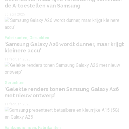
Ja
de A-toestellen van Samsung
(A2DP)
30 april 2025
Speaker
Stereo
Batterij
Fabrikanten, Geruchten
‘Samsung Galaxy A26 wordt dunner, maar krijgt
kleinere accu’
Vervangbaar
Nee
11 februari 2025
Capaciteit
5000 mAh
Type
Lithium-Polymer
Geruchten
‘Gelekte renders tonen Samsung Galaxy A26
Draadloos opladen
Nee
met nieuw ontwerp’
Snelladen
Ja
11 februari 2025
Maximaal
25 watt
laadvermogen
Aankondigingen, Fabrikanten