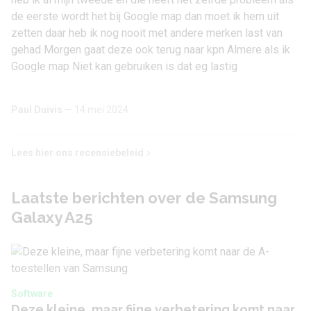
de eerste wordt het bij Google map dan moet ik hem uit
Camera 1 - Aantal
zetten daar heb ik nog nooit met andere merken last van
13 MP
megapixel
gehad Morgen gaat deze ook terug naar kpn Almere als ik
Google map Niet kan gebruiken is dat eg lastig
Camera 1 - Type lens
Standaard
Camera 1 - Diafragma
F/2.2
Paul Duivis
— 14 mei 2024
Camera 1 - Autofocus
Nee
Lees hier ons recensiebeleid
Camera 1 -
1920 x 1080 (Full-HD)
Videoresolutie
Laatste berichten over de Samsung
Galaxy A25
Audio
3,5 mm hoofdtelefoon
Ja
aansluiting
Software
Deze kleine, maar fijne verbetering komt naar
Bluetooth stereo