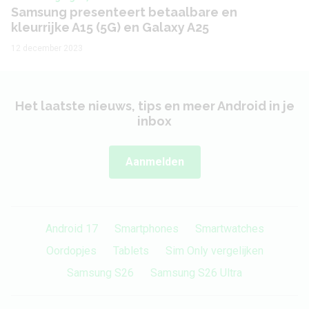
Samsung presenteert betaalbare en
Behuizing
kleurrijke A15 (5G) en Galaxy A25
12 december 2023
Lengte
161.0 mm
Breedte
76.5 mm
Het laatste nieuws, tips en meer Android in je
inbox
Dikte
8.3 mm
Gewicht
197 gram
Aanmelden
Materiaal behuizing
plastic
Stofdicht
Nee
Android 17
Smartphones
Smartwatches
Spatwaterdicht
Nee
Oordopjes
Tablets
Sim Only vergelijken
Samsung S26
Samsung S26 Ultra
Waterdicht
Nee
Vouwbaar
Nee