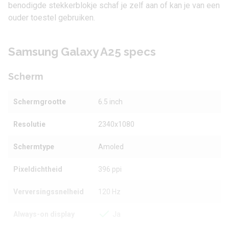
benodigde stekkerblokje schaf je zelf aan of kan je van een
ouder toestel gebruiken.
Samsung Galaxy A25 specs
Scherm
Schermgrootte
6.5 inch
Resolutie
2340x1080
Schermtype
Amoled
Pixeldichtheid
396 ppi
Verversingssnelheid
120 Hz
Always-on display
Ja