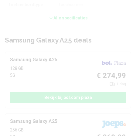
Toetsenbordtype
Touchscreen
Alle specificaties
Processor en geheugen
Samsung Galaxy A25 deals
Chipset
Samsung Exynos 1280
CPU
ARM Cortex A78 & Cortex A55
Samsung Galaxy A25
CPU-kernen
Octa Core
128 GB
€ 274,99
5G
CPU-snelheid
2.40 GHz
1 dag
Grafische chip
ARM Mali-G68 MC4
Bekijk bij bol.com plaza
Werkgeheugen
8 GB
Interne opslag
128 GB
Samsung Galaxy A25
256 GB
Uitbreidbaar geheugen
Ja