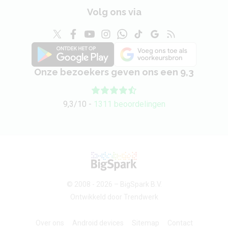
Volg ons via
Type simkaart
Nano sim
eSIM
Nee
Dual sim
Ja
Onze bezoekers geven ons een 9,3
Type tweede simkaart
Nano sim
9,3/10 -
1311 beoordelingen
Besturingssysteem en updatebeleid
Besturingssysteem (bij
Android 14
introductie)
Besturingssysteem
Android 16 (verwacht)
© 2008 - 2026 –
BigSpark B.V.
(laatste OS)
Ontwikkeld door
Trendwerk
Verwacht aantal OS-
2
Over ons
Android devices
Sitemap
Contact
updates