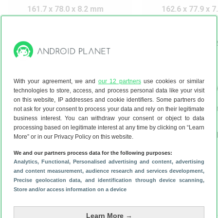
161.7 x 78.0 x 8.2 mm
162.6 x 77.9 x 
209 gram
195 gram
6.6 inch Amoled scherm
6.7 inch Super
120 Hz
scherm
120 Hz
50 MP 8 MP 5 MP
With your agreement, we and
our 12 partners
use cookies or similar
camera’s
50 MP 8 MP 5 
technologies to store, access, and process personal data like your visit
13 MP selfiecamera
camera’s
on this website, IP addresses and cookie identifiers. Some partners do
12 MP selfiec
not ask for your consent to process your data and rely on their legitimate
business interest. You can withdraw your consent or object to data
Samsung Exynos 1380
processing based on legitimate interest at any time by clicking on “Learn
6 GB werkgeheugen
Qualcomm Sna
More” or in our Privacy Policy on this website.
Gen 3
6 GB werkgeh
We and our partners process data for the following purposes:
5000 mAh
Analytics
, Functional
, Personalised advertising and content, advertising
Snelladen, 25 watt
and content measurement, audience research and services development
,
5000 mAh
Precise geolocation data, and identification through device scanning
,
45 watt
Store and/or access information on a device
Android 14 t/m Android
18 (verwacht)
Beveiligingsupdates tot
Android 15 t/m
Learn More →