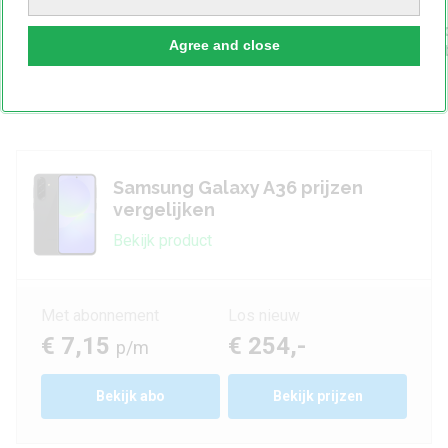
2029 (verwacht)
21 (verwacht)
Beveiligingsup
Agree and close
2031 (verwacht
Release: 03 / 2024
Release: 03 /
Samsung Galaxy A36 prijzen
vergelijken
Bekijk product
Met abonnement
Los nieuw
€ 7,15
€ 254,-
p/m
Bekijk
abo
Bekijk prijzen