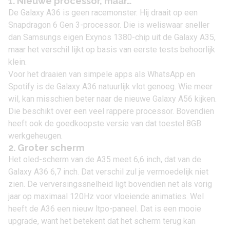
1. Nieuwe processor, maar…
De Galaxy A36 is geen racemonster. Hij draait op een
Snapdragon 6 Gen 3-processor. Die is weliswaar sneller
dan Samsungs eigen Exynos 1380-chip uit de Galaxy A35,
maar het verschil lijkt op basis van eerste tests behoorlijk
klein.
Voor het draaien van simpele apps als WhatsApp en
Spotify is de Galaxy A36 natuurlijk vlot genoeg. Wie meer
wil, kan misschien beter naar de nieuwe
Galaxy A56
kijken.
Die beschikt over een veel rappere processor. Bovendien
heeft ook de goedkoopste versie van dat toestel 8GB
werkgeheugen.
2. Groter scherm
Het oled-scherm van de A35 meet 6,6 inch, dat van de
Galaxy A36 6,7 inch. Dat verschil zul je vermoedelijk niet
zien. De verversingssnelheid ligt bovendien net als vorig
jaar op maximaal 120Hz voor vloeiende animaties. Wel
heeft de A36 een nieuw
ltpo-paneel
. Dat is een mooie
upgrade, want het betekent dat het scherm terug kan