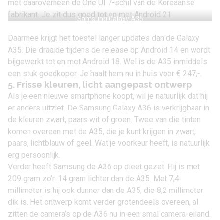
met daaroverheen de One UI 7-schil van de Koreaanse
fabrikant. Je zit dus goed tot en met Android 21.
Samsung Galaxy A35
Daarmee krijgt het toestel langer updates dan de Galaxy
A35. Die draaide tijdens de release op
Android 14
en wordt
bijgewerkt tot en met Android 18. Wel is de A35 inmiddels
een stuk goedkoper. Je haalt hem nu in huis voor
€ 247,-
.
5. Frisse kleuren, licht aangepast ontwerp
Als je een nieuwe smartphone koopt, wil je natuurlijk dat hij
er anders uitziet. De Samsung Galaxy A36 is verkrijgbaar in
de kleuren zwart, paars wit of groen. Twee van die tinten
komen overeen met de A35, die je kunt krijgen in zwart,
paars, lichtblauw of geel. Wat je voorkeur heeft, is natuurlijk
erg persoonlijk.
Verder heeft Samsung de A36 op dieet gezet. Hij is met
209 gram zo’n 14 gram lichter dan de A35. Met 7,4
millimeter is hij ook dunner dan de A35, die 8,2 millimeter
dik is. Het ontwerp komt verder grotendeels overeen, al
zitten de camera’s op de A36 nu in een smal camera-eiland.