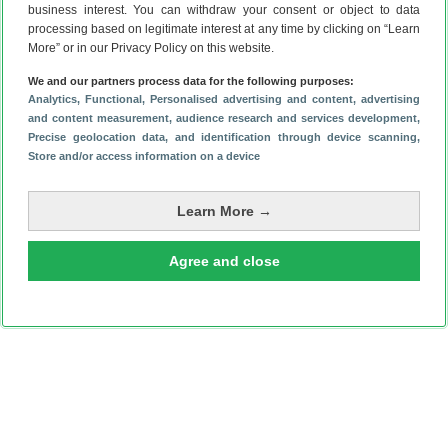
business interest. You can withdraw your consent or object to data
Is je Google Pixel traag? Probeer deze 4 tips!
(4-8)
processing based on legitimate interest at any time by clicking on “Learn
‘Google presenteert dit handige apparaatje tegelijk met
More” or in our Privacy Policy on this website.
Pixel 11’
(2-8)
We and our partners process data for the following purposes:
Analytics
, Functional
, Personalised advertising and content, advertising
and content measurement, audience research and services development
,
Precise geolocation data, and identification through device scanning
,
Store and/or access information on a device
Learn More →
Agree and close