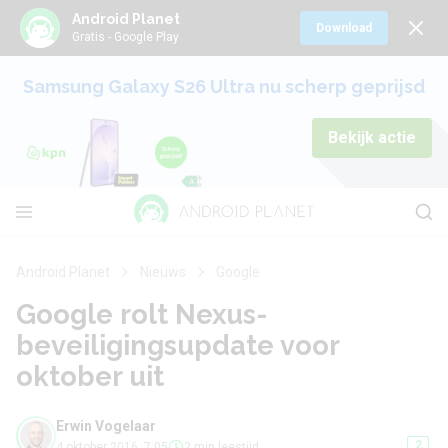
Android Planet
Download
Gratis - Google Play
Samsung Galaxy S26 Ultra nu scherp geprijsd
Bekijk actie
Android Planet
Nieuws
Google
Google rolt Nexus-
beveiligingsupdate voor
oktober uit
Erwin Vogelaar
2
4 oktober 2016, 7:05
2 min leestijd