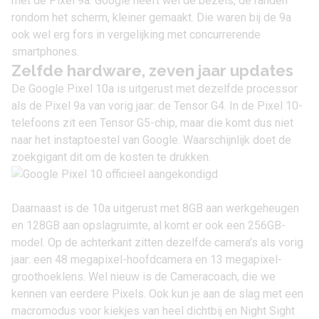
met de Pixel 9a. Google heeft wel de bezels, de randen
rondom het scherm, kleiner gemaakt. Die waren bij de 9a
ook wel erg fors in vergelijking met concurrerende
smartphones.
Zelfde hardware, zeven jaar updates
De Google Pixel 10a is uitgerust met dezelfde processor
als de Pixel 9a van vorig jaar: de Tensor G4. In de Pixel 10-
telefoons zit een Tensor G5-chip, maar die komt dus niet
naar het instaptoestel van Google. Waarschijnlijk doet de
zoekgigant dit om de kosten te drukken.
Daarnaast is de 10a uitgerust met 8GB aan werkgeheugen
en 128GB aan opslagruimte, al komt er ook een 256GB-
model. Op de achterkant zitten dezelfde camera’s als vorig
jaar: een 48 megapixel-hoofdcamera en 13 megapixel-
groothoeklens. Wel nieuw is de Cameracoach, die we
kennen van eerdere Pixels. Ook kun je aan de slag met een
macromodus voor kiekjes van heel dichtbij en Night Sight