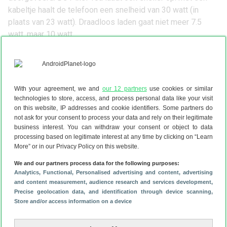
kabeltje haalt de telefoon een snelheid van 30 watt (in
plaats van 23 watt). Draadloos laden gaat niet meer 7.5
watt, maar 10 watt.
Google Pixel 10a bestellen
De Google Pixel 10a is zoals gezegd vanaf nu te pre-
orderen. Bestellen kan bij de Google Store, Belsimpel,
MediaMarkt, Odido, KPN en Mobiel.nl. Het toestel (met
With your agreement, we and
our 12 partners
use cookies or similar
128GB) heeft een adviesprijs van 549 euro. Ga je voor het
technologies to store, access, and process personal data like your visit
256GB-model, dan ben je 649 euro kwijt. Op 5 maart vindt
on this website, IP addresses and cookie identifiers. Some partners do
de release van de 10a plaats.
not ask for your consent to process your data and rely on their legitimate
business interest. You can withdraw your consent or object to data
Google Pixel 10a deals
processing based on legitimate interest at any time by clicking on “Learn
More” or in our Privacy Policy on this website.
Abonnement
Los toestel
We and our partners process data for the following purposes:
Analytics
, Functional
, Personalised advertising and content, advertising
and content measurement, audience research and services development
,
Precise geolocation data, and identification through device scanning
,
Google Pixel 10a
Store and/or access information on a device
250 min en 250 sms
€ 7,15
40000MB (5G)