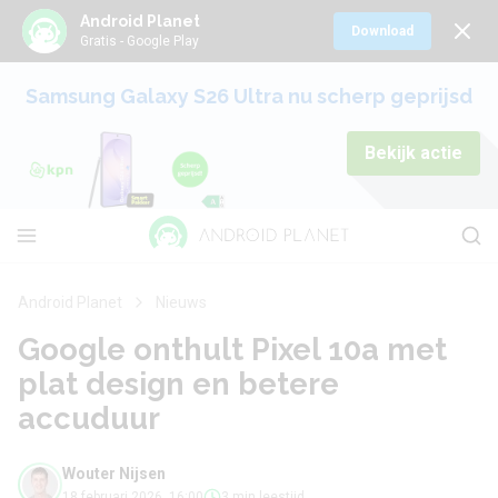
Android Planet
Download
Gratis - Google Play
Samsung Galaxy S26 Ultra nu scherp geprijsd
Bekijk actie
Android Planet
Nieuws
Google onthult Pixel 10a met
plat design en betere
accuduur
Wouter Nijsen
18 februari 2026, 16:00
3 min leestijd