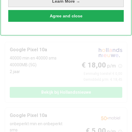
p/m
Learn More →
2 jaar
Eenmalig toestel € 239,00
Gemiddeld p/m: € 17,31
Agree and close
Bekijk bij Belsimpel
Google Pixel 10a
40000 min en 40000 sms
€ 18,00
40000MB (5G)
p/m
2 jaar
Eenmalig toestel € 0,00
Gemiddeld p/m: € 18,45
Bekijk bij Hollandsnieuwe
Google Pixel 10a
onbeperkt min en onbeperkt
€ 5,00
sms
p/m