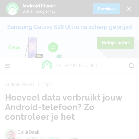
Android Planet
Download
Gratis - Google Play
Samsung Galaxy S26 Ultra nu scherp geprijsd
Bekijk actie
Android Planet
Tips
Hoeveel data verbruikt jouw
Android-telefoon? Zo
controleer je het
Colin Baak
14 juni 2023, 16:52
2 min leestijd