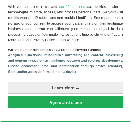
‘Ander datagebruik
With your agreement, we and
our 12 partners
use cookies or similar
technologies to store, access, and process personal data like your visit
dan van providers’
on this website, IP addresses and cookie identifiers. Some partners do
Stiekem is het ook leuk om te weten hoeveel internet je
not ask for your consent to process your data and rely on their legitimate
business interest. You can withdraw your consent or object to data
nou verbruikt als je met een wifi-netwerk verbonden bent.
processing based on legitimate interest at any time by clicking on “Learn
Pak je smartphone er nogmaals bij en open de instellingen.
More” or in our Privacy Policy on this website.
Kies ‘Netwerk en internet’ en tik op ‘Internet’. Scrol naar
We and our partners process data for the following purposes:
beneden en kies ‘Ander datagebruik dan van providers’. Ook
Analytics
, Functional
, Personalised advertising and content, advertising
daar vind je vervolgens weer een lijndiagram, met
and content measurement, audience research and services development
,
daaronder de apps en hun verbruik.
Precise geolocation data, and identification through device scanning
,
Store and/or access information on a device
Hoe meet jij je mobiele dataverbruik? Check je dat via
Android zelf, een app van je provider of gebruik je een
andere app
? Laat ons dan ook gelijk even weten waarom je
Learn More →
kiest voor die optie in de reacties onder dit artikel.
Agree and close
Je leest een artikel dat eerder op onze website is verschenen. We
hebben de informatie bijgewerkt en het artikel opnieuw gepubliceerd.