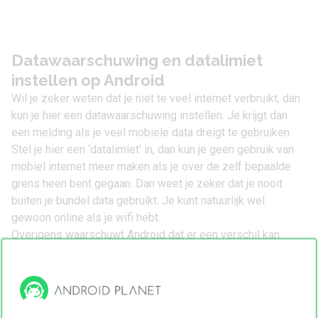
Datawaarschuwing en datalimiet
instellen op Android
Wil je zeker weten dat je niet te veel internet verbruikt, dan
kun je hier een datawaarschuwing instellen. Je krijgt dan
een melding als je veel mobiele data dreigt te gebruiken.
Stel je hier een ‘datalimiet’ in, dan kun je geen gebruik van
mobiel internet meer maken als je over de zelf bepaalde
grens heen bent gegaan. Dan weet je zeker dat je nooit
buiten je bundel data gebruikt. Je kunt natuurlijk wel
gewoon online als je wifi hebt.
Overigens waarschuwt Android dat er een verschil kan
zitten tussen het datagebruik dat de telefoon meet, en wat
je provider bijhoudt. Voor de zekerheid kun je inloggen bij
de gebruikersomgeving van je provider om te zien hoeveel
MB’s je hebt verbruikt.