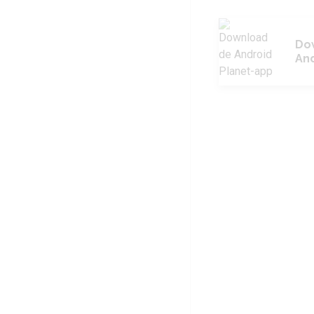
Do
And