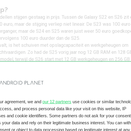
op?
llen stijgen gestaag in prijs. Tussen de Galaxy S22 en S26 zit
0 euro, maar de stijging verliep niet lineair. De S23 was 100 euro
oorganger, maar de S24 en S25 waren juist weer 50 euro goedkope
ervolgens 100 euro duurder dan de S25.
alt, is het schuiven met opslagcapaciteit en werkgeheugen om
rechtvaardigen. Zo had de S25 vorig jaar nog 12 GB RAM en 128 G
apmodel, terwijl de S26 start met 12 GB werkgeheugen en 256 GB
rschil tussen beide modellen is zoals gezegd 100 euro.
bij de Plus-modellen volgen grotendeels dezelfde trend als bij d
verschil is echter minder groot; doorgaans zien we hier een stij
ro.
our agreement, we and
our 12 partners
use cookies or similar technolo
access, and process personal data like your visit on this website, IP
es and cookie identifiers. Some partners do not ask for your consent
 your data and rely on their legitimate business interest. You can wit
nsent or object to data processing based on legitimate interest at any