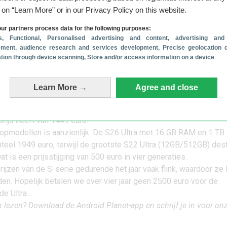
g on “Learn More” or in our Privacy Policy on this website.
ur partners process data for the following purposes:
s
, Functional
, Personalised advertising and content, advertising and
ment, audience research and services development
, Precise geolocation 
cation through device scanning
, Store and/or access information on a device
Learn More →
Agree and close
r door de jaren heen qua prijsstijgingen is de Ultra. Dit model wo
er. De S22 Ultra kostte bij introductie nog 1249 euro, terwijl de S
prijs heeft van 1449 euro.
 topmodellen is aanzienlijk. De S26 Ultra met 16 GB RAM en 1 TB
eel 1949 euro, terwijl de grootste S22 Ultra (12GB/512GB) dest
t is een prijsstijging van 500 euro in vier generaties.
rijzen van de S-serie gedurende het jaar vaak flink, waardoor ze 
den. Hopelijk betalen we over vier jaar geen 2500 euro voor de
 de Ultra…
lezen? Download de Android Planet-app en schrijf je in voor on