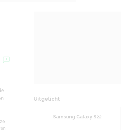
1
de
en
Uitgelicht
Samsung Galaxy S22
nze
ven