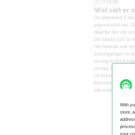
(12/512GB)
Wat valt er 
De standaard S-mode
prijsverschil van 15
duurder dan zijn v
De Galaxy S26 is v
Het tweede wat opv
prijsstijgingen te 
opslag in het inst
opslag. Het prijsve
De prijsstijgingen 
basismodellen. Het 
van ongeveer 50 eu
With y
store, 
address
process
your co