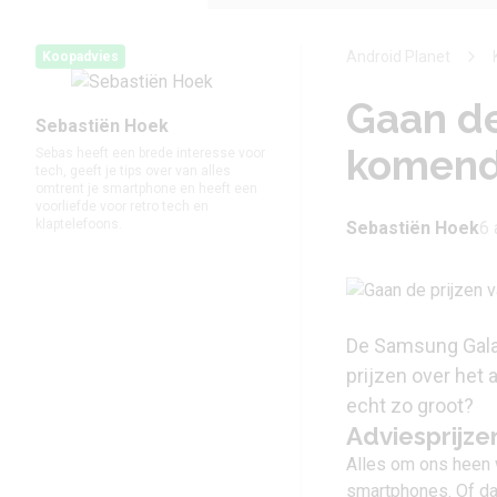
Android Planet
Koopadvies
Gaan de
Sebastiën Hoek
komend
Sebas heeft een brede interesse voor
tech, geeft je tips over van alles
omtrent je smartphone en heeft een
voorliefde voor retro tech en
klaptelefoons.
Sebastiën Hoek
6 
De Samsung Galaxy
prijzen over het 
echt zo groot?
Adviesprijze
Alles om ons heen 
smartphones. Of da