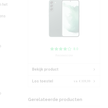
n het
eens
o
8.0
Reviewscore
Bekijk product
Los toestel
v.a. € 339,99
o
Gerelateerde producten