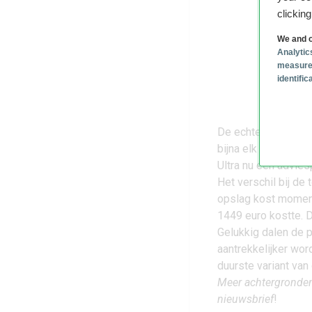
clickin
We and o
Analytic
measure
identifi
De echte uitschiete
bijna elk jaar duurd
Ultra nu een advies
Het verschil bij de
opslag kost moment
1449 euro kostte. Da
Gelukkig dalen de p
aantrekkelijker wor
duurste variant van
Meer achtergronden 
nieuwsbrief
!