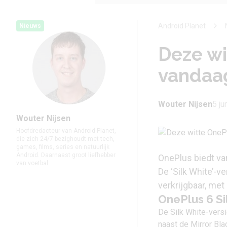
Android Planet
Nieuws
Deze wi
vandaa
Wouter Nijsen
5 ju
Wouter Nijsen
Hoofdredacteur van Android Planet,
die zich 24/7 bezighoudt met tech,
games, films, series en natuurlijk
Android. Daarnaast groot liefhebber
OnePlus biedt va
van voetbal.
De ‘Silk White’-v
verkrijgbaar, met
OnePlus 6 Si
De Silk White-versi
naast de Mirror Bl