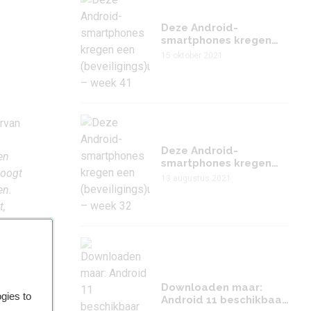
Deze Android-
smartphones kregen
een
15 oktober 2021
(beveiligings)update –
week 41
rvan
Deze Android-
en
smartphones kregen
 oogt
een
13 augustus 2021
(beveiligings)update –
en.
week 32
t,
appe
den.
t een
Downloaden maar:
nieuw
gies to
Android 11 beschikbaar