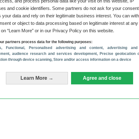
graden, maar voor 519 euro vind je weinig betere Android-toeste
access, and process personal data like your visit on this website, IP
we je de OnePlus 6 zeker aanraden.
es and cookie identifiers. Some partners do not ask for your consent
 your data and rely on their legitimate business interest. You can wit
 de
OnePlus 6 review
nsent or object to data processing based on legitimate interest at any
euws over OnePlus
g on “Learn More” or in our Privacy Policy on this website.
one een update gekregen? Check het overzicht
(31-7)
oons krijgen een update naar Oppo’s ColorOS 17
(21-7)
ur partners process data for the following purposes:
t OnePlus langzaam de nek omgedraaid
(17-7)
s
, Functional
, Personalised advertising and content, advertising and
e beste smartphones onder 500 euro
ment, audience research and services development
, Precise geolocation 
(16-7)
cation through device scanning
, Store and/or access information on a device
 OnePlus trekt zich terug uit Europa
(16-7)
Learn More →
Agree and close