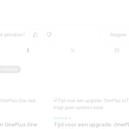
 je geholpen?
Reageer
 6 Dualsim
Software
van OnePlus One
Tijd voor een upgrade: OneP