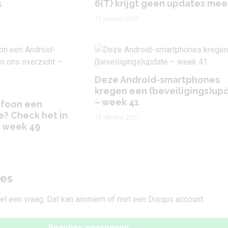
1
6(T) krijgt geen updates mee
17 januari 2022
Deze Android-smartphones
kregen een (beveiligings)up
– week 41
lefoon een
? Check het in
15 oktober 2021
– week 49
ies
tel een vraag. Dat kan anoniem of met een Disqus account.
Reacties weergeven