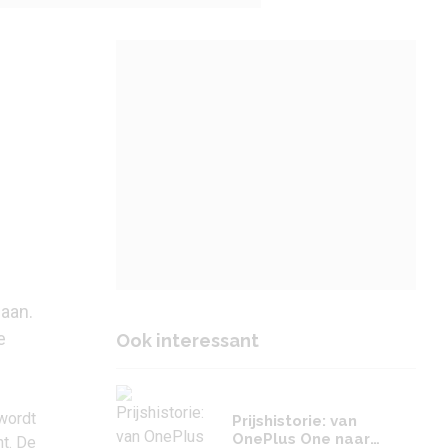
 aan.
e
Ook interessant
 wordt
Prijshistorie: van
OnePlus One naar
ht
. De