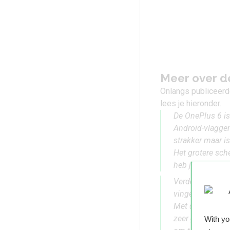
Meer over d
Onlangs publiceerd
lees je hieronder.
De OnePlus 6 i
Android-vlaggen
strakker maar i
Het grotere sch
heb je er in de 
Verder blijven 
vingerafdruksca
Met de camera h
zeer geslaagde 
With y