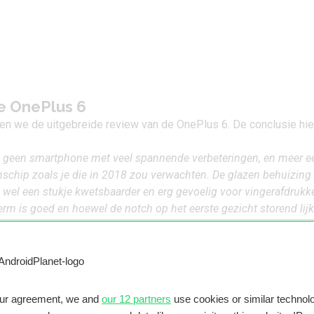
e OnePlus 6
en we de uitgebreide review van de OnePlus 6. De conclusie hie
s geen smartphone met veel spannende verbeteringen, en meer e
schip zoals je die in 2018 zou verwachten. De glazen behuizing
s wel een stukje kwetsbaarder en erg gevoelig voor vingerafdrukk
erm is goed en hoewel de notch op het eerste gezicht storend lijk
praktijk nauwelijks last van.
we fan van OxygenOS, de fijne Face Unlock-feature en de enorm r
nner. Ook is Dash Charge nog steeds de snelste manier van opla
eeft OnePlus nog wel wat stappen te zetten, maar al met al is di
smartphone. Voor gebruikers van de OnePlus 5T is er te weinig 
our agreement, we and
our 12 partners
use cookies or similar technolo