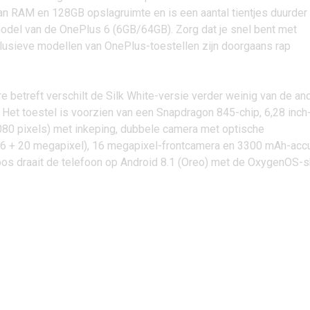
aan RAM en 128GB opslagruimte en is een aantal tientjes duurder
del van de OnePlus 6 (6GB/64GB). Zorg dat je snel bent met
clusieve modellen van OnePlus-toestellen zijn doorgaans rap
e betreft verschilt de Silk White-versie verder weinig van de an
. Het toestel is voorzien van een Snapdragon 845-chip, 6,28 inch
080 pixels) met inkeping, dubbele camera met optische
(16 + 20 megapixel), 16 megapixel-frontcamera en 3300 mAh-acc
oos draait de telefoon op
Android 8.1 (Oreo)
met de OxygenOS-s