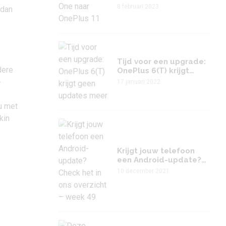
OnePlus 11
8 februari 2023
 dan
Tijd voor een upgrade:
dere
OnePlus 6(T) krijgt
geen updates meer
-
17 januari 2022
u met
kin
Krijgt jouw telefoon
een Android-update?
Check het in ons
10 december 2021
overzicht – week 49