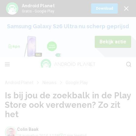
Android Planet
Download
Gratis - Google Play
Samsung Galaxy S26 Ultra nu scherp geprijsd
Bekijk actie
Android Planet
Nieuws
Google Play
Is bij jou de zoekbalk in de Play
Store ook verdwenen? Zo zit
het
Colin Baak
19 augustus 2024, 12:58
2 min leestijd