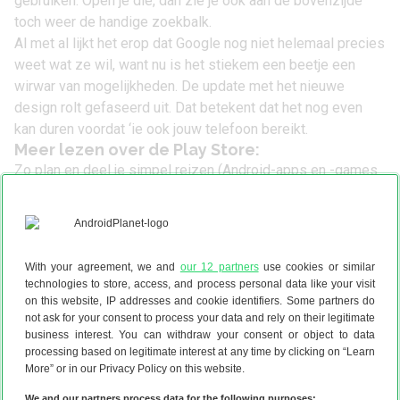
gebruiken. Open je die, dan zie je ook aan de bovenzijde
toch weer de handige zoekbalk.
Al met al lijkt het erop dat Google nog niet helemaal precies
weet wat ze wil, want nu is het stiekem een beetje een
wirwar van mogelijkheden. De update met het nieuwe
design rolt gefaseerd uit. Dat betekent dat het nog even
kan duren voordat ‘ie ook jouw telefoon bereikt.
Meer lezen over de Play Store:
Zo plan en deel je simpel reizen (Android-apps en -games
week 31)
(2 aug)
Breng je vakantiefoto’s tot leven (Android-apps en -games
week 30)
(26 jul)
Je telefoon zit stiekem vol games! (Android-apps en -
With your agreement, we and
our 12 partners
use cookies or similar
technologies to store, access, and process personal data like your visit
games week 29)
(19 jul)
on this website, IP addresses and cookie identifiers. Some partners do
Voedsel verspillen is verleden tijd (Android-apps en -
not ask for your consent to process your data and rely on their legitimate
games week 28)
business interest. You can withdraw your consent or object to data
(12 jul)
processing based on legitimate interest at any time by clicking on “Learn
Meer keuze uit apps: dit zijn 3 populaire Play Store-
More” or in our Privacy Policy on this website.
alternatieven
(7 jul)
We and our partners process data for the following purposes: