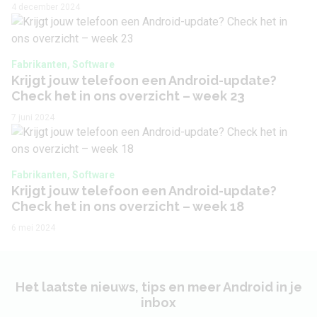
zoom
4 december 2024
Camera voorkant
Fabrikanten, Software
Krijgt jouw telefoon een Android-update?
Aantal lenzen
1
Check het in ons overzicht – week 23
Camera 1 - Aantal
7 juni 2024
32 MP
megapixel
Camera 1 - Type lens
Standaard
Fabrikanten, Software
Krijgt jouw telefoon een Android-update?
Camera 1 - Diafragma
F/2.4
Check het in ons overzicht – week 18
Camera 1 - Autofocus
Nee
6 mei 2024
Camera 1 -
1920 x 1080 (Full-HD)
Videoresolutie
Het laatste nieuws, tips en meer Android in je
inbox
Audio