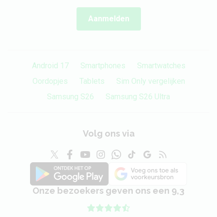
Aanmelden
3,5 mm hoofdtelefoon
Nee
aansluiting
Bluetooth stereo
Ja
Android 17
Smartphones
Smartwatches
(A2DP)
Oordopjes
Tablets
Sim Only vergelijken
Speaker
Stereo
Samsung S26
Samsung S26 Ultra
Batterij
Volg ons via
Vervangbaar
Nee
Capaciteit
4700 mAh
Type
Lithium-Polymer
Onze bezoekers geven ons een 9,3
Draadloos opladen
Ja