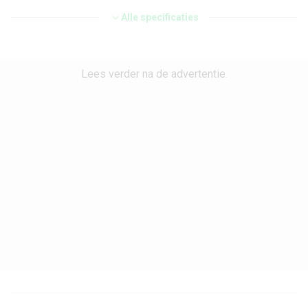
Toetsenbordtype
Alle specificaties
Touchscreen
Processor en geheugen
Lees verder na de advertentie.
Chipset
Snapdragon 8 Plus Gen 1
CPU-kernen
Octa Core
CPU-snelheid
3.20 GHz
Grafische chip
Adreno 730
Werkgeheugen
12 GB
Interne opslag
256 GB
Uitbreidbaar geheugen
Nee