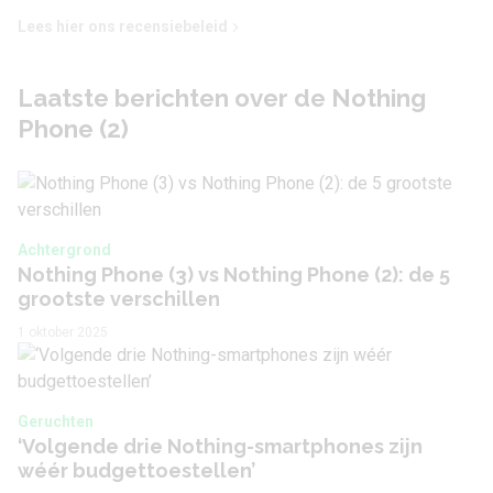
Lees hier ons recensiebeleid
Videoresolutie
3840 x 2160 (4K)
Video Framerate
60 fps
Laatste berichten over de Nothing
Phone (2)
Flitser
Ja
Flitstype
Dual LED
Camera 2 - Type lens
Groothoeklens
Achtergrond
Camera 2 - Aantal
Nothing Phone (3) vs Nothing Phone (2): de 5
50 MP
grootste verschillen
megapixel
1 oktober 2025
Camera 2 - Diafragma
F/2.2
Camera 2 -
Nee
Beeldstabilisatie
Geruchten
‘Volgende drie Nothing-smartphones zijn
wéér budgettoestellen’
Camera 2 - Optische
Nee