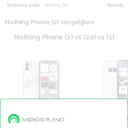
Software-schil:
Nothing OS
Beveiligi
Nothing Phone (2) vergelijken
Nothing Phone (2) vs (2a) vs (1)
Nothing Phone (2)
Nothing Phon
vanaf € 34