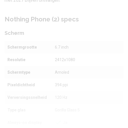
met 2027 blijven ontvangen.
Nothing Phone (2) specs
Scherm
Schermgrootte
6.7 inch
Resolutie
2412x1080
Schermtype
Amoled
Pixeldichtheid
394 ppi
Verversingssnelheid
120 Hz
Type glas
Gorilla Glass 5
Always-on display
Ja