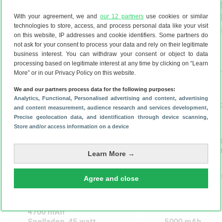
Bekijk Nothing Phone (2)
Bekijk pri
With your agreement, we and
our 12 partners
use cookies or similar
technologies to store, access, and process personal data like your visit
Bekijk Nothing P
on this website, IP addresses and cookie identifiers. Some partners do
not ask for your consent to process your data and rely on their legitimate
business interest. You can withdraw your consent or object to data
processing based on legitimate interest at any time by clicking on “Learn
162.1 x 76.4 x 8.6 mm
161.8 x 76.3 x 
More” or in our Privacy Policy on this website.
201 gram
190 gram
We and our partners process data for the following purposes:
Analytics
, Functional
, Personalised advertising and content, advertising
6.7 inch Amoled scherm
6.7 inch Amole
and content measurement, audience research and services development
,
120 Hz
120 Hz
Precise geolocation data, and identification through device scanning
,
Store and/or access information on a device
50 MP 50 MP camera’s
50 MP 50 MP c
32 MP selfiecamera
32 MP selfiec
Learn More →
Snapdragon 8 Plus Gen 1
Mediatek Dimen
Agree and close
12 GB werkgeheugen
Pro
8 GB werkgeh
4700 mAh
Snelladen, 45 watt
5000 mAh