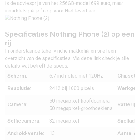
is de adviesprijs van het 256GB-model 699 euro, maar
inmiddels pik je ‘m op voor Niet leverbaar.
Specificaties Nothing Phone (2) op een
rij
In onderstaande tabel vind je makkelijk en snel een
overzicht van de specificaties. Via
deze link
check je alle
details wat betreft de specs.
Scherm
:
6,7 inch-oled met 120Hz
Chipset
:
Resolutie
:
2412 bij 1080 pixels
Werkgeh
50 megapixel-hoofdcamera
Camera
:
Batterij
:
50 megapixel-groothoeklens
Selfiecamera
:
32 megapixel
Snellade
Android-versie:
13
Aantal An