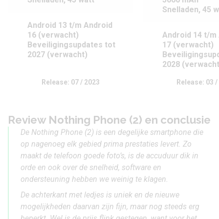
Snelladen, 45 w
Android 13 t/m Android
16 (verwacht)
Android 14 t/m
Beveiligingsupdates tot
17 (verwacht)
2027 (verwacht)
Beveiligingsup
2028 (verwacht
Release: 07 / 2023
Release: 03 /
Review Nothing Phone (2) en conclusie
De Nothing Phone (2) is een degelijke smartphone die
op nagenoeg elk gebied prima prestaties levert. Zo
maakt de telefoon goede foto’s, is de accuduur dik in
orde en ook over de snelheid, software en
ondersteuning hebben we weinig te klagen.
De achterkant met ledjes is uniek en de nieuwe
mogelijkheden daarvan zijn fijn, maar nog steeds erg
beperkt. Wel is de prijs flink gestegen, want voor het