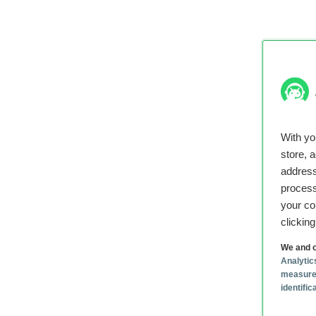
With y
store, 
address
process
your co
clickin
We and o
Analytic
measure
identifi