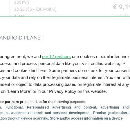
200 min
€ 9,1
20 GB
(5G - 200 Mbit/s)
Eenmalig
1 jaar
Meer informatie
Prijsove
Ben
sim only
our agreement, we and
our 12 partners
use cookies or similar technolo
200 min
€ 9,3
access, and process personal data like your visit on this website, IP
20 GB
(5G - 400 Mbit/s)
es and cookie identifiers. Some partners do not ask for your consent
Eenmalig
2 jaar
 your data and rely on their legitimate business interest. You can wit
nsent or object to data processing based on legitimate interest at any
Meer informatie
Prijsove
g on “Learn More” or in our Privacy Policy on this website.
ur partners process data for the following purposes:
Ben
sim only
s
, Functional
, Personalised advertising and content, advertising and
ment, audience research and services development
, Precise geolocation 
onbeperkt min
cation through device scanning
, Store and/or access information on a device
€ 9,6
15 GB
(5G - 200 Mbit/s)