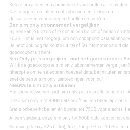
Keuze om alleen een abonnement voor bellen af te sluiten
Niet mogelijk om alleen data abonnement te kiezen
Je kan kiezen voor onbeperkt bellen en sms’en
Ben sim only abonnement vergelijken
Bij Ben kan je kiezen of je een alleen bellen of bellen én i
20GB. Het is niet mogelijk om een onbeperkt data abonnemen
Je hebt ook nog de keuze uit 4G of 5G internetsnelheid die w
goedkoopst uit bent.
Sim Only prijsvergelijker: vind het goedkoopste 
Wil jij de goedkoopste
sim only-abonnementen
vergelijken?
filteroptie om te selecteren hoeveel data, belminuten en sms
snel de beste sim only-aanbiedingen voor jou!
Nieuwste sim only artikelen
Hollandsnieuwe verlaagt sim only-prijs van álle bundels tijde
Deze sim only met 40GB data heeft nu een bizar lage prijs
(
Gratis onbeperkt bellen én bundel tot 75GB voor slechts 1 
Alleen vandaag: deze sim only tot 60GB data kost je het eer
Samsung Galaxy S26 (Ultra), A57, Google Pixel 10 Pro en me