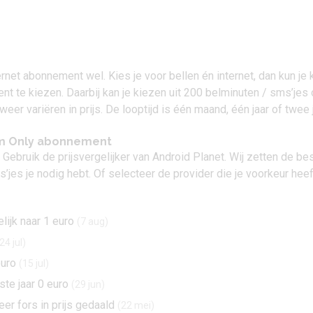
nternet abonnement wel. Kies je voor bellen én internet, dan kun 
t te kiezen. Daarbij kan je kiezen uit 200 belminuten / sms’jes
eer variëren in prijs. De looptijd is één maand, één jaar of twee 
Sim Only abonnement
 Gebruik de prijsvergelijker van Android Planet. Wij zetten de bes
’jes je nodig hebt. Of selecteer de provider die je voorkeur heef
lijk naar 1 euro
(7 aug)
24 jul)
euro
(15 jul)
ste jaar 0 euro
(29 jun)
er fors in prijs gedaald
(22 mei)