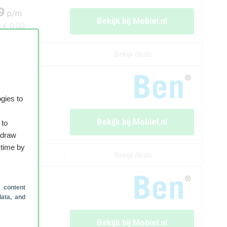
9
p/m
Bekijk bij
Mobiel.nl
:
€ 0,00
rzicht
Bekijk deals
gies to
1
p/m
Bekijk bij
Mobiel.nl
 to
:
€ 0,00
hdraw
 time by
rzicht
Bekijk deals
 content
data, and
3
p/m
Bekijk bij
Mobiel.nl