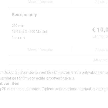
Meer informatie
Prijsove
Ben
sim only
200 min
€ 10,
15 GB
(5G - 200 Mbit/s)
Eenmalig
1 maand
Meer informatie
Prijsove
Meer res
Odido. Bij Ben heb je veel flexibiliteit bij je sim only-abonnem
s niet geschikt voor echte grootverbruikers.
nt van Ben
20 euro aansluitkosten. Tijdens actie periodes betaal je vaak ge