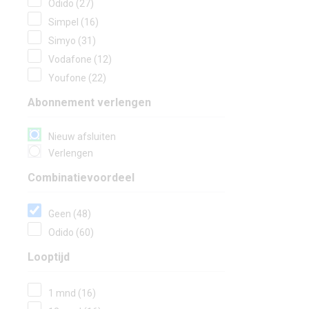
Odido (27)
Simpel (16)
Simyo (31)
Vodafone (12)
Youfone (22)
Abonnement verlengen
Nieuw afsluiten
Verlengen
Combinatievoordeel
Geen (48)
Odido (60)
Looptijd
1 mnd (16)