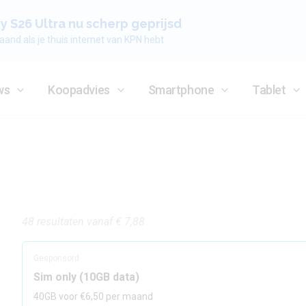
 S26 Ultra nu scherp geprijsd
aand als je thuis internet van KPN hebt
ws
Koopadvies
Smartphone
Tablet
48
resultaten
vanaf
€ 7,88
Gesponsord
Sim only (10GB data)
40GB voor €6,50 per maand