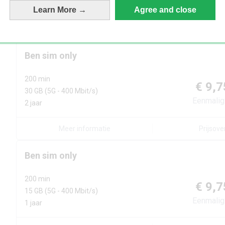
Eenmalig
2 jaar
Learn More →
Agree and close
Meer informatie
Prijsove
Ben
sim only
200 min
€ 9,7
30 GB
(5G - 400 Mbit/s)
Eenmalig
2 jaar
Meer informatie
Prijsove
Ben
sim only
200 min
€ 9,7
15 GB
(5G - 400 Mbit/s)
Eenmalig
1 jaar