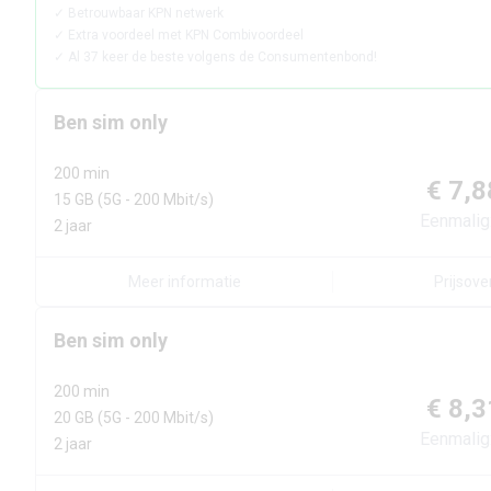
✓
Betrouwbaar KPN netwerk
✓
Extra voordeel met KPN Combivoordeel
✓
Al 37 keer de beste volgens de Consumentenbond!
Ben
sim only
200 min
€ 7,8
15 GB
(5G - 200 Mbit/s)
Eenmalig
2 jaar
Meer informatie
Prijsove
Ben
sim only
200 min
€ 8,3
20 GB
(5G - 200 Mbit/s)
Eenmalig
2 jaar