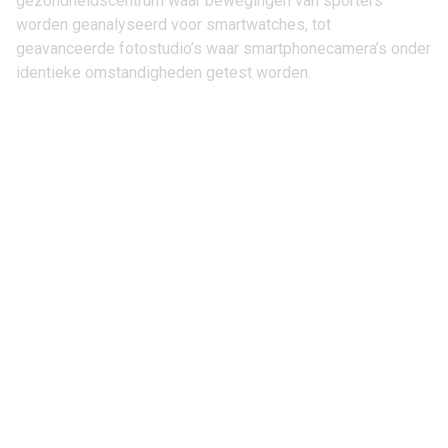
gezondheidscentrum waar bewegingen van sporters
worden geanalyseerd voor
smartwatches
, tot
geavanceerde fotostudio’s waar smartphonecamera’s onder
identieke omstandigheden getest worden.