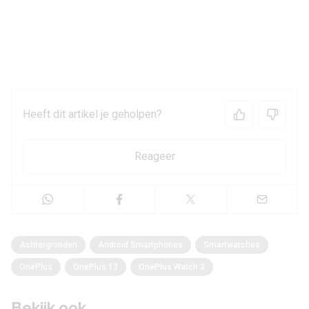
Heeft dit artikel je geholpen?
Reageer
Achtergronden
Android Smartphones
Smartwatches
OnePlus
OnePlus 13
OnePlus Watch 3
Bekijk ook