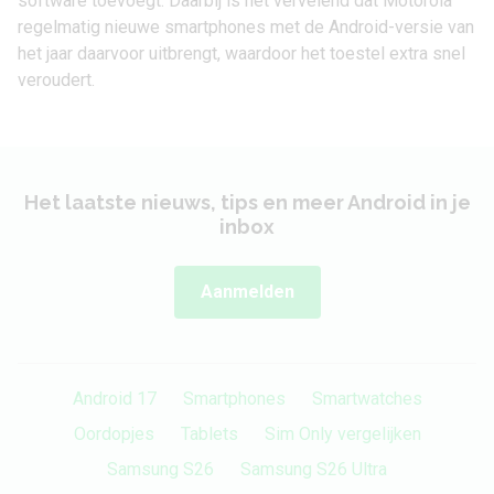
software toevoegt. Daarbij is het vervelend dat Motorola
regelmatig nieuwe
smartphones
met de Android-versie van
het jaar daarvoor uitbrengt, waardoor het toestel extra snel
veroudert.
Het laatste nieuws, tips en meer Android in je
inbox
Aanmelden
Android 17
Smartphones
Smartwatches
Oordopjes
Tablets
Sim Only vergelijken
Samsung S26
Samsung S26 Ultra