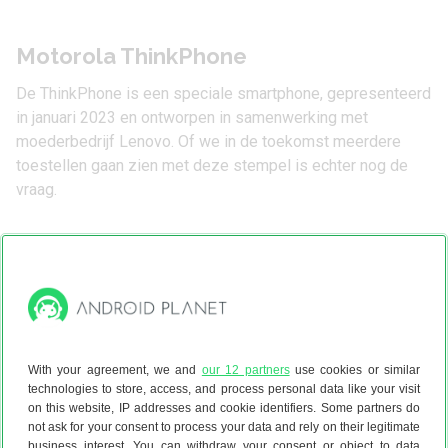
Motorola ThinkPhone
De ThinkPhone is een speciale smartphone, gepresenteerd
in januari 2023 en ontworpen in samenwerking met
moederbedrijf Lenovo. Of we in de toekomst meerdere
toestellen gaan zien met deze stempel is echter nog de
vraag.
1
.
2
.
With your agreement, we and
our 12 partners
use cookies or similar
technologies to store, access, and process personal data like your visit
on this website, IP addresses and cookie identifiers. Some partners do
not ask for your consent to process your data and rely on their legitimate
business interest. You can withdraw your consent or object to data