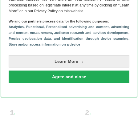
processing based on legitimate interest at any time by clicking on “Learn
More” or in our Privacy Policy on this website.
Motorola ThinkPhone
Motorola ThinkPhone
We and our partners process data for the following purposes:
vanaf € 421,20
vanaf € 479,74
Analytics
, Functional
, Personalised advertising and content, advertising
and content measurement, audience research and services development
,
Precise geolocation data, and identification through device scanning
,
Store and/or access information on a device
Motorola wearables
Motorola brengt niet alleen smartphones uit, maar heeft
Learn More →
bijvoorbeeld ook diverse smartwatches en zelfs draadloze
oordopjes in het assortiment. Deze zijn vaak voorzien van
Agree and close
diverse handige functies, zonder een bijbehorend hoog
prijskaartje.
1
.
2
.