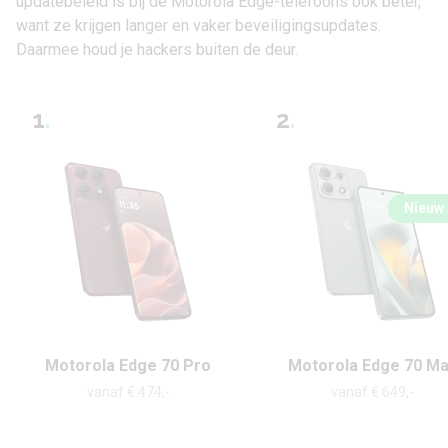
updatebeleid is bij de Motorola Edge-telefoons ook beter,
want ze krijgen langer en vaker beveiligingsupdates.
Daarmee houd je hackers buiten de deur.
1
.
2
.
Nieuw
Motorola Edge 70 Pro
Motorola Edge 70 M
vanaf € 474,-
vanaf € 649,-