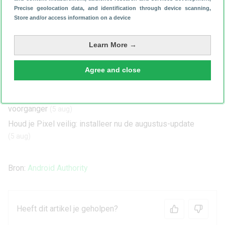
Meer Android-nieuws:
Precise geolocation data, and identification through device scanning
,
Zien: vouw in scherm Samsung Galaxy Z Fold 8 Ultra wordt
Store and/or access information on a device
snel erger
(6 aug)
Deze updates maken je WhatsApp-groepen veel beter
Learn More →
(6 aug)
Dit is wanneer de Google Assistent écht helemaal verdwijnt
Agree and close
(5 aug)
Gelekt: Samsung Galaxy S26 FE verschilt subtiel van
voorganger
(5 aug)
Houd je Pixel veilig: installeer nu de augustus-update
(5 aug)
Bron:
Android Authority
Heeft dit artikel je geholpen?