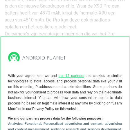
is dan de nieuwe Snapdragon-chip. Waar de X90 Pro een
batterij heeft van 4870 mAh, krijgt de ‘normale’ X90 een
accu van 4810 mAh. De Pro kan deze ook draadloos
opladen en het reguliere model niet.
De camera’s zijn een stukje minder dan die van het Pro
Plus-model. Beide goedkopere toestellen hebben een
mindere groothoeklens van ‘maar’ 12 megapixel en op de
X90 zijn ook de hoofdcamera en telelens van lagere
kwaliteit.
Prijs en beschikbaarheid
With your agreement, we and
our 12 partners
use cookies or similar
Vivo heeft de X90-lijn voor nu enkel aangekondigd in China.
technologies to store, access, and process personal data like your visit
Daar kosten de smartphones omgerekend
505, 680
en
885
on this website, IP addresses and cookie identifiers. Some partners do
euro.
In Nederland is het bedrijf
onlangs gestopt
. Het is
not ask for your consent to process your data and rely on their legitimate
daarom onwaarschijnlijk dat de smartphones op de
business interest. You can withdraw your consent or object to data
processing based on legitimate interest at any time by clicking on “Learn
Nederlandse markt verschijnen.
More” or in our Privacy Policy on this website.
Niet lang geleden testten we nog de Vivo X80 Pro en daar
waren we erg tevreden over. Wil je meer weten over het
We and our partners process data for the following purposes:
Analytics
, Functional
, Personalised advertising and content, advertising
toestel? Lees dan onze
uitgebreide review.
and content measurement, audience research and services development
,