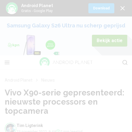
Android Planet
Download
Gratis - Google Play
Samsung Galaxy S26 Ultra nu scherp geprijsd
Bekijk actie
Android Planet
Nieuws
Vivo X90-serie gepresenteerd:
nieuwste processors en
topcamera
Tim Ligterink
23 november 2022, 9:44
2 min leestijd