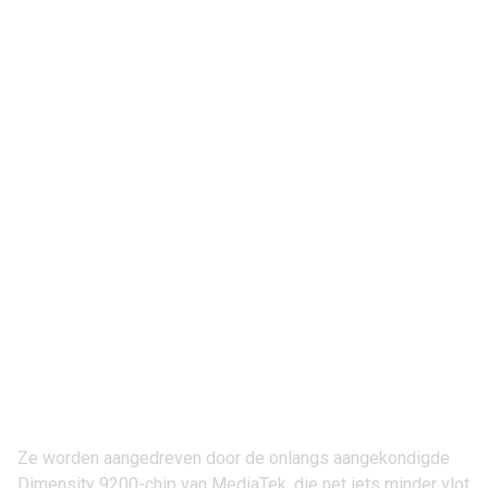
Ze worden aangedreven door de onlangs aangekondigde
Dimensity 9200-chip van MediaTek, die net iets minder vlot