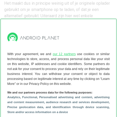
Het maakt dus in principe weinig uit of je originele oplader
gebruikt om je smartphone op te laden, of dat je een
alternatief gebruikt. Uiteraard zijn hier wel enkele
kanttekeningen bij te plaatsen. Zo is het bijvoorbeeld
belangrijk dat je (apart gekochte) oplader aan de geldende
kwaliteitseisen voldoet. Dit is zeker bij oude adapters
allerminst een zekerheid.
With your agreement, we and
our 12 partners
use cookies or similar
Verder zijn er enkele uitzonderingen op de vuistregel
technologies to store, access, and process personal data like your visit
on this website, IP addresses and cookie identifiers. Some partners do
(stroom = stroom).
OnePlus
gebruikt bijvoorbeeld een
not ask for your consent to process your data and rely on their legitimate
speciale snellaadtechniek, genaamd Warp Charge, voor het
business interest. You can withdraw your consent or object to data
opladen van haar telefoons. De OnePlus 13 kun je dus het
processing based on legitimate interest at any time by clicking on “Learn
More” or in our Privacy Policy on this website.
best opladen met de bijgeleverde adapter (of in ieder geval
officieel ondersteunde adapter), want de QuickCharge-
We and our partners process data for the following purposes:
techniek wijkt af van de geldende conventies.
Analytics
, Functional
, Personalised advertising and content, advertising
and content measurement, audience research and services development
,
Al met al kan het dus geen kwaad om onoriginele opladers
Precise geolocation data, and identification through device scanning
,
te gebruiken. Of dit ook de optimale manier van opladen is,
Store and/or access information on a device
hangt af van je toestel. Houd in ieder geval rekening met