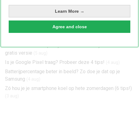
het wattage van je telefoon en de oplader. Zo zie je maar: er
Learn More →
gaat een wereld schuil achter iets ogenschijnlijks simpels
als het opladen van een telefoon.
Agree and close
Dit is hoe je je Samsung iets leuks laat zeggen bij het
opladen
(6 aug)
Geen zin om voor Spotify te betalen? 4 trucjes voor de
gratis versie
(5 aug)
Is je Google Pixel traag? Probeer deze 4 tips!
(4 aug)
Batterijpercentage beter in beeld? Zo doe je dat op je
Samsung
(4 aug)
Zó hou je je smartphone koel op hete zomerdagen (6 tips!)
(3 aug)