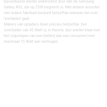
bijvoorbeeld sneller elektriciteit door dan de
Samsung
Galaxy A53
, die op 25W begrenst is. Met andere woorden:
niet iedere fabrikant bedoelt hetzelfde wanneer het over
‘snelladen’ gaat.
Makers van opladers doen precies hetzelfde. Een
(snel)lader van 45 Watt is, in theorie, dus sneller klaar met
het volpompen van een batterij dan een concurrent met
maximaal 15 Watt aan vermogen.