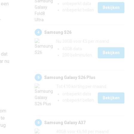
 een
onbeperkt data
Bekijken
onbeperkt bellen
,
Samsung S26
4
Nu 30GB voor €5 per maand
40GB data
Bekijken
 dat
200 belminuten
ar nu
Samsung Galaxy S26 Plus
5
Tot €10 korting per maand
onbeperkt data
Bekijken
onbeperkt bellen
 om
 te
Samsung Galaxy A37
6
rug
40GB voor €6,50 per maand