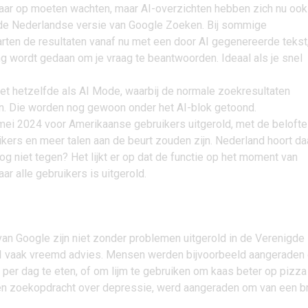
aar op moeten wachten, maar AI-overzichten hebben zich nu ook
de Nederlandse versie van Google Zoeken. Bij sommige
rten de resultaten vanaf nu met een door AI gegenereerde tekst
 wordt gedaan om je vraag te beantwoorden. Ideaal als je snel
iet hetzelfde als
AI Mode
, waarbij de normale zoekresultaten
n. Die worden nog gewoon onder het AI-blok getoond.
 mei 2024 voor Amerikaanse gebruikers uitgerold, met de belofte
ers en meer talen aan de beurt zouden zijn. Nederland hoort da
nog niet tegen? Het lijkt er op dat de functie op het moment van
aar alle gebruikers is uitgerold.
an Google zijn niet zonder problemen uitgerold in de Verenigde
AI vaak vreemd advies. Mensen werden bijvoorbeeld aangeraden
per dag te eten, of om lijm te gebruiken om kaas beter op pizza
 een zoekopdracht over depressie, werd aangeraden om van een b