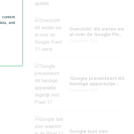
 content
data, and
Overzicht: dit weten we
al over de Google Pixel
11-serie
5 augustus 2026
1 jul)
‘Google presenteert dit
handige apparaatje
tegelijk met Pixel 11’
2 augustus 2026
Google laat zien