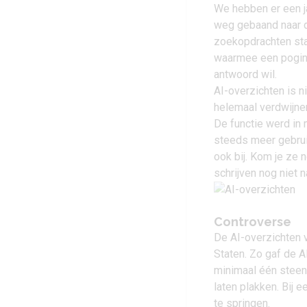
We hebben er een j
weg gebaand naar 
zoekopdrachten sta
waarmee een poging
antwoord wil.
AI-overzichten is n
helemaal verdwijne
De functie werd in
steeds meer gebruik
ook bij. Kom je ze 
schrijven nog niet n
Controverse
De AI-overzichten v
Staten. Zo gaf de 
minimaal één steen 
laten plakken. Bij
te springen.