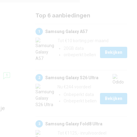
Top 6 aanbiedingen
Samsung Galaxy A57
1
Tot €10 korting per maand
20GB data
Bekijken
onbeperkt bellen
1
Samsung Galaxy S26 Ultra
2
Nu €244 voordeel
Onbeperkt data
Bekijken
Onbeperkt bellen
je
Samsung Galaxy Fold8 Ultra
3
Tot €1125,- inruilvoordeel