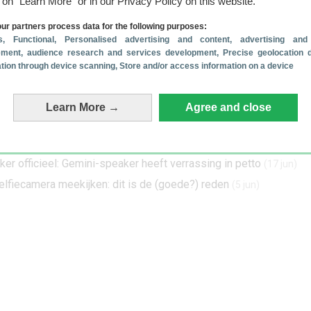
g on “Learn More” or in our Privacy Policy on this website.
wnload de
Schrijf je in voor
roid Planet-app
onze nieuwsbrief
ur partners process data for the following purposes:
s
, Functional
, Personalised advertising and content, advertising and
ment, audience research and services development
, Precise geolocation 
cation through device scanning
, Store and/or access information on a device
t op het punt om een van zijn handigste diensten te verpesten
(2
Learn More →
Agree and close
s vandaag nóg meer ruimte van je back-up af
(7 jul)
omhoog: Google test nieuwe reCAPTCHA
(3 jul)
r officieel: Gemini-speaker heeft verrassing in petto
(17 jun)
elfiecamera meekijken: dit is de (goede?) reden
(5 jun)