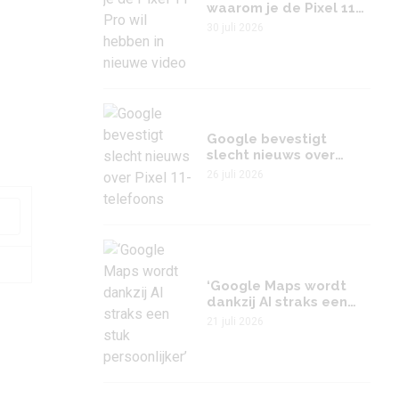
waarom je de Pixel 11
Pro wil hebben in
30 juli 2026
nieuwe video
Google bevestigt
slecht nieuws over
Pixel 11-telefoons
26 juli 2026
‘Google Maps wordt
dankzij AI straks een
stuk persoonlijker’
21 juli 2026