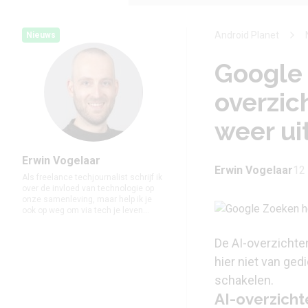
Android Planet
Nieuws
Google 
overzic
weer ui
Erwin Vogelaar
Erwin Vogelaar
12
Als freelance techjournalist schrijf ik
over de invloed van technologie op
onze samenleving, maar help ik je
ook op weg om via tech je leven...
De AI-overzichten
hier niet van ged
schakelen.
AI-overzicht