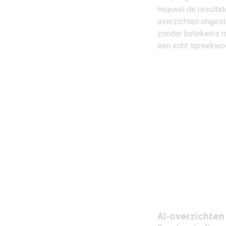
Hoewel de resultaten
overzichten ongesto
zonder betekenis me
een echt spreekwoo
AI-overzichten