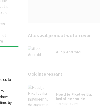
nctie
oet je
at je
ten:
Alles wat je moet weten over
niet
re
AI op Android
lijke
t een
n.
Ook interessant
gies to
e
 to
Houd je Pixel veilig:
hdraw
installeer nu de
 time by
augustus-update
5 augustus 2026