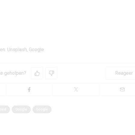
en: Unsplash, Google
 je geholpen?
Reageer
roid
Google
Google