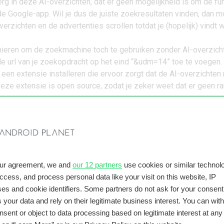
rg in deze AI-overzichten, dat er geen mogelijkheid is om de fu
 de Google-app. Wil je dus de juiste zoekresultaten vinden, dan m
erzichten en de advertenties scrollen totdat je (hopelijk) vindt w
anieren om de zoekmachine toch te gebruiken zonder AI-overzich
de url van je zoekopdracht op het eind “&udm=14” toe te voegen.
e een
extensie
installeren die ervoor zorgt dat de AI-overzichten 
eze extensie is open source, zodat je zeker weet dat er geen ra
ord in je zoekopdracht. Omdat AI-tools vaak liever niet met hate
jnt het AI-overzicht niet als je vloekt. Dus in plaats van “wat kos
e “wat kost een
fucking
nieuwe Pixel” of iets vergelijkbaars type
reemd, maar van een AI uitschelden heeft echt niemand last.
ve zoekmachine kiezen
our agreement, we and
our 12 partners
use cookies or similar technolo
van de AI-overzichten te ontsnappen is natuurlijk door een hel
access, and process personal data like your visit on this website, IP
e te gebruiken. We zeggen de
beste alternatieven voor Google
es and cookie identifiers. Some partners do not ask for your consent
e.
 your data and rely on their legitimate business interest. You can wit
nsent or object to data processing based on legitimate interest at any