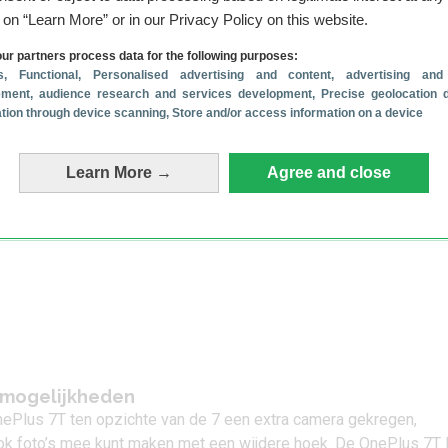
 ook te zien bij de 7 en 7 Pro, die in mei werden gepresenteerd
g on “Learn More” or in our Privacy Policy on this website.
e toestellen voorzien van de nieuwe Warp Charge 30T-techniek,
ur partners process data for the following purposes:
oestellen nog sneller opladen.
s
, Functional
, Personalised advertising and content, advertising and
ment, audience research and services development
, Precise geolocation 
cation through device scanning
, Store and/or access information on a device
Learn More →
Agree and close
mmogelijkheden
OnePlus 7T ten opzichte van de 7 een extra camera gekregen,
ook foto’s mee kunt maken met een wijdere hoek. De OnePlus 7T