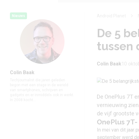
Android Planet
Nieuws
De 5 be
tussen 
Colin Baak
10 okto
Colin Baak
Techjournalist die jaren geleden
begon met een stage in de wereld
van smartphones, schrijven en
gadgets en er inmiddels ook in werkt.
De OnePlus 7T en
In 2008 kocht...
vernieuwing zien 
de vijf grootste 
OnePlus 7T- 
In mei van dit jaa
september werd d