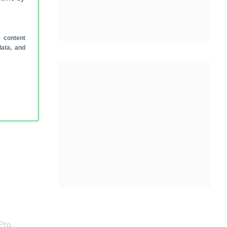
.
 content
data, and
 Pro