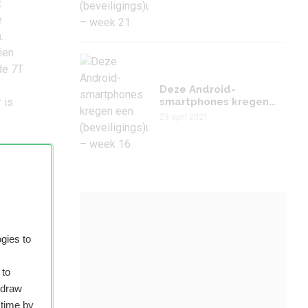
t
(beveiligings)update –
week 21
e
.
ien
de 7T
Deze Android-
 is
smartphones kregen
een
23 april 2021
(beveiligings)update –
week 16
e.
 de
gies to
van
le
 to
hdraw
agt.
 time by