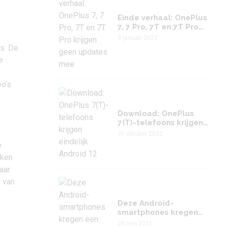
Einde verhaal: OnePlus
7, 7 Pro, 7T en 7T Pro
krijgen geen updates
9 januari 2023
mee
ls. De
e
eo’s
Download: OnePlus
7(T)-telefoons krijgen
eindelijk Android 12
21 oktober 2022
e
oken
aar
n van
Deze Android-
smartphones kregen
een
28 mei 2021