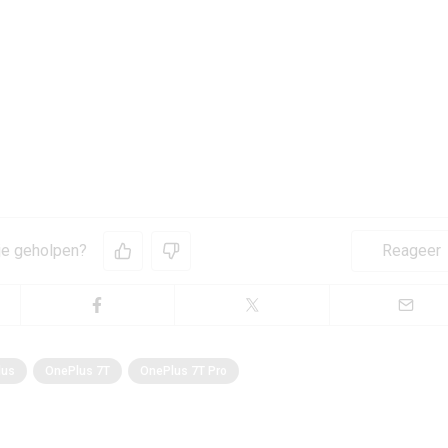
 je geholpen?
Reageer
lus
OnePlus 7T
OnePlus 7T Pro