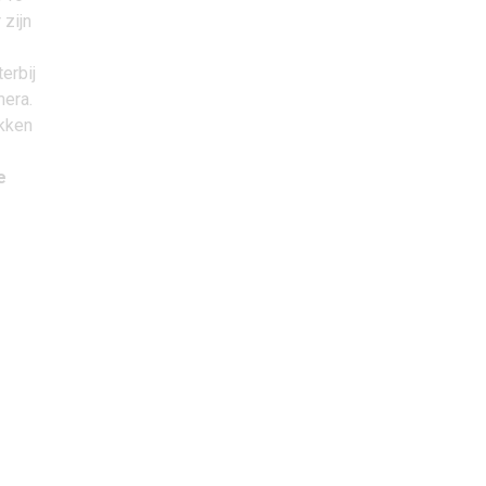
 zijn
erbij
mera.
ikken
e