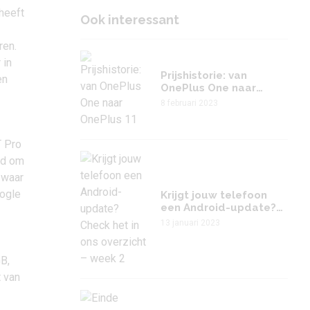
 heeft
Ook interessant
ren.
 in
Prijshistorie: van
en
OnePlus One naar
OnePlus 11
8 februari 2023
T Pro
id om
 waar
oogle
Krijgt jouw telefoon
een Android-update?
Check het in ons
13 januari 2023
overzicht – week 2
B,
t van