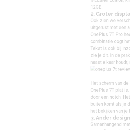
McLaren Edition, kr
12GB.
2. Groter displ
Ook zien we verschi
uitgerust met een a
OnePlus 7T Pro hee
combinatie oogt he
Tekst is ook bij in
zie je dit. In de pra
naast elkaar houdt,
Het scherm van de 
OnePlus 7T plat is
door een notch. Het
buiten komt als je 
het bekijken van je 
3. Ander desig
Samenhangend met d