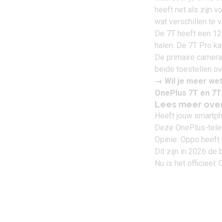
heeft net als zijn 
wat verschillen te v
De 7T heeft een 12 
halen. De 7T Pro k
De primaire camera
beide toestellen o
→ Wil je meer we
OnePlus 7T en 7T
Lees meer ove
Heeft jouw smartph
Deze OnePlus-telef
Opinie: Oppo heef
Dit zijn in 2026 d
Nu is het officieel: