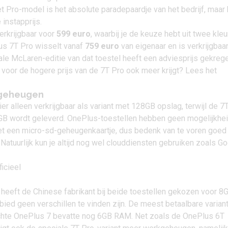
et Pro-model is het absolute paradepaardje van het bedrijf, maar
instapprijs.
erkrijgbaar voor
599 euro
, waarbij je de keuze hebt uit twee kleu
us 7T Pro
wisselt vanaf
759 euro
van eigenaar en is verkrijgbaar
ale McLaren-editie van dat toestel heeft een adviesprijs gekreg
je voor de hogere prijs van de 7T Pro ook meer krijgt? Lees het
ggeheugen
ier alleen verkrijgbaar als variant met 128GB opslag, terwijl de 7
B wordt geleverd. OnePlus-toestellen hebben geen mogelijkhe
 met een micro-sd-geheugenkaartje, dus bedenk van te voren goed
. Natuurlijk kun je altijd nog wel clouddiensten gebruiken zoals G
eeft de Chinese fabrikant bij beide toestellen gekozen voor 8G
ied geen verschillen te vinden zijn. De meest betaalbare varian
chte OnePlus 7 bevatte nog 6GB RAM. Net zoals de OnePlus 6T