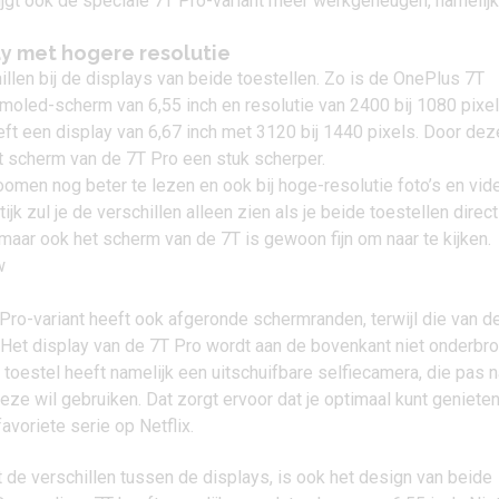
ijgt ook de speciale 7T Pro-variant meer werkgeheugen, namelijk
ay met hogere resolutie
llen bij de displays van beide toestellen. Zo is de OnePlus 7T
moled-scherm van 6,55 inch en resolutie van 2400 bij 1080 pixe
ft een display van 6,67 inch met 3120 bij 1440 pixels. Door dez
t scherm van de 7T Pro een stuk scherper.
zoomen nog beter te lezen en ook bij hoge-resolutie foto’s en vid
ktijk zul je de verschillen alleen zien als je beide toestellen direct
 maar ook het scherm van de 7T is gewoon fijn om naar te kijken.
Pro-variant heeft ook afgeronde schermranden, terwijl die van d
. Het display van de 7T Pro wordt aan de bovenkant niet onderbr
 toestel heeft namelijk een uitschuifbare selfiecamera, die pas n
deze wil gebruiken. Dat zorgt ervoor dat je optimaal kunt geniete
favoriete serie op Netflix.
n
e verschillen tussen de displays, is ook het design van beide