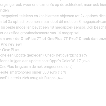
voorganger ook weer drie camera’s op de achterkant, maar ook hier
inden.
megapixel-telelens en kan hiermee objecten tot 2x optisch dicht
an tot 3x optisch zoomen, maar doet dit met een 8 megapixel-ca
 bij beide modellen bevat een 48 megapixel-sensor. Ook besch
ver dezelfde groothoekcamera van 16 megapixel.
ten over de OnePlus 7T of OnePlus 7T Pro? Check dan onz
 Pro review
!
r OnePlus
one een update gekregen? Check het overzicht
(31-7)
oons krijgen een update naar Oppo’s ColorOS 17
(21-7)
t OnePlus langzaam de nek omgedraaid
(17-7)
e beste smartphones onder 500 euro
(16-7)
 OnePlus trekt zich terug uit Europa
(16-7)