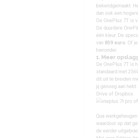
bekendgemaakt
. H
dan ook een hogere 
De OnePlus 7T is v
De duurdere
OnePl
één kleur. De speci
van
859 euro
. Of 
hieronder.
1. Meer opsla
De
OnePlus 7T
is h
standaard met 256G
dit uit te breiden
jij genoeg aan hebt
Drive of Dropbox.
Qua werkgeheugen h
waardoor op dat geb
de eerder uitgebra