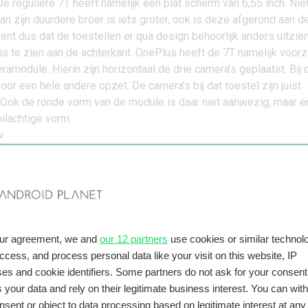
De reguliere 7T heeft namelijk een plat scherm van 6,55 inch. Nie
an zijn duurdere broer is iets groter, ook is deze afgerond aan d
kent dus dat de toestellen er qua design behoorlijk anders uitzien
 is te zien aan de achterkant. OnePlus heeft de 7T namelijk voorz
amodule. Hierin zijn horizontaal de drie camera’s geplaatst. Bij 
oor een hele andere opzet. De camera’s bij dat toestel zijn juist
. Ook de ronde vorm van de module is daar niet aanwezig, maar er
ilachtige vorm.
kleuren van de toestellen. De 7T is verkrijgbaar in twee kleuren,
ier Blue) en grijs (Frosted Silver). Het Pro-model is alleen in het
rkrijgbaar, wat er net wat anders uitziet dan zijn kleinere broertj
u
e accucapaciteit van de smartphones ook anders. OnePlus heeft
our agreement, we and
our 12 partners
use cookies or similar technolo
 3800 mAh-accu, terwijl de 7T Pro een batterij aan boord heeft 
access, and process personal data like your visit on this website, IP
tijk zijn de verschillen klein, al gaan beide telefoons op een vol
es and cookie identifiers. Some partners do not ask for your consent
g mee.
 your data and rely on their legitimate business interest. You can wit
 het grotere scherm en de hogere resolutie, wat meer stroom vra
nsent or object to data processing based on legitimate interest at any