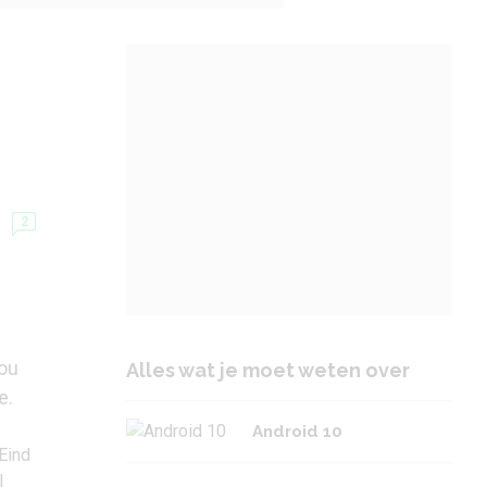
2
jou
Alles wat je moet weten over
e.
Android 10
Eind
l