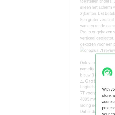
toestellen anders. 
alleen het scherm v
zijkanten. Dat bete
Een groter verschil
van een ronde camer
Pro is er gekozen v
verticaal geplaatst
gekozen voor een p
Ook verschillen de 
namelijk blauw (Glac
blauw (Haze Blue) ve
4. Grotere acc
Logischerwijs is d
With y
7T voorzien van een
store, 
4085 mAh. In de prak
address
lading een hele da
process
Dat is dus ondanks
your co