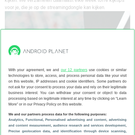
kijken. We verzamelen daarnaast
elke week toffe kijktips
voor je
, die je op de streamingdongle kan kijken.
With your agreement, we and
our 12 partners
use cookies or similar
technologies to store, access, and process personal data like your visit
on this website, IP addresses and cookie identifiers. Some partners do
not ask for your consent to process your data and rely on their legitimate
business interest. You can withdraw your consent or object to data
processing based on legitimate interest at any time by clicking on “Learn
Inmiddels is de
Chromecast met Google TV (HD)
in
More” or in our Privacy Policy on this website.
Nederland uitverkocht. De 4K-versie is op het moment van
schrijven nog wel verkrijgbaar, maar dat zal waarschijnlijk
We and our partners process data for the following purposes:
Analytics
, Functional
, Personalised advertising and content, advertising
niet lang meer duren. Google is namelijk
gestopt met het
and content measurement, audience research and services development
,
maken van de Chromecast
.
Precise geolocation data, and identification through device scanning
,