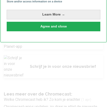
In plaats daarvan kun je kijken naar de
Google TV Streamer
.
Store and/or access information on a device
Dat is een nieuwe mediaspeler, die je ook gebruikt om je
smart home
aan te sturen. In
onze review
lees je wat we
Learn More →
van het apparaatje vinden.
Agree and close
Download de Android Planet-app
Schrijf je in voor onze nieuwsbrief
Lees meer over de Chromecast:
Welke Chromecast heb ik? Zo kom je erachter
(1 apr)
Chromecast-apps updaten: zo draai je altijd de nieuwste