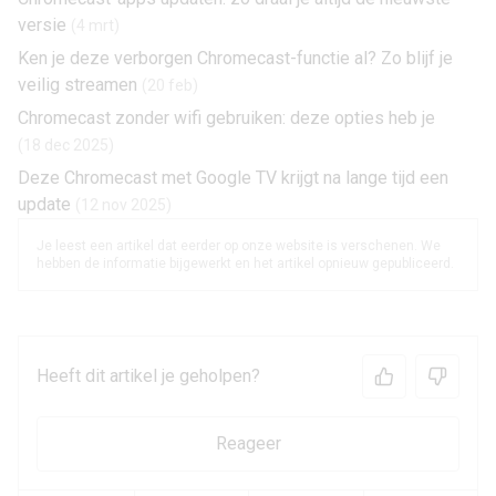
versie
(4 mrt)
Ken je deze verborgen Chromecast-functie al? Zo blijf je
veilig streamen
(20 feb)
Chromecast zonder wifi gebruiken: deze opties heb je
(18 dec 2025)
Deze Chromecast met Google TV krijgt na lange tijd een
update
(12 nov 2025)
Je leest een artikel dat eerder op onze website is verschenen. We
hebben de informatie bijgewerkt en het artikel opnieuw gepubliceerd.
Heeft dit artikel je geholpen?
Reageer