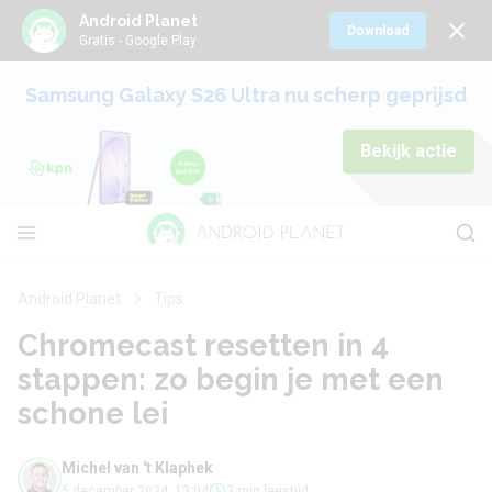
Android Planet
Download
Gratis - Google Play
Samsung Galaxy S26 Ultra nu scherp geprijsd
Bekijk actie
Android Planet
Tips
Chromecast resetten in 4
stappen: zo begin je met een
schone lei
Michel van 't Klaphek
5 december 2024, 13:04
3 min leestijd