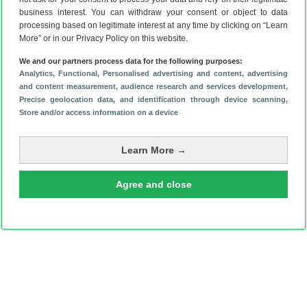
Overzicht: dit weten we al over de Google Pixel 11-serie
(5-
business interest. You can withdraw your consent or object to data
8)
processing based on legitimate interest at any time by clicking on “Learn
Is je Google Pixel traag? Probeer deze 4 tips!
(4-8)
More” or in our Privacy Policy on this website.
‘Google presenteert dit handige apparaatje tegelijk met
We and our partners process data for the following purposes:
Pixel 11’
(2-8)
Analytics
, Functional
, Personalised advertising and content, advertising
and content measurement, audience research and services development
,
Precise geolocation data, and identification through device scanning
,
Store and/or access information on a device
Learn More →
Agree and close