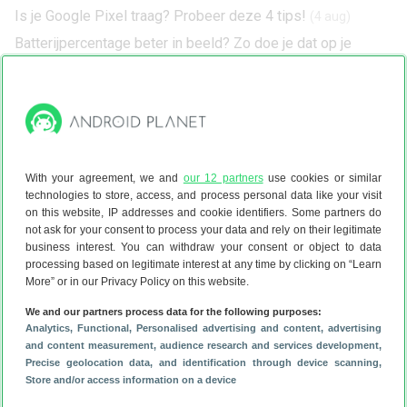
Is je Google Pixel traag? Probeer deze 4 tips!
(4 aug)
Batterijpercentage beter in beeld? Zo doe je dat op je
Samsung
(4 aug)
Je leest een artikel dat eerder op onze website is verschenen. We
hebben de informatie bijgewerkt en het artikel opnieuw gepubliceerd.
With your agreement, we and
our 12 partners
use cookies or similar
technologies to store, access, and process personal data like your visit
on this website, IP addresses and cookie identifiers. Some partners do
not ask for your consent to process your data and rely on their legitimate
business interest. You can withdraw your consent or object to data
processing based on legitimate interest at any time by clicking on “Learn
More” or in our Privacy Policy on this website.
We and our partners process data for the following purposes:
Analytics
, Functional
, Personalised advertising and content, advertising
and content measurement, audience research and services development
,
Precise geolocation data, and identification through device scanning
,
Store and/or access information on a device