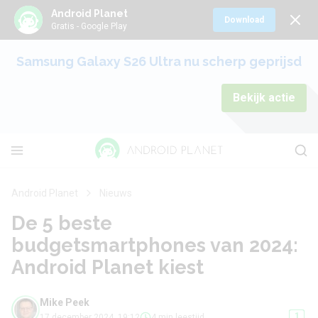
Android Planet
Download
Gratis - Google Play
Samsung Galaxy S26 Ultra nu scherp geprijsd
Bekijk actie
Android Planet
Nieuws
De 5 beste
budgetsmartphones van 2024:
Android Planet kiest
Mike Peek
1
17 december 2024, 19:12
4 min leestijd