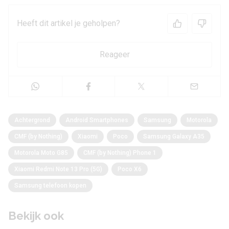
Heeft dit artikel je geholpen?
Reageer
Achtergrond
Android Smartphones
Samsung
Motorola
CMF (by Nothing)
Xiaomi
Poco
Samsung Galaxy A35
Motorola Moto G85
CMF (by Nothing) Phone 1
Xiaomi Redmi Note 13 Pro (5G)
Poco X6
Samsung telefoon kopen
Bekijk ook