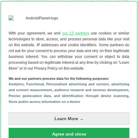
beveiligingspatches, is anno 2024 prima – zeker in dit
prijssegment. Gelukkig laadt de accu van 5100 mAh met 67
watt dan wel weer lekker snel op.
→
Lees onze review van de Xiaomi Redmi Note 13 Pro
With your agreement, we and
our 12 partners
use cookies or similar
technologies to store, access, and process personal data like your visit
Xiaomi Redmi Note 13 Pro (5G)
on this website, IP addresses and cookie identifiers. Some partners do
prijzen vergelijken
not ask for your consent to process your data and rely on their legitimate
business interest. You can withdraw your consent or object to data
Bekijk product
processing based on legitimate interest at any time by clicking on “Learn
More” or in our Privacy Policy on this website.
We and our partners process data for the following purposes:
Los nieuw
Analytics
, Functional
, Personalised advertising and content, advertising
and content measurement, audience research and services development
,
€ 263,95
Precise geolocation data, and identification through device scanning
,
Store and/or access information on a device
Bekijk prijzen
Learn More →
4. OnePlus Nord CE 4 Lite
Agree and close