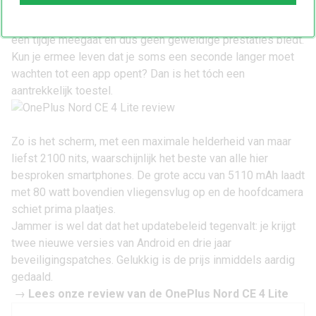
De
OnePlus Nord CE 4 Lite
draait net als zijn voorgangers
op een Snapdragon 695-chip. Dat is een processor die al
een tijdje meegaat en dus geen geweldige prestaties biedt.
Kun je ermee leven dat je soms een seconde langer moet
wachten tot een app opent? Dan is het tóch een
aantrekkelijk toestel.
Zo is het scherm, met een maximale helderheid van maar
liefst 2100 nits, waarschijnlijk het beste van alle hier
besproken smartphones. De grote accu van 5110 mAh laadt
met 80 watt bovendien vliegensvlug op en de hoofdcamera
schiet prima plaatjes.
Jammer is wel dat dat het updatebeleid tegenvalt: je krijgt
twee nieuwe versies van Android en drie jaar
beveiligingspatches. Gelukkig is de prijs inmiddels aardig
gedaald.
→
Lees onze review van de OnePlus Nord CE 4 Lite