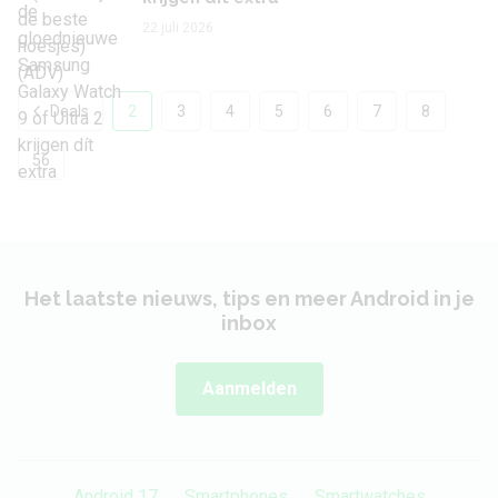
22 juli 2026
Deals
2
3
4
5
6
7
8
56
Het laatste nieuws, tips en meer Android in je
inbox
Aanmelden
Android 17
Smartphones
Smartwatches