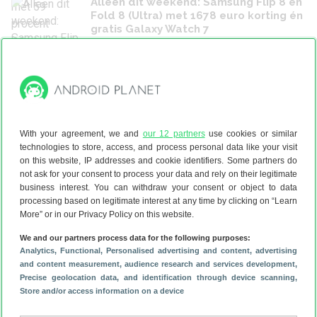
Alleen dit weekend: Samsung Flip 8 en
Fold 8 (Ultra) met 1678 euro korting én
gratis Galaxy Watch 7
1 augustus 2026
Alles over de nieuwe Samsung Galaxy
Z Fold8 (Ultra) en Z Flip8 op een rijtje
(ADV)
Gesponsord door
With your agreement, we and
our 12 partners
use cookies or similar
technologies to store, access, and process personal data like your visit
Deze premium koptelefoon van
on this website, IP addresses and cookie identifiers. Some partners do
Sennheiser (of Sony) krijg je nu voor
not ask for your consent to process your data and rely on their legitimate
niks
business interest. You can withdraw your consent or object to data
processing based on legitimate interest at any time by clicking on “Learn
30 juli 2026
More” or in our Privacy Policy on this website.
Waarom dit het perfecte moment is
We and our partners process data for the following purposes:
Analytics
, Functional
, Personalised advertising and content, advertising
om de Google Pixel 10 Pro te kopen
and content measurement, audience research and services development
,
29 juli 2026
Precise geolocation data, and identification through device scanning
,
Store and/or access information on a device
Deze gadget verandert je favoriete