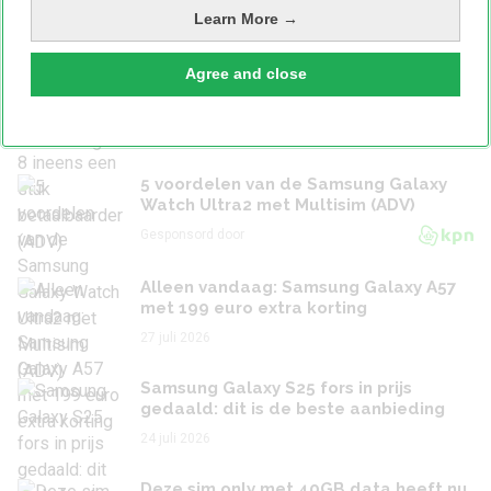
foto’s in fysieke herinneringen
Learn More →
28 juli 2026
Agree and close
Zo wordt de Samsung Galaxy Z Flip 8
ineens een stuk betaalbaarder (ADV)
Gesponsord door
5 voordelen van de Samsung Galaxy
Watch Ultra2 met Multisim (ADV)
Gesponsord door
Alleen vandaag: Samsung Galaxy A57
met 199 euro extra korting
27 juli 2026
Samsung Galaxy S25 fors in prijs
gedaald: dit is de beste aanbieding
24 juli 2026
Deze sim only met 40GB data heeft nu