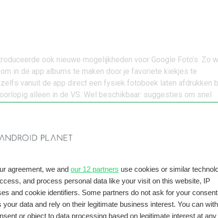
ntroduceerde ook nieuwe mogelijkheden voor
Google Foto’s
. Zo 
om in de app albums te maken door je favoriete kiekjes te
 zelfs vanuit de app direct een fysiek fotoboek laten afdrukken b
voorlopig alleen in de VS. Wel beschikbaar: suggesties om snel
end te delen en zogeheten ‘shared libraries’, waarmee bepaalde
ch worden gedeeld, bijvoorbeeld met je partner.
ngrijkste aankondigingen van Google I/O 2017
n Google
r meer informatie over Google of een van de smartphones of tab
eeft uitgebracht, ga dan naar de
Google-toestelpagina
.
our agreement, we and
our 12 partners
use cookies or similar technolo
access, and process personal data like your visit on this website, IP
es and cookie identifiers. Some partners do not ask for your consent
 your data and rely on their legitimate business interest. You can wit
 je geholpen?
nsent or object to data processing based on legitimate interest at any