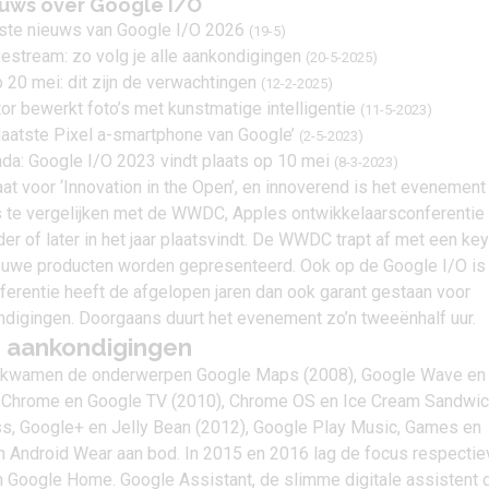
euws over Google I/O
jkste nieuws van Google I/O 2026
(19-5)
estream: zo volg je alle aankondigingen
(20-5-2025)
20 mei: dit zijn de verwachtingen
(12-2-2025)
r bewerkt foto’s met kunstmatige intelligentie
(11-5-2023)
erlaatste Pixel a-smartphone van Google’
(2-5-2023)
nda: Google I/O 2023 vindt plaats op 10 mei
(8-3-2023)
aat voor ‘Innovation in the Open’, en innoverend is het evenement
is te vergelijken met de WWDC, Apples ontwikkelaarsconferentie
er of later in het jaar plaatsvindt. De WWDC trapt af met een ke
euwe producten worden gepresenteerd. Ook op de Google I/O is 
ferentie heeft de afgelopen jaren dan ook garant gestaan voor
ndigingen. Doorgaans duurt het evenement zo’n tweeënhalf uur.
e aankondigingen
n kwamen de onderwerpen
Google Maps
(2008), Google Wave en
, Chrome en Google TV (2010), Chrome OS en Ice Cream Sandwi
ss, Google+ en Jelly Bean (2012), Google Play Music, Games en
en
Android Wear
aan bod. In 2015 en 2016 lag de focus respectiev
n Google Home. Google Assistant, de slimme digitale assistent d