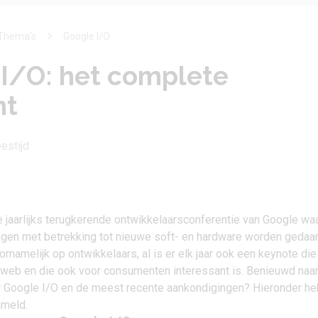
Thema's
Google I/O
I/O: het complete
ht
eestijd
 jaarlijks terugkerende ontwikkelaarsconferentie van Google wa
ingen met betrekking tot nieuwe soft- en hardware worden gedaan
ornamelijk op ontwikkelaars, al is er elk jaar ook een keynote die
t web en die ook voor consumenten interessant is. Benieuwd naar
r Google I/O en de meest recente aankondigingen? Hieronder h
ameld.