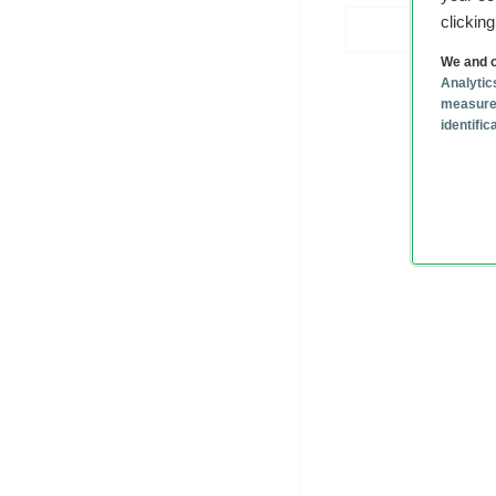
clickin
We and o
Analytic
measure
identifi