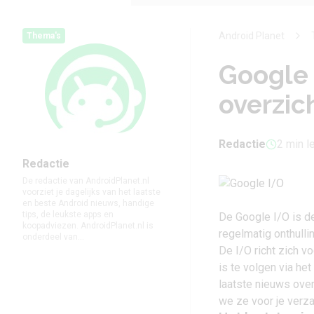
Android Planet
Thema's
Google 
overzic
Redactie
2 min l
Redactie
De redactie van AndroidPlanet.nl
voorziet je dagelijks van het laatste
en beste Android nieuws, handige
tips, de leukste apps en
De Google I/O is de
koopadviezen. AndroidPlanet.nl is
regelmatig onthull
onderdeel van...
De I/O richt zich vo
is te volgen via he
laatste nieuws ove
we ze voor je verz