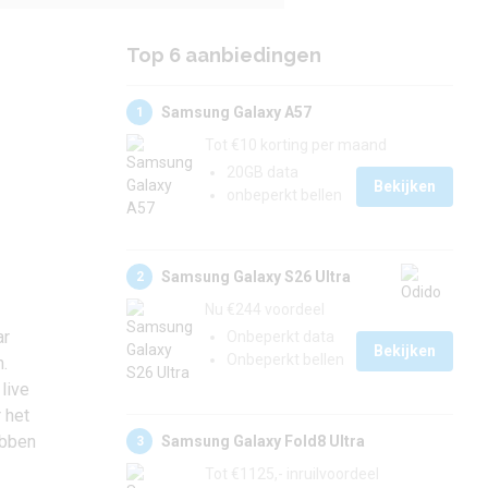
Top 6 aanbiedingen
Samsung Galaxy A57
1
Tot €10 korting per maand
20GB data
Bekijken
onbeperkt bellen
Samsung Galaxy S26 Ultra
2
Nu €244 voordeel
ar
Onbeperkt data
Bekijken
Onbeperkt bellen
.
 live
 het
ebben
Samsung Galaxy Fold8 Ultra
3
Tot €1125,- inruilvoordeel