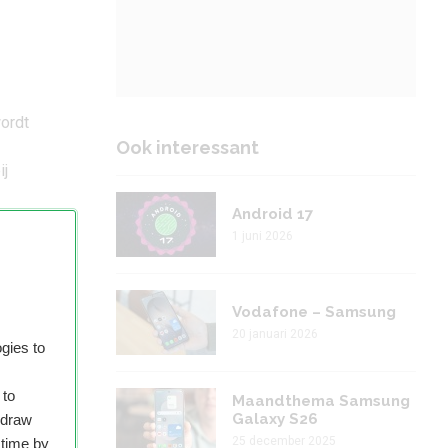
wordt
Ook interessant
ij
Android 17
1 juni 2026
Vodafone – Samsung
lets
20 januari 2026
gies to
 to
Maandthema Samsung
Galaxy S26
hdraw
25 december 2025
 time by