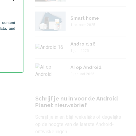
Smart home
 content
1 oktober 2025
data, and
Android 16
1 juni 2025
AI op Android
3 januari 2025
Schrijf je nu in voor de Android
Planet nieuwsbrief
Schrijf je in en blijf wekelijks of dagelijks
op de hoogte van de laatste Android-
ontwikkelingen.