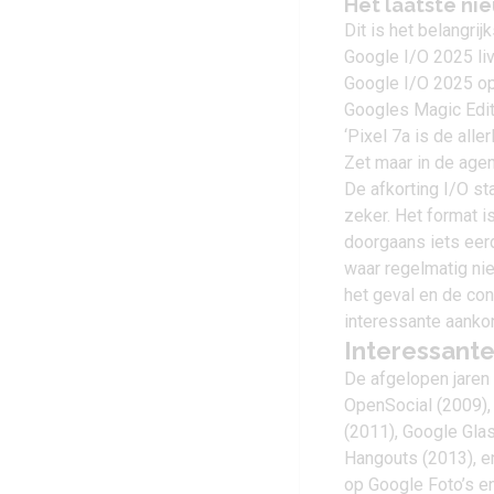
Het laatste ni
Dit is het belangri
Google I/O 2025 liv
Google I/O 2025 op 
Googles Magic Edito
‘Pixel 7a is de all
Zet maar in de age
De afkorting I/O st
zeker. Het format 
doorgaans iets eerd
waar regelmatig ni
het geval en de con
interessante aanko
Interessant
De afgelopen jare
OpenSocial (2009)
(2011), Google Gla
Hangouts (2013), 
op Google Foto’s e