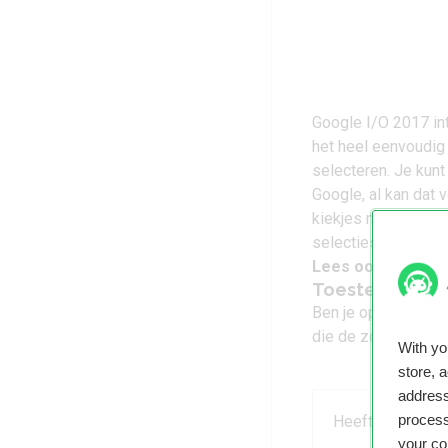
Google I/O 2017 i
het heel eenvoudig 
selecteren. Je kunt
Google, al kan dat 
kiekjes met een vri
selecties automatis
Lees ook:
De bela
Toestellen va
Ben je op zoek naa
die de zoekgigant h
With y
store, 
address
process
Heeft dit artikel
your co