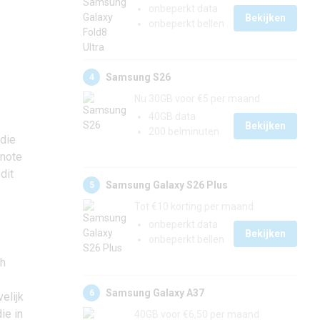
onbeperkt data
Bekijken
onbeperkt bellen
Samsung S26
4
Nu 30GB voor €5 per maand
40GB data
Bekijken
200 belminuten
 die
ynote
dit
Samsung Galaxy S26 Plus
5
Tot €10 korting per maand
onbeperkt data
Bekijken
onbeperkt bellen
ch
Samsung Galaxy A37
6
elijk
ie in
40GB voor €6,50 per maand