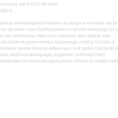
menteerd, stal in 2017 de show.
centste ontwikkelaarsconferentie van Google in het teken van de
sie
, die onder meer Fluid Experiences met zich meebrengt. Dit z
en van multitasking, waarmee je meerdere apps tegelijk kunt
t de picture-in-picture-modus toegevoegd, zodat je YouTube of
n zwevend venster boven je andere apps kunt zetten. Ook bevat d
wde wachtwoordenmanager, zogeheten ‘notification dots’
erbeteringen die het besturingssysteem slimmer en veiliger mak